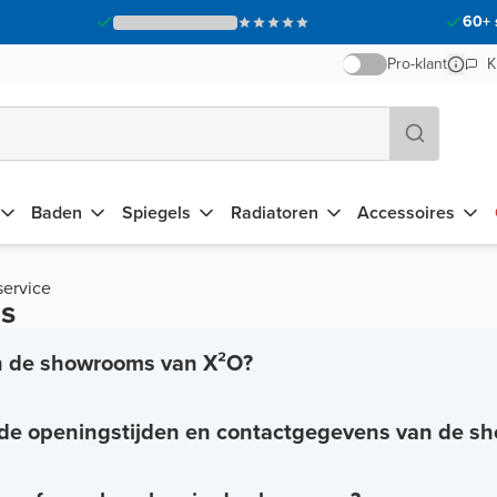
60+ 
Pro-klant
K
Baden
Spiegels
Radiatoren
Accessoires
service
s
n de showrooms van X²O?
 de openingstijden en contactgegevens van de s