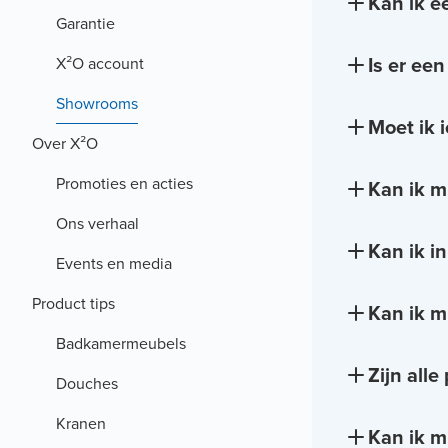
Kan ik e
Garantie
Is er ee
X²O account
Showrooms
Moet ik 
Over X²O
Promoties en acties
Kan ik m
Ons verhaal
Kan ik i
Events en media
Product tips
Kan ik m
Badkamermeubels
Zijn all
Douches
Kranen
Kan ik m