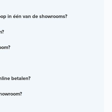
nkoop in één van de showrooms?
m?
room?
nline betalen?
 showroom?