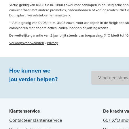
*Actie geldig van 01/08 t.e.m. 31/08 zowel voor aankopen in de Belgische sh
cumuleerbaar met andere promoties, cadeaubonnen of kortingscodes. Niet van 
Dumaplast, wisselstukken en maatwerk.
***Actie geldig van 01/05 t.e.m. 31/08 zowel voor aankopen in de Belgische s
combineren met andere acties, cadeaubonnen of kortingscodes.
De wettelijke garantie van 2 jaar blijft steeds van toepassing. X²O biedt tot
Verkoopsvoorwaarden
-
Privacy
Hoe kunnen we
Vind een sho
jou
verder
helpen
?
Klantenservice
De kracht v
Contacteer klantenservice
60+ X²O sh