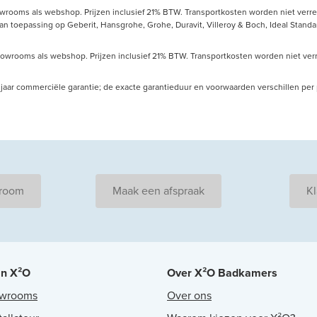
owrooms als webshop. Prijzen inclusief 21% BTW. Transportkosten worden niet verrek
toepassing op Geberit, Hansgrohe, Grohe, Duravit, Villeroy & Boch, Ideal Standard
howrooms als webshop. Prijzen inclusief 21% BTW. Transportkosten worden niet verre
 10 jaar commerciële garantie; de exacte garantieduur en voorwaarden verschillen pe
wroom
Maak een afspraak
Kl
an X²O
Over X²O Badkamers
owrooms
Over ons