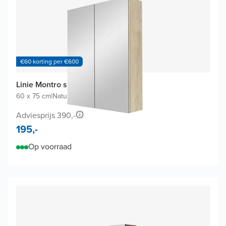
€60 korting per €600
Linie Montro spiegelkast
60 x 75 cm
|
Natuur eik
|
Rechthoekig
Adviesprijs 390,-
195,-
Op voorraad