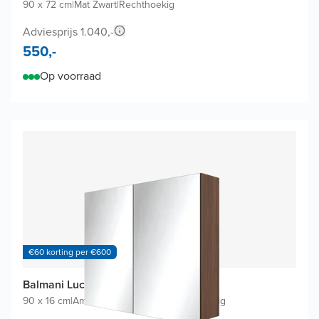
90 x 72 cm
|
Mat Zwart
|
Rechthoekig
Adviesprijs 1.040,-
550,-
Op voorraad
€60 korting per €600
Balmani Lucida spiegelkast
90 x 16 cm
|
Amerikaanse notelaar
|
Rechthoekig