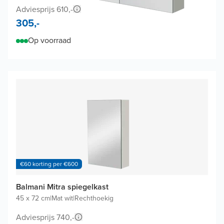
Adviesprijs 610,-
305,-
Op voorraad
€60 korting per €600
Balmani Mitra spiegelkast
45 x 72 cm
|
Mat wit
|
Rechthoekig
Adviesprijs 740,-