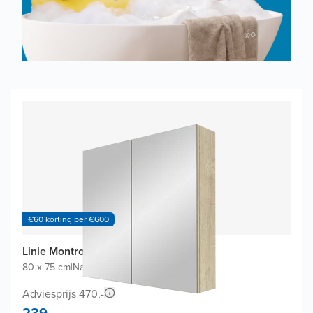
€60 korting per €600
Linie Montro spiegelkast
80 x 75 cm
|
Natuur eik
|
Rechthoekig
Adviesprijs 470,-
239,-