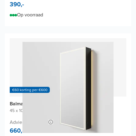
390,-
Op voorraad
€60 korting per €600
Balmani Mara spiegelkast
45 x 100 cm
|
Mat Zwart
|
Rechthoekig
Adviesprijs 1.240,-
660,-