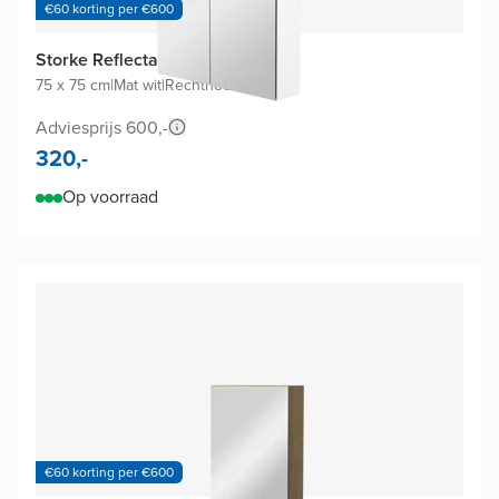
€60 korting per €600
Storke Reflecta spiegelkast
75 x 75 cm
|
Mat wit
|
Rechthoekig
Adviesprijs 600,-
320,-
Op voorraad
€60 korting per €600