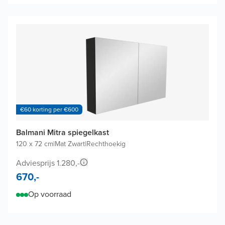
€60 korting per €600
Balmani Mitra spiegelkast
120 x 72 cm
|
Mat Zwart
|
Rechthoekig
Adviesprijs 1.280,-
670,-
Op voorraad