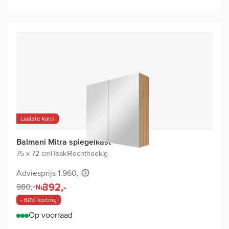
Laatste kans
Balmani Mitra spiegelkast
75 x 72 cm
|
Teak
|
Rechthoekig
Adviesprijs 1.960,-
392,-
980,-
Nu
- 60% korting
Op voorraad