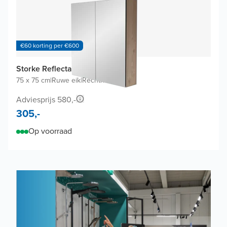
€60 korting per €600
Storke Reflecta spiegelkast
75 x 75 cm
|
Ruwe eik
|
Rechthoekig
Adviesprijs 580,-
305,-
Op voorraad