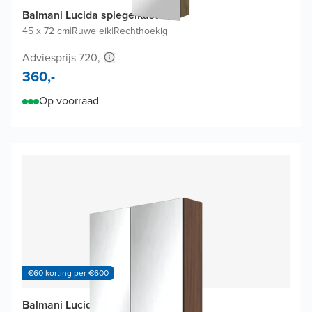
Balmani Lucida spiegelkast
45 x 72 cm
|
Ruwe eik
|
Rechthoekig
Adviesprijs 720,-
360,-
Op voorraad
€60 korting per €600
Balmani Lucida spiegelkast