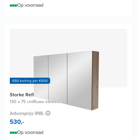
Op voorraad
€60 korting per €600
Storke Reflecta spiegelkast
130 x 75 cm
|
Ruwe eik
|
Rechthoekig
Adviesprijs 998,-
530,-
Op voorraad