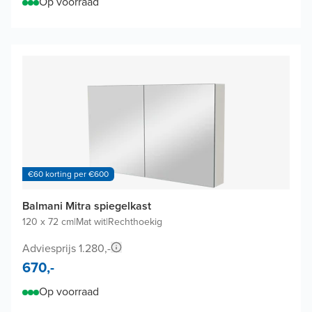
Op voorraad
€60 korting per €600
Balmani Mitra spiegelkast
120 x 72 cm
|
Mat wit
|
Rechthoekig
Adviesprijs 1.280,-
670,-
Op voorraad