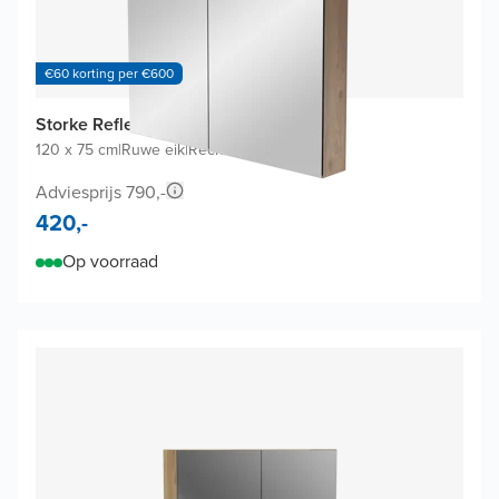
€60 korting per €600
Storke Reflecta spiegelkast
120 x 75 cm
|
Ruwe eik
|
Rechthoekig
Adviesprijs 790,-
420,-
Op voorraad