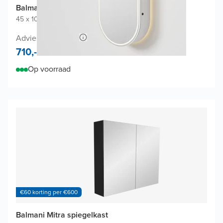
Balmani Mara spiegelkast
45 x 100 cm
|
Mat wit
|
Ovaal
Adviesprijs 1.360,-
710,-
Op voorraad
€60 korting per €600
Balmani Mitra spiegelkast