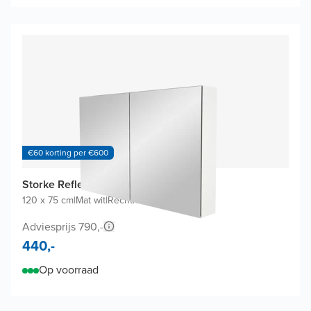
€60 korting per €600
Storke Reflecta spiegelkast
120 x 75 cm
|
Mat wit
|
Rechthoekig
Adviesprijs 790,-
440,-
Op voorraad