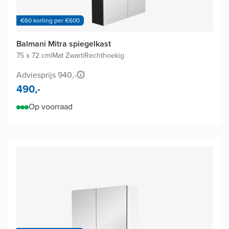
€60 korting per €600
Balmani Mitra spiegelkast
75 x 72 cm
|
Mat Zwart
|
Rechthoekig
Adviesprijs 940,-
490,-
Op voorraad