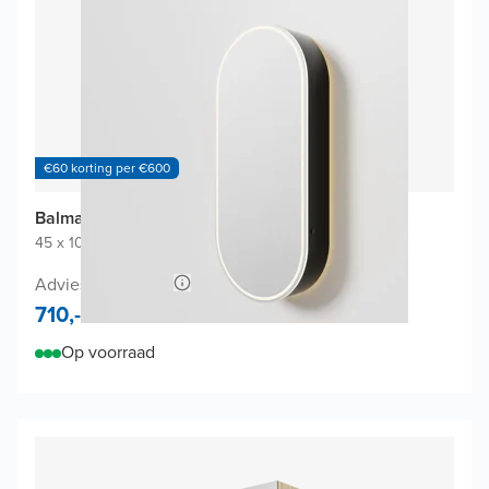
€60 korting per €600
Balmani Mara spiegelkast
45 x 100 cm
|
Mat Zwart
|
Ovaal
Adviesprijs 1.360,-
710,-
Op voorraad