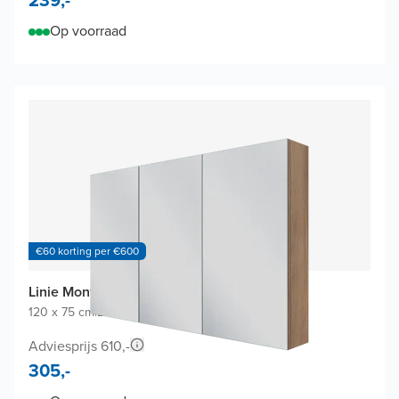
Op voorraad
€60 korting per €600
Linie Montro spiegelkast
120 x 75 cm
|
Bruine eik
|
Rechthoekig
Adviesprijs 610,-
305,-