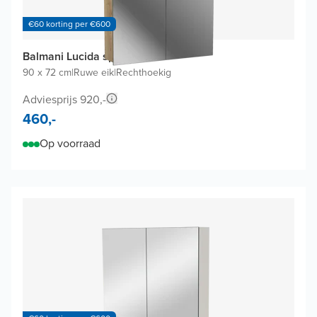
€60 korting per €600
Balmani Lucida spiegelkast
90 x 72 cm
|
Ruwe eik
|
Rechthoekig
Adviesprijs 920,-
460,-
Op voorraad