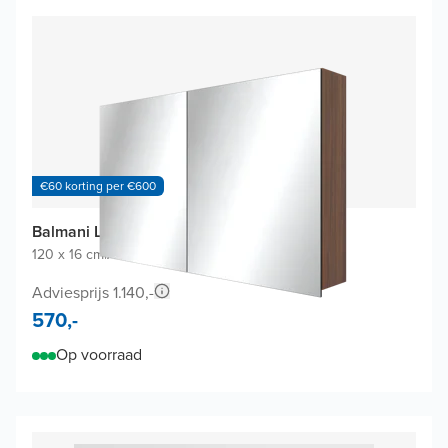
€60 korting per €600
Balmani Lucida spiegelkast
120 x 16 cm
|
Amerikaanse notelaar
|
Rechthoekig
Adviesprijs 1.140,-
570,-
Op voorraad