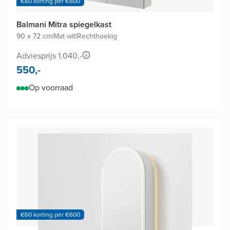
€60 korting per €600
Balmani Mitra spiegelkast
90 x 72 cm
|
Mat wit
|
Rechthoekig
Adviesprijs 1.040,-
550,-
Op voorraad
€60 korting per €600