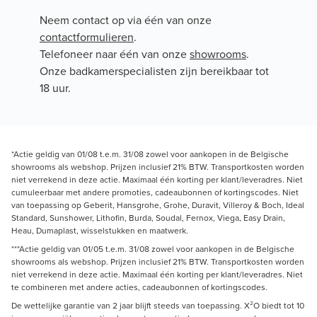
Neem contact op via één van onze
contactformulieren
.
Telefoneer naar één van onze
showrooms
.
Onze badkamerspecialisten zijn bereikbaar tot
18 uur.
*Actie geldig van 01/08 t.e.m. 31/08 zowel voor aankopen in de Belgische
showrooms als webshop. Prijzen inclusief 21% BTW. Transportkosten worden
niet verrekend in deze actie. Maximaal één korting per klant/leveradres. Niet
cumuleerbaar met andere promoties, cadeaubonnen of kortingscodes. Niet
van toepassing op Geberit, Hansgrohe, Grohe, Duravit, Villeroy & Boch, Ideal
Standard, Sunshower, Lithofin, Burda, Soudal, Fernox, Viega, Easy Drain,
Heau, Dumaplast, wisselstukken en maatwerk.
***Actie geldig van 01/05 t.e.m. 31/08 zowel voor aankopen in de Belgische
showrooms als webshop. Prijzen inclusief 21% BTW. Transportkosten worden
niet verrekend in deze actie. Maximaal één korting per klant/leveradres. Niet
te combineren met andere acties, cadeaubonnen of kortingscodes.
De wettelijke garantie van 2 jaar blijft steeds van toepassing. X²O biedt tot 10