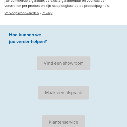
jaar commerciële garantie; de exacte garantieduur en voorwaarden
verschillen per product en zijn raadpleegbaar op de productpagina’s.
Verkoopsvoorwaarden
-
Privacy
Hoe kunnen we
jou
verder
helpen
?
Vind een showroom
Maak een afspraak
Klantenservice