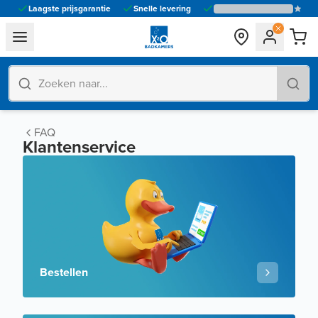
Laagste prijsgarantie
Snelle levering
general.navigation.toggle_menu.label
FAQ
Klantenservice
Bestellen