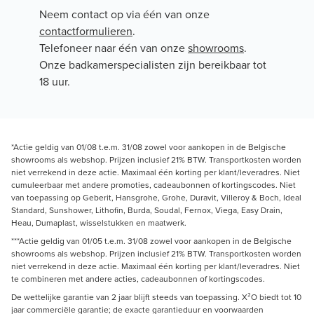
Neem contact op via één van onze
contactformulieren
.
Telefoneer naar één van onze
showrooms
.
Onze badkamerspecialisten zijn bereikbaar tot
18 uur.
*Actie geldig van 01/08 t.e.m. 31/08 zowel voor aankopen in de Belgische
showrooms als webshop. Prijzen inclusief 21% BTW. Transportkosten worden
niet verrekend in deze actie. Maximaal één korting per klant/leveradres. Niet
cumuleerbaar met andere promoties, cadeaubonnen of kortingscodes. Niet
van toepassing op Geberit, Hansgrohe, Grohe, Duravit, Villeroy & Boch, Ideal
Standard, Sunshower, Lithofin, Burda, Soudal, Fernox, Viega, Easy Drain,
Heau, Dumaplast, wisselstukken en maatwerk.
***Actie geldig van 01/05 t.e.m. 31/08 zowel voor aankopen in de Belgische
showrooms als webshop. Prijzen inclusief 21% BTW. Transportkosten worden
niet verrekend in deze actie. Maximaal één korting per klant/leveradres. Niet
te combineren met andere acties, cadeaubonnen of kortingscodes.
De wettelijke garantie van 2 jaar blijft steeds van toepassing. X²O biedt tot 10
jaar commerciële garantie; de exacte garantieduur en voorwaarden