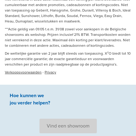
cumuleerbaar met andere promoties, cadeaubonnen of kortingscodes. Niet
van toepassing op Geberit, Hansgrohe, Grohe, Duravit, Villeroy & Boch, Ideal
Standard, Sunshower, Lithofin, Burda, Soudal, Fernox, Viega, Easy Drain,
Heau, Dumaplast, wisselstukken en maatwerk.
***Actie geldig van 01/05 t.e.m. 31/08 zowel voor aankopen in de Belgische
showrooms als webshop. Prijzen inclusief 21% BTW. Transportkosten worden
niet verrekend in deze actie. Maximaal één korting per klant/leveradres. Niet
te combineren met andere acties, cadeaubonnen of kortingscodes.
De wettelijke garantie van 2 jaar blijft steeds van toepassing. X²O biedt tot 10
jaar commerciële garantie; de exacte garantieduur en voorwaarden
verschillen per product en zijn raadpleegbaar op de productpagina’s.
Verkoopsvoorwaarden
-
Privacy
Hoe kunnen we
jou
verder
helpen
?
Vind een showroom