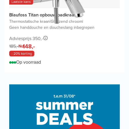
Laatste kans
Blaufoss Titan opbouw badkraan
Thermostatische kraan
|
Glanzend chroom
|
Geen handdouche en doucheslang inbegrepen
Adviesprijs 350,-
148,-
185,-
Nu
- 20% korting
Op voorraad