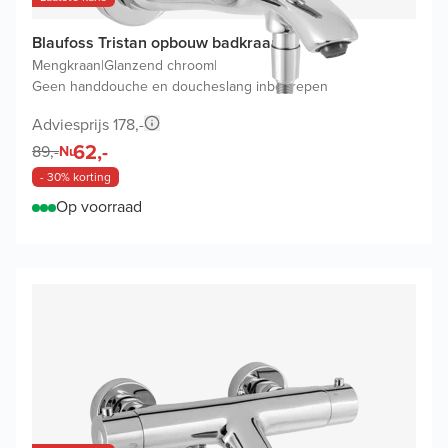
Blaufoss Tristan opbouw badkraan
Mengkraan
|
Glanzend chroom
|
Geen handdouche en doucheslang inbegrepen
Adviesprijs 178,-
62,-
89,-
Nu
- 30% korting
Op voorraad