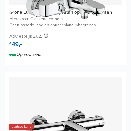
Grohe Eurostyle Cosmopolitan opbouw badkraan
Mengkraan
|
Glanzend chroom
|
Geen handdouche en doucheslang inbegrepen
Adviesprijs 262,-
149,-
Op voorraad
Laatste kans