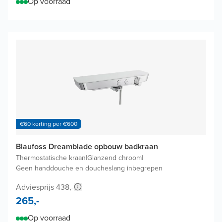
Op voorraad
€60 korting per €600
Blaufoss Dreamblade opbouw badkraan
Thermostatische kraan
|
Glanzend chroom
|
Geen handdouche en doucheslang inbegrepen
Adviesprijs 438,-
265,-
Op voorraad