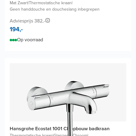
Mat Zwart
|
Thermostatische kraan
|
Geen handdouche en doucheslang inbegrepen
Adviesprijs 382,-
194,-
Op voorraad
Hansgrohe Ecostat 1001 CL opbouw badkraan
Thermostatische kraan
|
Glanzend Chroom
|