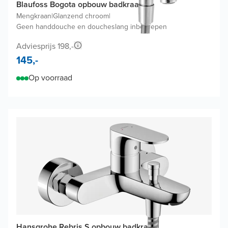
Blaufoss Bogota opbouw badkraan
Mengkraan
|
Glanzend chroom
|
Geen handdouche en doucheslang inbegrepen
Adviesprijs 198,-
145,-
Op voorraad
Hansgrohe Rebris S opbouw badkraan