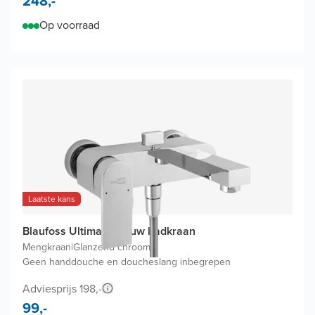
248,-
Op voorraad
Laatste kans
Blaufoss Ultima opbouw badkraan
Mengkraan
|
Glanzend chroom
|
Geen handdouche en doucheslang inbegrepen
Adviesprijs 198,-
99,-