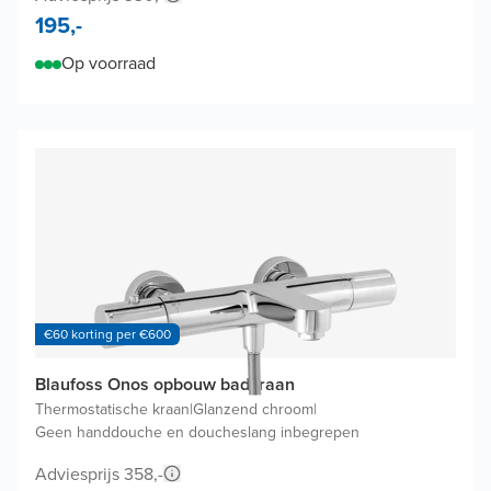
195,-
Op voorraad
€60 korting per €600
Blaufoss Onos opbouw badkraan
Thermostatische kraan
|
Glanzend chroom
|
Geen handdouche en doucheslang inbegrepen
Adviesprijs 358,-