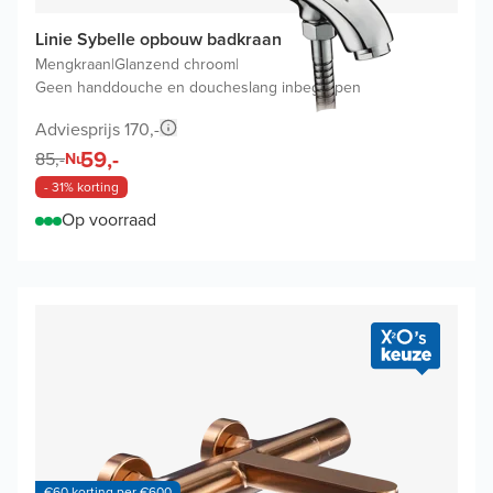
Linie Sybelle opbouw badkraan
Mengkraan
|
Glanzend chroom
|
Geen handdouche en doucheslang inbegrepen
Adviesprijs 170,-
59,-
85,-
Nu
- 31% korting
Op voorraad
€60 korting per €600