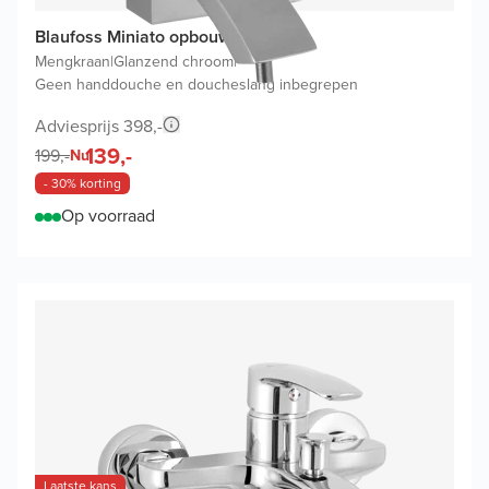
Blaufoss Miniato opbouw badkraan
Mengkraan
|
Glanzend chroom
|
Geen handdouche en doucheslang inbegrepen
Adviesprijs 398,-
139,-
199,-
Nu
- 30% korting
Op voorraad
Laatste kans