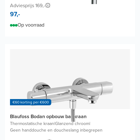
Adviesprijs 169,-
97,-
Op voorraad
€60 korting per €600
Blaufoss Bodan opbouw badkraan
Thermostatische kraan
|
Glanzend chroom
|
Geen handdouche en doucheslang inbegrepen