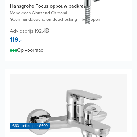
Hansgrohe Focus opbouw badkraan
Mengkraan
|
Glanzend Chroom
|
Geen handdouche en doucheslang inbegrepen
Adviesprijs 192,-
119,-
Op voorraad
€60 korting per €600