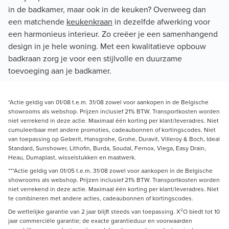
in de badkamer, maar ook in de keuken? Overweeg dan
een matchende
keukenkraan
in dezelfde afwerking voor
een harmonieus interieur. Zo creëer je een samenhangend
design in je hele woning. Met een kwalitatieve opbouw
badkraan zorg je voor een stijlvolle en duurzame
toevoeging aan je badkamer.
*Actie geldig van 01/08 t.e.m. 31/08 zowel voor aankopen in de Belgische
showrooms als webshop. Prijzen inclusief 21% BTW. Transportkosten worden
niet verrekend in deze actie. Maximaal één korting per klant/leveradres. Niet
cumuleerbaar met andere promoties, cadeaubonnen of kortingscodes. Niet
van toepassing op Geberit, Hansgrohe, Grohe, Duravit, Villeroy & Boch, Ideal
Standard, Sunshower, Lithofin, Burda, Soudal, Fernox, Viega, Easy Drain,
Heau, Dumaplast, wisselstukken en maatwerk.
***Actie geldig van 01/05 t.e.m. 31/08 zowel voor aankopen in de Belgische
showrooms als webshop. Prijzen inclusief 21% BTW. Transportkosten worden
niet verrekend in deze actie. Maximaal één korting per klant/leveradres. Niet
te combineren met andere acties, cadeaubonnen of kortingscodes.
De wettelijke garantie van 2 jaar blijft steeds van toepassing. X²O biedt tot 10
jaar commerciële garantie; de exacte garantieduur en voorwaarden