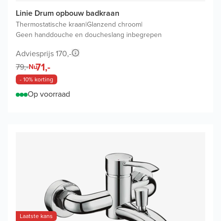
Linie Drum opbouw badkraan
Thermostatische kraan
|
Glanzend chroom
|
Geen handdouche en doucheslang inbegrepen
Adviesprijs 170,-
71,-
79,-
Nu
- 10% korting
Op voorraad
Laatste kans