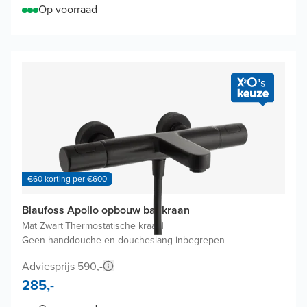
Op voorraad
€60 korting per €600
Blaufoss Apollo opbouw badkraan
Mat Zwart
|
Thermostatische kraan
|
Geen handdouche en doucheslang inbegrepen
Adviesprijs 590,-
285,-