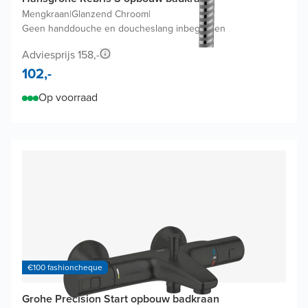
Mengkraan
|
Glanzend Chroom
|
Geen handdouche en doucheslang inbegrepen
Adviesprijs 158,-
102,-
Op voorraad
€100 fashioncheque
Grohe Precision Start opbouw badkraan