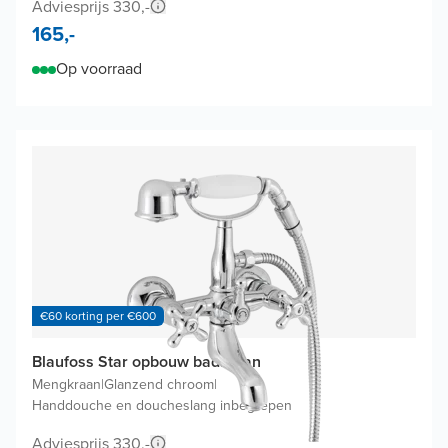
Adviesprijs 330,-
165,-
Op voorraad
€60 korting per €600
Blaufoss Star opbouw badkraan
Mengkraan
|
Glanzend chroom
|
Handdouche en doucheslang inbegrepen
Adviesprijs 330,-