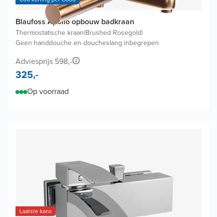
Blaufoss Apollo opbouw badkraan
Thermostatische kraan
|
Brushed Rosegold
|
Geen handdouche en doucheslang inbegrepen
Adviesprijs 598,-
325,-
Op voorraad
Laatste kans