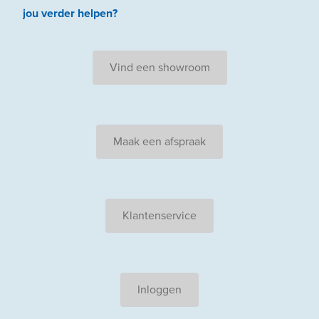
jou
verder
helpen
?
Vind een showroom
Maak een afspraak
Klantenservice
Inloggen