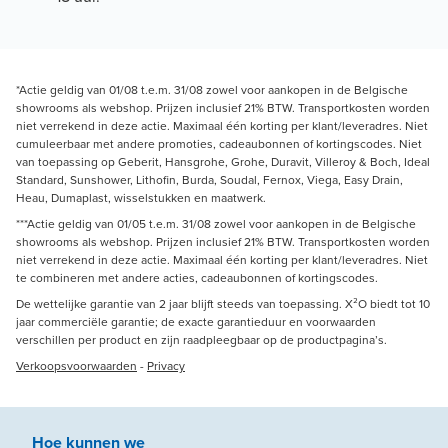
*Actie geldig van 01/08 t.e.m. 31/08 zowel voor aankopen in de Belgische
showrooms als webshop. Prijzen inclusief 21% BTW. Transportkosten worden
niet verrekend in deze actie. Maximaal één korting per klant/leveradres. Niet
cumuleerbaar met andere promoties, cadeaubonnen of kortingscodes. Niet
van toepassing op Geberit, Hansgrohe, Grohe, Duravit, Villeroy & Boch, Ideal
Standard, Sunshower, Lithofin, Burda, Soudal, Fernox, Viega, Easy Drain,
Heau, Dumaplast, wisselstukken en maatwerk.
***Actie geldig van 01/05 t.e.m. 31/08 zowel voor aankopen in de Belgische
showrooms als webshop. Prijzen inclusief 21% BTW. Transportkosten worden
niet verrekend in deze actie. Maximaal één korting per klant/leveradres. Niet
te combineren met andere acties, cadeaubonnen of kortingscodes.
De wettelijke garantie van 2 jaar blijft steeds van toepassing. X²O biedt tot 10
jaar commerciële garantie; de exacte garantieduur en voorwaarden
verschillen per product en zijn raadpleegbaar op de productpagina’s.
Verkoopsvoorwaarden
-
Privacy
Hoe kunnen we