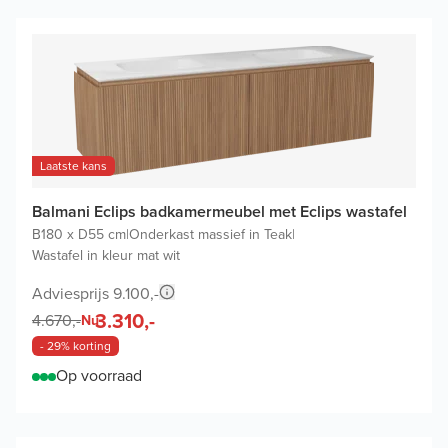
Laatste kans
Balmani Eclips badkamermeubel met Eclips wastafel
B180 x D55 cm
|
Onderkast massief in Teak
|
Wastafel in kleur mat wit
Adviesprijs 9.100,-
3.310,-
4.670,-
Nu
- 29% korting
Op voorraad