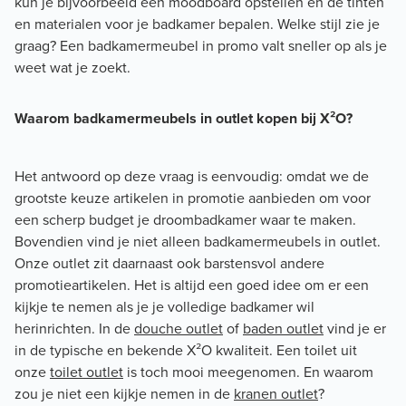
kun je bijvoorbeeld een moodboard opstellen en de tinten
en materialen voor je badkamer bepalen. Welke stijl zie je
graag? Een badkamermeubel in promo valt sneller op als je
weet wat je zoekt.
Waarom badkamermeubels in outlet kopen bij X²O?
Het antwoord op deze vraag is eenvoudig: omdat we de
grootste keuze artikelen in promotie aanbieden om voor
een scherp budget je droombadkamer waar te maken.
Bovendien vind je niet alleen badkamermeubels in outlet.
Onze outlet zit daarnaast ook barstensvol andere
promotieartikelen. Het is altijd een goed idee om er een
kijkje te nemen als je je volledige badkamer wil
herinrichten. In de
douche outlet
of
baden outlet
vind je er
in de typische en bekende X²O kwaliteit. Een toilet uit
onze
toilet outlet
is toch mooi meegenomen. En waarom
zou je niet een kijkje nemen in de
kranen outlet
?