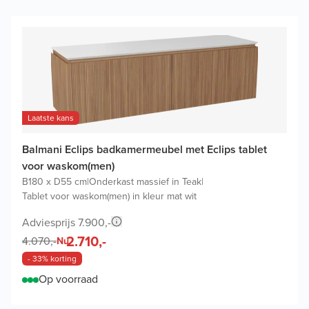
Laatste kans
Balmani Eclips badkamermeubel met Eclips tablet
voor waskom(men)
B180 x D55 cm
|
Onderkast massief in Teak
|
Tablet voor waskom(men) in kleur mat wit
Adviesprijs 7.900,-
2.710,-
4.070,-
Nu
- 33% korting
Op voorraad