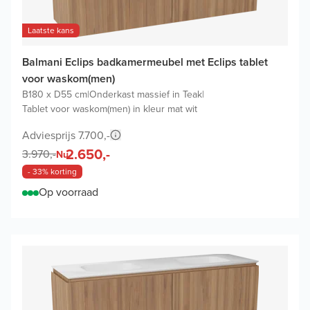
Laatste kans
Balmani Eclips badkamermeubel met Eclips tablet
voor waskom(men)
B180 x D55 cm
|
Onderkast massief in Teak
|
Tablet voor waskom(men) in kleur mat wit
Adviesprijs 7.700,-
2.650,-
3.970,-
Nu
- 33% korting
Op voorraad