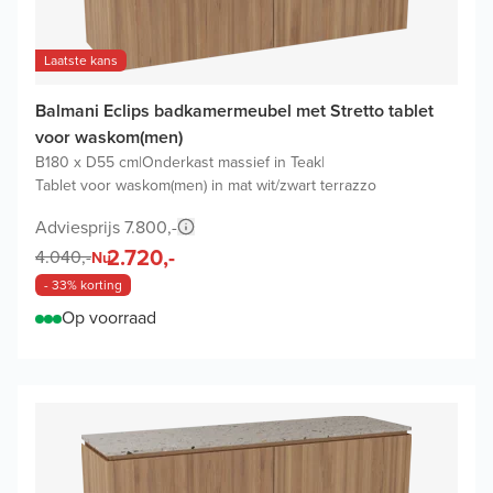
Laatste kans
Balmani Eclips badkamermeubel met Stretto tablet
voor waskom(men)
B180 x D55 cm
|
Onderkast massief in Teak
|
Tablet voor waskom(men) in mat wit/zwart terrazzo
Adviesprijs 7.800,-
2.720,-
4.040,-
Nu
- 33% korting
Op voorraad