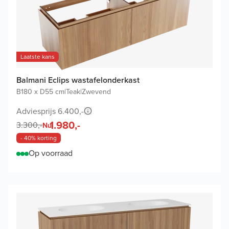
Laatste kans
Balmani Eclips wastafelonderkast
B180 x D55 cm
|
Teak
|
Zwevend
Adviesprijs 6.400,-
1.980,-
3.300,-
Nu
- 40% korting
Op voorraad