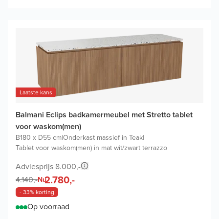
Laatste kans
Balmani Eclips badkamermeubel met Stretto tablet
voor waskom(men)
B180 x D55 cm
|
Onderkast massief in Teak
|
Tablet voor waskom(men) in mat wit/zwart terrazzo
Adviesprijs 8.000,-
2.780,-
4.140,-
Nu
- 33% korting
Op voorraad