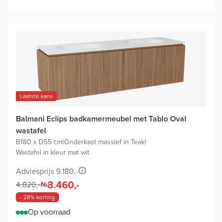
Laatste kans
Balmani Eclips badkamermeubel met Tablo Oval
wastafel
B180 x D55 cm
|
Onderkast massief in Teak
|
Wastafel in kleur mat wit
Adviesprijs 9.180,-
3.460,-
4.820,-
Nu
- 28% korting
Op voorraad