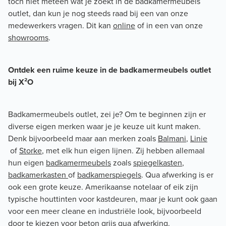
toch niet meteen wat je zoekt in de badkamermeubels
outlet, dan kun je nog steeds raad bij een van onze
medewerkers vragen. Dit kan
online
of in een van onze
showrooms
.
Ontdek een ruime keuze in de badkamermeubels outlet
bij X²O
Badkamermeubels outlet, zei je? Om te beginnen zijn er
diverse eigen merken waar je je keuze uit kunt maken.
Denk bijvoorbeeld maar aan merken zoals
Balmani
,
Linie
of
Storke
, met elk hun eigen lijnen. Zij hebben allemaal
hun eigen
badkamermeubels
zoals
spiegelkasten
,
badkamerkasten
of
badkamerspiegels
. Qua afwerking is er
ook een grote keuze. Amerikaanse notelaar of eik zijn
typische houttinten voor kastdeuren, maar je kunt ook gaan
voor een meer cleane en industriële look, bijvoorbeeld
door te kiezen voor beton grijs qua afwerking.