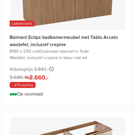
Laatste kans
Balmani Eclips badkamermeubel met Tablo Arcato
wastafel, inclusief crepine
B180 x D55 cm
|
Onderkast massief in Teak
|
Wastafel, inclusief crepine in kleur mat wit
Adviesprijs 9.840,-
3.660,-
5.020,-
Nu
- 27% korting
Op voorraad