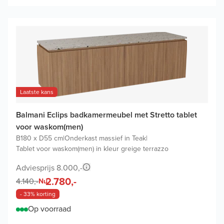
Laatste kans
Balmani Eclips badkamermeubel met Stretto tablet
voor waskom(men)
B180 x D55 cm
|
Onderkast massief in Teak
|
Tablet voor waskom(men) in kleur greige terrazzo
Adviesprijs 8.000,-
2.780,-
4.140,-
Nu
- 33% korting
Op voorraad