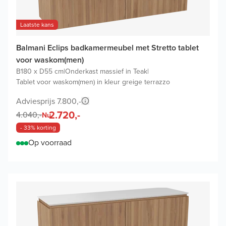
Laatste kans
Balmani Eclips badkamermeubel met Stretto tablet
voor waskom(men)
B180 x D55 cm
|
Onderkast massief in Teak
|
Tablet voor waskom(men) in kleur greige terrazzo
Adviesprijs 7.800,-
2.720,-
4.040,-
Nu
- 33% korting
Op voorraad