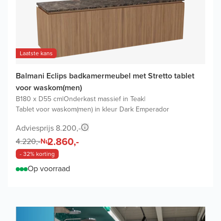
Laatste kans
Balmani Eclips badkamermeubel met Stretto tablet
voor waskom(men)
B180 x D55 cm
|
Onderkast massief in Teak
|
Tablet voor waskom(men) in kleur Dark Emperador
Adviesprijs 8.200,-
2.860,-
4.220,-
Nu
- 32% korting
Op voorraad