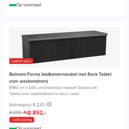
Op voorraad
Laatste kans
Balmani Forma badkamermeubel met Rock Tablet
voor waskom(men)
B180 cm x D55 cm
|
Onderkast massief Zwarte eik
|
Tablet voor waskom(men) in kleur zwart
Adviesprijs 8.220,-
2.852,-
4.220,-
Nu
- 32% korting
Op voorraad