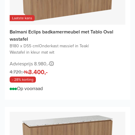
Laatste kans
Balmani Eclips badkamermeubel met Tablo Oval
wastafel
B180 x D55 cm
|
Onderkast massief in Teak
|
Wastafel in kleur mat wit
Adviesprijs 8.980,-
3.400,-
4.720,-
Nu
- 28% korting
Op voorraad