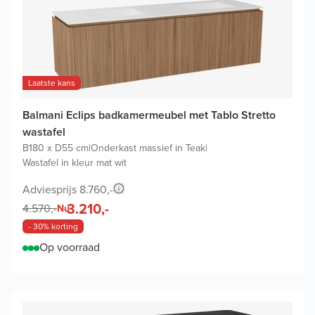
Laatste kans
Balmani Eclips badkamermeubel met Tablo Stretto
wastafel
B180 x D55 cm
|
Onderkast massief in Teak
|
Wastafel in kleur mat wit
Adviesprijs 8.760,-
3.210,-
4.570,-
Nu
- 30% korting
Op voorraad