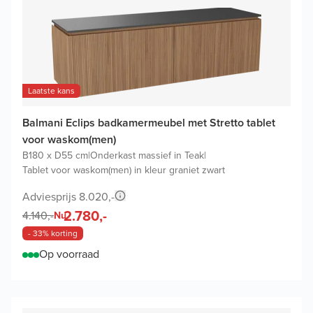
Laatste kans
Balmani Eclips badkamermeubel met Stretto tablet
voor waskom(men)
B180 x D55 cm
|
Onderkast massief in Teak
|
Tablet voor waskom(men) in kleur graniet zwart
Adviesprijs 8.020,-
2.780,-
4.140,-
Nu
- 33% korting
Op voorraad