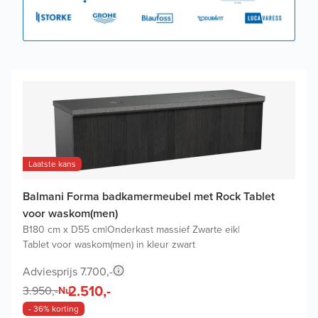
Laatste kans
Balmani Forma badkamermeubel met Rock Tablet
voor waskom(men)
B180 cm x D55 cm
|
Onderkast massief Zwarte eik
|
Tablet voor waskom(men) in kleur zwart
Adviesprijs 7.700,-
2.510,-
3.950,-
Nu
- 36% korting