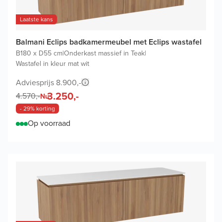
Laatste kans
Balmani Eclips badkamermeubel met Eclips wastafel
B180 x D55 cm
|
Onderkast massief in Teak
|
Wastafel in kleur mat wit
Adviesprijs 8.900,-
3.250,-
4.570,-
Nu
- 29% korting
Op voorraad