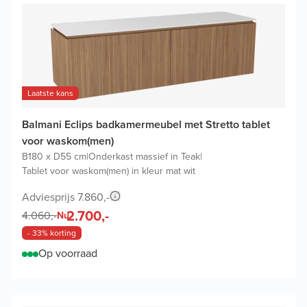
Laatste kans
Balmani Eclips badkamermeubel met Stretto tablet
voor waskom(men)
B180 x D55 cm
|
Onderkast massief in Teak
|
Tablet voor waskom(men) in kleur mat wit
Adviesprijs 7.860,-
2.700,-
4.060,-
Nu
- 33% korting
Op voorraad