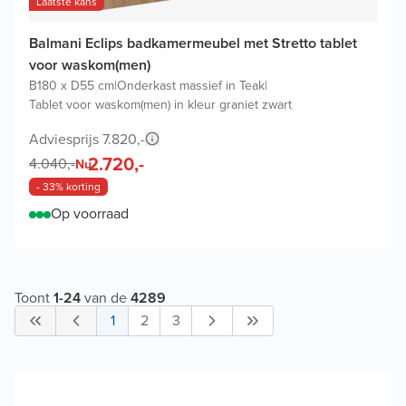
Laatste kans
Balmani Eclips badkamermeubel met Stretto tablet
voor waskom(men)
B180 x D55 cm
|
Onderkast massief in Teak
|
Tablet voor waskom(men) in kleur graniet zwart
Adviesprijs 7.820,-
2.720,-
4.040,-
Nu
- 33% korting
Op voorraad
Toont
1
-
24
van de
4289
1
2
3