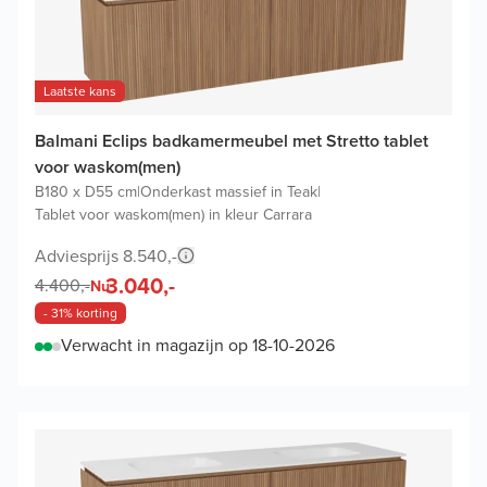
Laatste kans
Balmani Eclips badkamermeubel met Stretto tablet
voor waskom(men)
B180 x D55 cm
|
Onderkast massief in Teak
|
Tablet voor waskom(men) in kleur Carrara
Adviesprijs 8.540,-
3.040,-
4.400,-
Nu
- 31% korting
Verwacht in magazijn op 18-10-2026