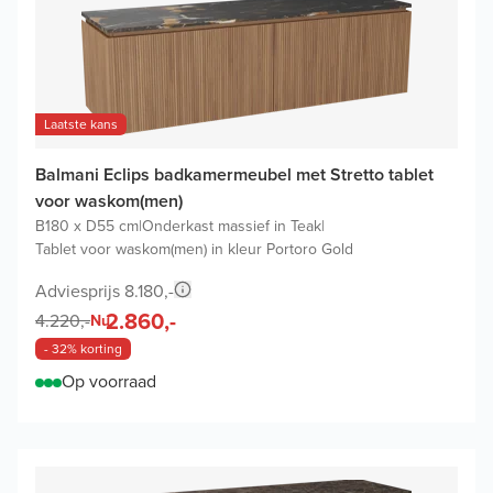
Laatste kans
Balmani Eclips badkamermeubel met Stretto tablet
voor waskom(men)
B180 x D55 cm
|
Onderkast massief in Teak
|
Tablet voor waskom(men) in kleur Portoro Gold
Adviesprijs 8.180,-
2.860,-
4.220,-
Nu
- 32% korting
Op voorraad