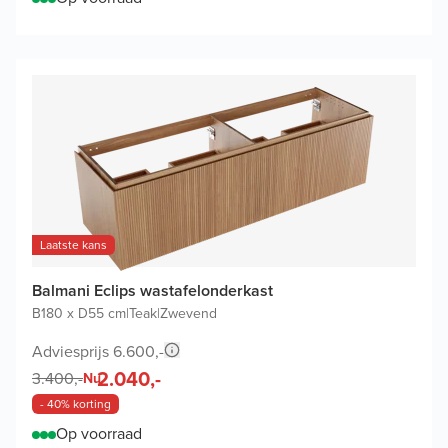
Laatste kans
Balmani Eclips wastafelonderkast
B180 x D55 cm
|
Teak
|
Zwevend
Adviesprijs 6.600,-
2.040,-
3.400,-
Nu
- 40% korting
Op voorraad