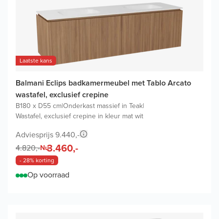
Laatste kans
Balmani Eclips badkamermeubel met Tablo Arcato
wastafel, exclusief crepine
B180 x D55 cm
|
Onderkast massief in Teak
|
Wastafel, exclusief crepine in kleur mat wit
Adviesprijs 9.440,-
3.460,-
4.820,-
Nu
- 28% korting
Op voorraad