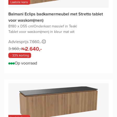
Laatste kans
Balmani Eclips badkamermeubel met Stretto tablet
voor waskom(men)
B180 x D55 cm
|
Onderkast massief in Teak
|
Tablet voor waskom(men) in kleur mat wit
Adviesprijs 7.660,-
2.640,-
3.960,-
Nu
- 33% korting
Op voorraad