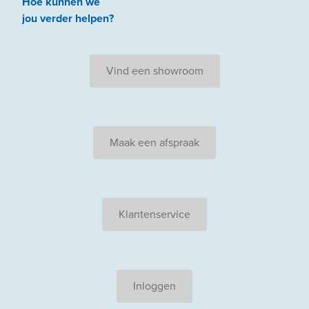
Hoe kunnen we
jou
verder
helpen
?
Vind een showroom
Maak een afspraak
Klantenservice
Inloggen