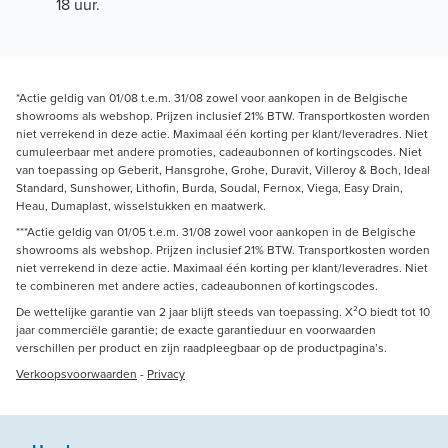
18 uur.
*Actie geldig van 01/08 t.e.m. 31/08 zowel voor aankopen in de Belgische
showrooms als webshop. Prijzen inclusief 21% BTW. Transportkosten worden
niet verrekend in deze actie. Maximaal één korting per klant/leveradres. Niet
cumuleerbaar met andere promoties, cadeaubonnen of kortingscodes. Niet
van toepassing op Geberit, Hansgrohe, Grohe, Duravit, Villeroy & Boch, Ideal
Standard, Sunshower, Lithofin, Burda, Soudal, Fernox, Viega, Easy Drain,
Heau, Dumaplast, wisselstukken en maatwerk.
***Actie geldig van 01/05 t.e.m. 31/08 zowel voor aankopen in de Belgische
showrooms als webshop. Prijzen inclusief 21% BTW. Transportkosten worden
niet verrekend in deze actie. Maximaal één korting per klant/leveradres. Niet
te combineren met andere acties, cadeaubonnen of kortingscodes.
De wettelijke garantie van 2 jaar blijft steeds van toepassing. X²O biedt tot 10
jaar commerciële garantie; de exacte garantieduur en voorwaarden
verschillen per product en zijn raadpleegbaar op de productpagina’s.
Verkoopsvoorwaarden
-
Privacy