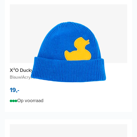
X²O Ducky muts
Blauw
|
Acryl
|
One size
19,-
Op voorraad