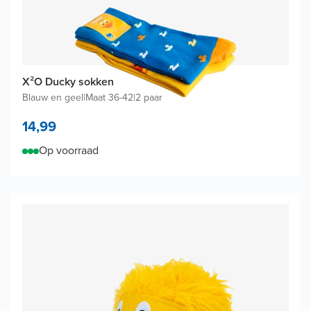
X²O Ducky sokken
Blauw en geel
|
Maat 36-42
|
2 paar
14,99
Op voorraad