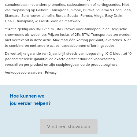
cumuleerbaar met andere promoties, cadeaubonnen of kortingscodes. Niet
van toepassing op Geberit, Hansgrohe, Grohe, Duravit, Villeroy & Boch, Ideal
Standard, Sunshower, Lithofin, Burda, Soudal, Fernox, Viega, Easy Drain,
Heau, Dumaplast, wisselstukken en maatwerk.
***Actie geldig van 01/05 t.e.m. 31/08 zowel voor aankopen in de Belgische
showrooms als webshop. Prijzen inclusief 21% BTW. Transportkosten worden
niet verrekend in deze actie. Maximaal één korting per klant/leveradres. Niet
te combineren met andere acties, cadeaubonnen of kortingscodes.
De wettelijke garantie van 2 jaar blijft steeds van toepassing. X²O biedt tot 10
jaar commerciële garantie; de exacte garantieduur en voorwaarden
verschillen per product en zijn raadpleegbaar op de productpagina’s.
Verkoopsvoorwaarden
-
Privacy
Hoe kunnen we
jou
verder
helpen
?
Vind een showroom