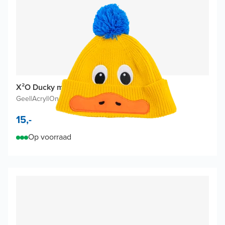
X²O Ducky muts
Geel
|
Acryl
|
One size
15,-
Op voorraad