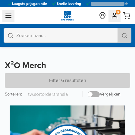
Laagste prijsgarantie
Snelle levering
general.navigation.toggle_menu.label
X²O Merch
Filter 6 resultaten
Sorteren
:
Vergelijken