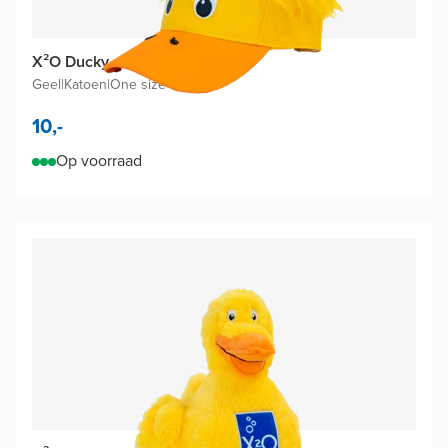
X²O Ducky pet met pruik
Geel
|
Katoen
|
One size
10,-
Op voorraad