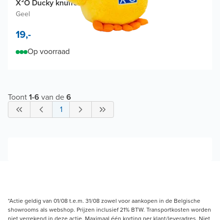
X²O Ducky knuffel
Geel
19,-
Op voorraad
Toont
1
-
6
van de
6
1
*Actie geldig van 01/08 t.e.m. 31/08 zowel voor aankopen in de Belgische
showrooms als webshop. Prijzen inclusief 21% BTW. Transportkosten worden
niet verrekend in deze actie. Maximaal één korting per klant/leveradres. Niet