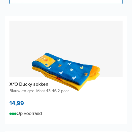
X²O Ducky sokken
Blauw en geel
|
Maat 43-46
|
2 paar
14,99
Op voorraad