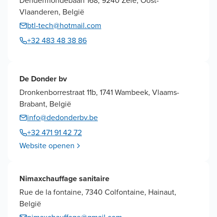
Dendermondebaan 168, 9240 Zele, Oost-
Vlaanderen, België
btl-tech@hotmail.com
+32 483 48 38 86
De Donder bv
Dronkenborrestraat 11b, 1741 Wambeek, Vlaams-
Brabant, België
info@dedonderbv.be
+32 471 91 42 72
Website openen
Nimaxchauffage sanitaire
Rue de la fontaine, 7340 Colfontaine, Hainaut,
België