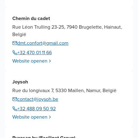
Chemin du cadet
Rue Léon Trulling 23-25, 7940 Brugelette, Hainaut,
België
dmt.confort@gmail.com
+32 470 01 11 66
Website openen
Joysoh
Rue du longivaux 7, 5330 Maillen, Namur, België
contact@joysoh.be
+32 488 09 50 92
Website openen
Purosan bv (Facilinet Group)