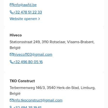
info@awfd.be
+32 478 51 22 33
Website openen
Hiveco
Stationsstraat 249, 3110 Rotselaar, Vlaams-Brabant,
België
hiveco1103@gmail.com
+32 496 80 05 16
TKO Construct
Terbermenweg 146/3, 3540 Herk-de-Stad, Limburg,
België
info.tkoconstruct@gmail.com
+32 494 35 19 61