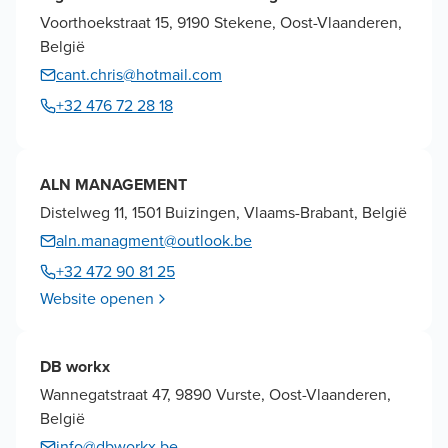
Voorthoekstraat 15, 9190 Stekene, Oost-Vlaanderen,
België
cant.chris@hotmail.com
+32 476 72 28 18
ALN MANAGEMENT
Distelweg 11, 1501 Buizingen, Vlaams-Brabant, België
aln.managment@outlook.be
+32 472 90 81 25
Website openen
DB workx
Wannegatstraat 47, 9890 Vurste, Oost-Vlaanderen,
België
info@dbworkx.be