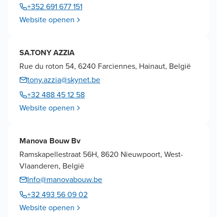
+352 691 677 151
Website openen
SA.TONY AZZIA
Rue du roton 54, 6240 Farciennes, Hainaut, België
tony.azzia@skynet.be
+32 488 45 12 58
Website openen
Manova Bouw Bv
Ramskapellestraat 56H, 8620 Nieuwpoort, West-
Vlaanderen, België
Info@manovabouw.be
+32 493 56 09 02
Website openen