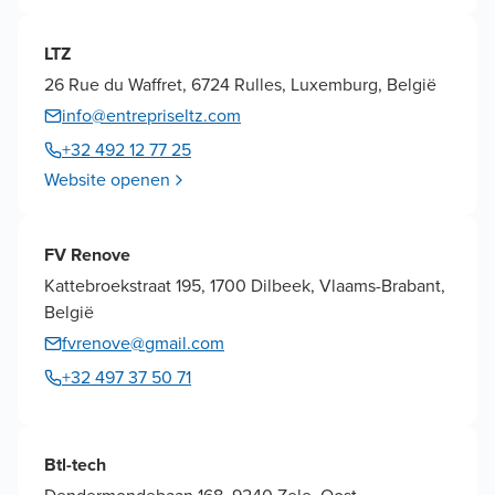
LTZ
26 Rue du Waffret, 6724 Rulles, Luxemburg, België
info@entrepriseltz.com
+32 492 12 77 25
Website openen
FV Renove
Kattebroekstraat 195, 1700 Dilbeek, Vlaams-Brabant,
België
fvrenove@gmail.com
+32 497 37 50 71
Btl-tech