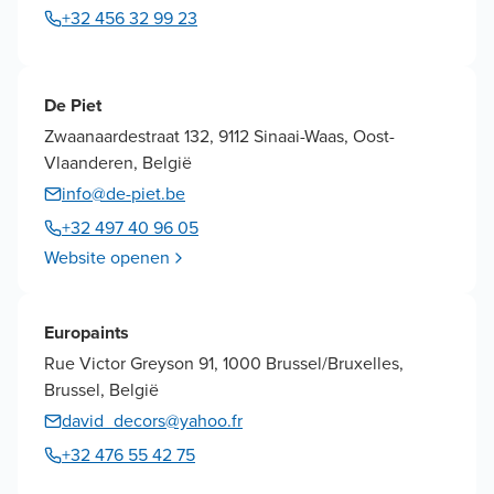
+32 456 32 99 23
De Piet
Zwaanaardestraat 132, 9112 Sinaai-Waas, Oost-
Vlaanderen, België
info@de-piet.be
+32 497 40 96 05
Website openen
Europaints
Rue Victor Greyson 91, 1000 Brussel/Bruxelles,
Brussel, België
david_decors@yahoo.fr
+32 476 55 42 75