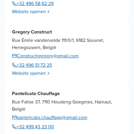
+32 486 58 62 29
Website openen
Gregory Construct
Rue Émile vandervelde 111/0/1, 6182 Souvret,
Henegouwen, België
Constructgregory@gmail.com
+32 496 51 72 25
Website openen
Pantelicato Chauffage
Rue Falise 37, 7110 Houdeng-Goegnies, Hainaut,
België
pantelicato.chauffage@gmail.com
+32 499 43 23 00