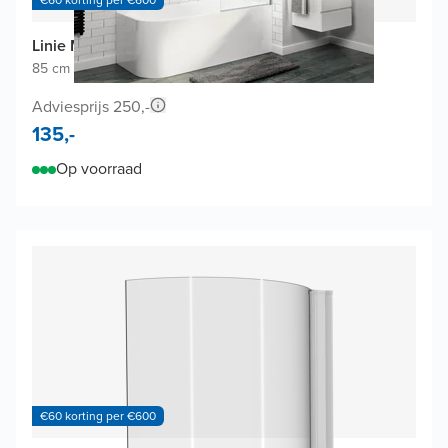
Linie Milos badwand
85 cm breed
|
Draaibaar
|
Glanzend chroom profiel
Adviesprijs 250,-
135,-
Op voorraad
€60 korting per €600