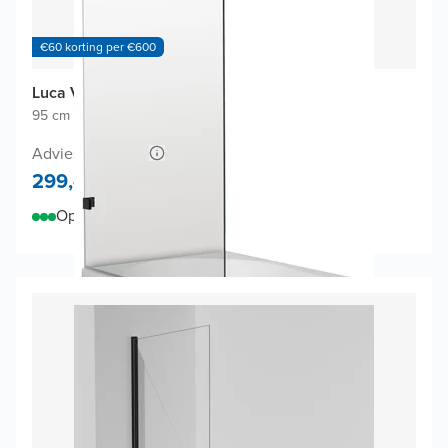
€60 korting per €600
Luca Varess Solid badwand
95 cm breed
|
Vast
|
Mat zwart profiel
Adviesprijs 598,-
299,-
Op voorraad