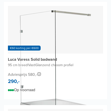
€60 korting per €600
Luca Varess Solid badwand
95 cm breed
|
Vast
|
Glanzend chroom profiel
Adviesprijs 580,-
290,-
Op voorraad