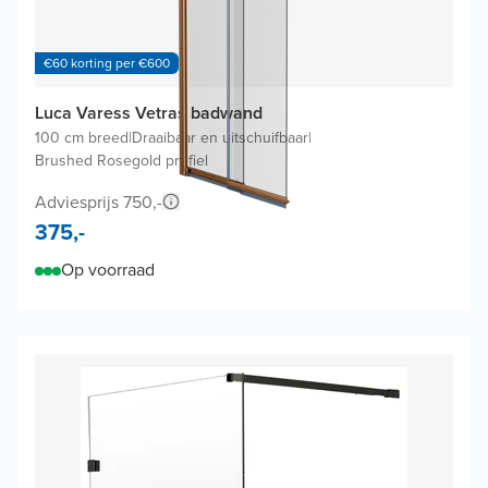
€60 korting per €600
Luca Varess Vetras badwand
100 cm breed
|
Draaibaar en uitschuifbaar
|
Brushed Rosegold profiel
Adviesprijs 750,-
375,-
Op voorraad