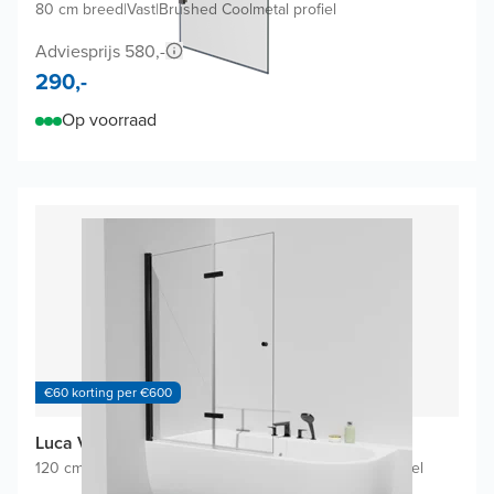
80 cm breed
|
Vast
|
Brushed Coolmetal profiel
Adviesprijs 580,-
290,-
Op voorraad
€60 korting per €600
Luca Varess Kuresa badwand
120 cm breed
|
Draaibaar en opvouwbaar
|
Mat zwart profiel