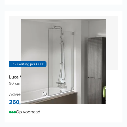
€60 korting per €600
Luca Varess Pure badwand
90 cm breed
|
Vast
|
Glanzend chroom profiel
Adviesprijs 520,-
260,-
Op voorraad