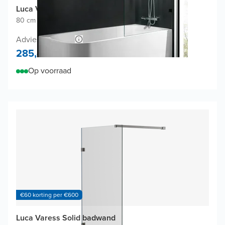
Luca Varess Solid badwand
80 cm breed
|
Vast
|
Mat zwart profiel
Adviesprijs 570,-
285,-
Op voorraad
€60 korting per €600
Luca Varess Solid badwand