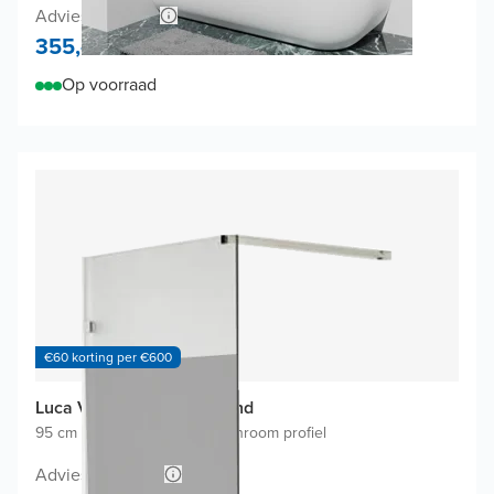
Adviesprijs 710,-
355,-
Op voorraad
€60 korting per €600
Luca Varess Solid badwand
95 cm breed
|
Vast
|
Glanzend chroom profiel
Adviesprijs 598,-