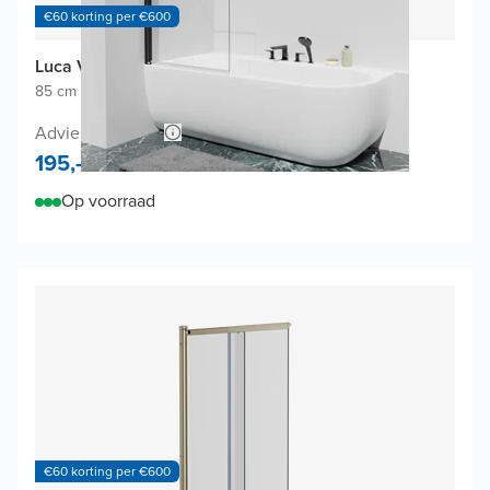
€60 korting per €600
Luca Varess Kuresa badwand
85 cm breed
|
Draaibaar
|
Mat zwart profiel
Adviesprijs 350,-
195,-
Op voorraad
€60 korting per €600