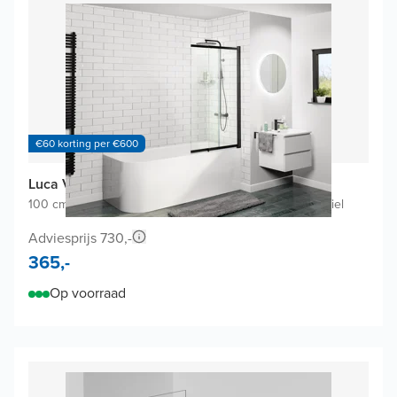
€60 korting per €600
Luca Varess Vetras badwand
100 cm breed
|
Draaibaar en uitschuifbaar
|
Mat zwart profiel
Adviesprijs 730,-
365,-
Op voorraad