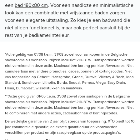
een
bad 180x80 cm
. Voor een naadloze en minimalistische
look kan een combinatie met
vrijstaande baden
zorgen
voor een elegante uitstraling. Zo kies je een badwand die
niet alleen functioneel is, maar ook perfect aansluit bij de
rest van je badkamerinterieur.
*Actie geldig van 01/08 t.e.m. 31/08 zowel voor aankopen in de Belgische
showrooms als webshop. Prijzen inclusief 21% BTW. Transportkosten worden
niet verrekend in deze actie. Maximaal één korting per klant/leveradres. Niet
cumuleerbaar met andere promoties, cadeaubonnen of kortingscodes. Niet
van toepassing op Geberit, Hansgrohe, Grohe, Duravit, Villeroy & Boch, Ideal
Standard, Sunshower, Lithofin, Burda, Soudal, Fernox, Viega, Easy Drain,
Heau, Dumaplast, wisselstukken en maatwerk.
***Actie geldig van 01/05 t.e.m. 31/08 zowel voor aankopen in de Belgische
showrooms als webshop. Prijzen inclusief 21% BTW. Transportkosten worden
niet verrekend in deze actie. Maximaal één korting per klant/leveradres. Niet
te combineren met andere acties, cadeaubonnen of kortingscodes.
De wettelijke garantie van 2 jaar blijft steeds van toepassing. X²O biedt tot 10
jaar commerciële garantie; de exacte garantieduur en voorwaarden
verschillen per product en zijn raadpleegbaar op de productpagina’s.