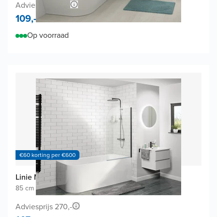
Adviesprijs 218,-
109,-
Op voorraad
€60 korting per €600
Linie Milos badwand
85 cm breed
|
Draaibaar
|
Mat zwart profiel
Adviesprijs 270,-