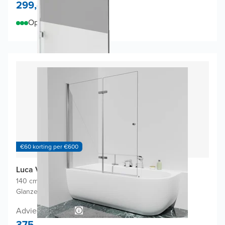
299,-
Op voorraad
€60 korting per €600
Luca Varess Kuresa badwand
140 cm breed
|
Draaibaar en opvouwbaar
|
Glanzend chroom profiel
Adviesprijs 740,-
375,-