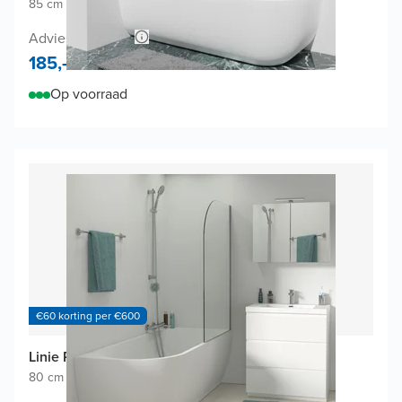
85 cm breed
|
Draaibaar
|
Glanzend chroom profiel
Adviesprijs 330,-
185,-
Op voorraad
€60 korting per €600
Linie Palma badwand
80 cm breed
|
Draaibaar
|
Glanzend wit profiel