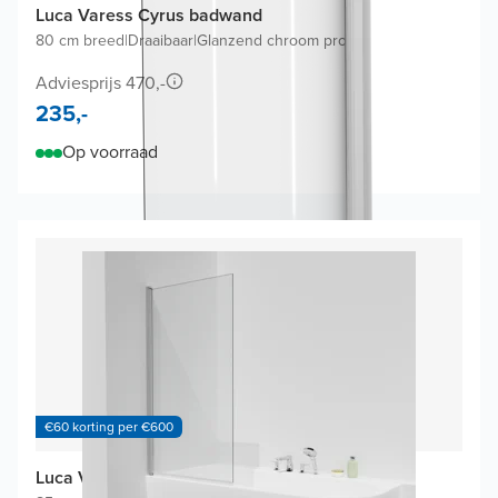
Luca Varess Cyrus badwand
80 cm breed
|
Draaibaar
|
Glanzend chroom profiel
Adviesprijs 470,-
235,-
Op voorraad
€60 korting per €600
Luca Varess Kuresa badwand