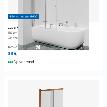
€60 korting per €600
Luca Varess Kuresa badwand
110 cm breed
|
Draaibaar en opvouwbaar
|
Glanzend chroom profiel
Adviesprijs 640,-
335,-
Op voorraad