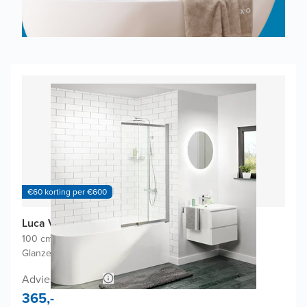
€60 korting per €600
Luca Varess Vetras badwand
100 cm breed
|
Draaibaar en uitschuifbaar
|
Glanzend chroom profiel
Adviesprijs 700,-
365,-