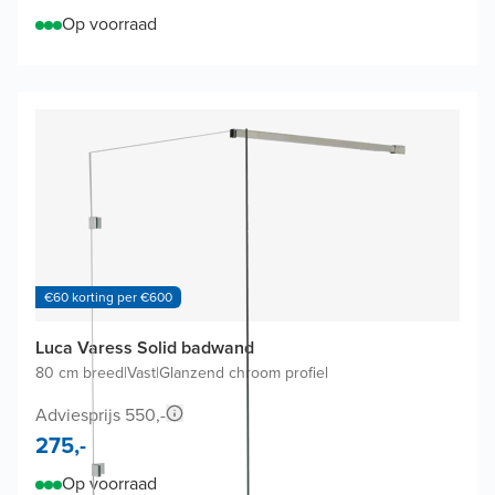
Op voorraad
€60 korting per €600
Luca Varess Solid badwand
80 cm breed
|
Vast
|
Glanzend chroom profiel
Adviesprijs 550,-
275,-
Op voorraad