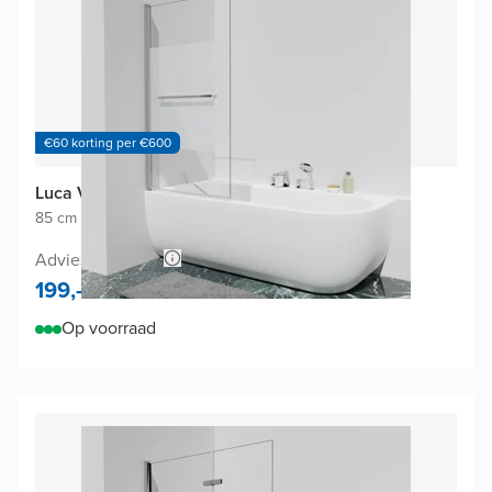
€60 korting per €600
Luca Varess Kuresa badwand
85 cm breed
|
Draaibaar
|
Glanzend chroom profiel
Adviesprijs 358,-
199,-
Op voorraad