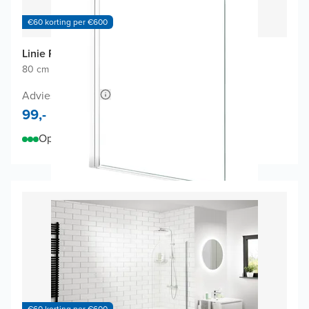
€60 korting per €600
Linie Palma badwand
80 cm breed
|
Draaibaar
|
Glanzend wit profiel
Adviesprijs 198,-
99,-
Op voorraad
€60 korting per €600