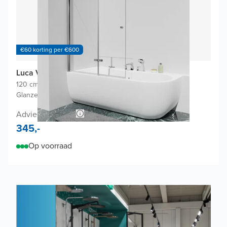
€60 korting per €600
Luca Varess Kuresa badwand
120 cm breed
|
Draaibaar en opvouwbaar
|
Glanzend chroom profiel
Adviesprijs 690,-
345,-
Op voorraad