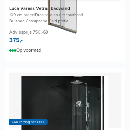
Luca Varess Vetras badwand
100 cm breed
|
Draaibaar en uitschuifbaar
|
Brushed Champagne Gold profiel
Adviesprijs 750,-
375,-
Op voorraad
€60 korting per €600