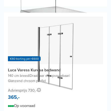
€60 korting per €600
Luca Varess Kuresa badwand
140 cm breed
|
Draaibaar en opvouwbaar
|
Glanzend chroom profiel
Adviesprijs 730,-
365,-
Op voorraad