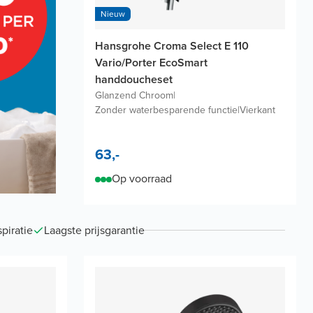
Nieuw
Hansgrohe Croma Select E 110
Vario/Porter EcoSmart
handdoucheset
Glanzend Chroom
|
Zonder waterbesparende functie
|
Vierkant
63,-
Op voorraad
piratie
Laagste prijsgarantie