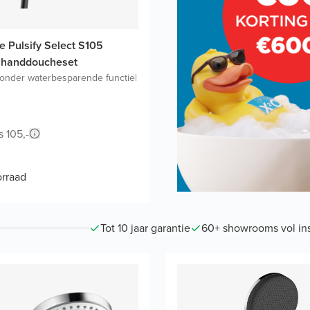
 Pulsify Select S105
 handdoucheset
onder waterbesparende functie
|
s 105,-
rraad
Tot 10 jaar garantie
60+ showrooms vol ins