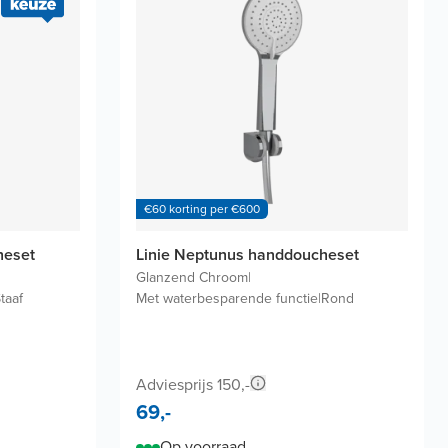
€60 korting per €600
heset
Linie Neptunus handdoucheset
Glanzend Chroom
|
taaf
Met waterbesparende functie
|
Rond
Adviesprijs 150,-
69,-
Op voorraad