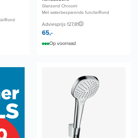
Glanzend Chroom
|
Met waterbesparende functie
|
Rond
ie
|
Rond
Adviesprijs 127,81
65,-
Op voorraad