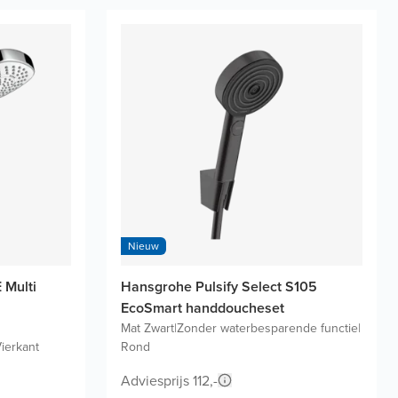
Nieuw
 Multi
Hansgrohe Pulsify Select S105
EcoSmart handdoucheset
Mat Zwart
|
Zonder waterbesparende functie
|
ierkant
Rond
Adviesprijs 112,-