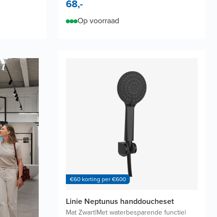
68,-
Op voorraad
€60 korting per €600
Linie Neptunus handdoucheset
Mat Zwart
|
Met waterbesparende functie
|