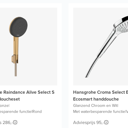
 Raindance Alive Select S
Hansgrohe Croma Select E
doucheset
Ecosmart handdouche
ronze
|
Glanzend Chroom en Wit
|
esparende functie
|
Rond
Met waterbesparende functie
|
V
s 286,-
Adviesprijs 95,-