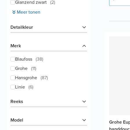
Glanzend zwart
(
2
)
Meer tonen
Detailkleur
Merk
Blaufoss
(
38
)
Grohe
(
11
)
Hansgrohe
(
87
)
Linie
(
6
)
Reeks
Model
Grohe Eu
handdouc