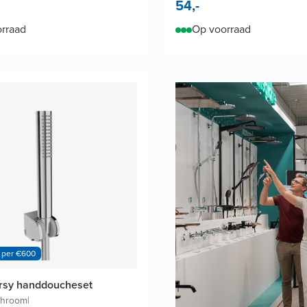
54,-
rraad
Op voorraad
 per €600
ersy handdoucheset
Chroom
|