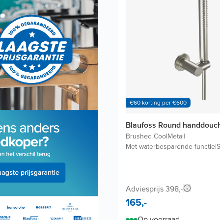
€60 korting per €600
Blaufoss Round handdouc
Brushed CoolMetal
|
Met waterbesparende functie
|
S
Adviesprijs 398,-
165,-
Op voorraad