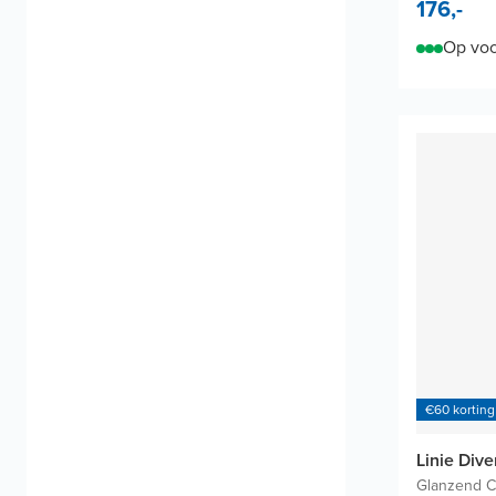
176,-
Op voo
€60 korting
Linie Div
Glanzend 