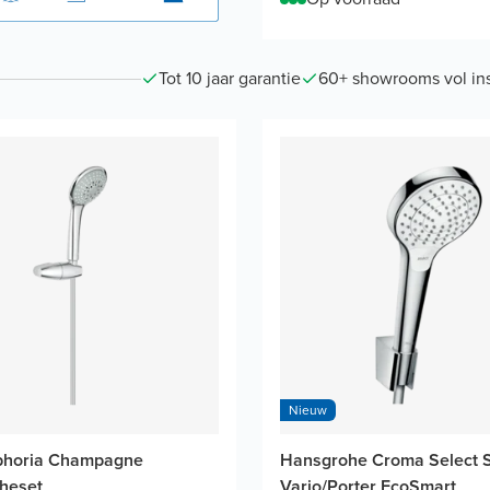
Tot 10 jaar garantie
60+ showrooms vol ins
Nieuw
phoria Champagne
Hansgrohe Croma Select S
heset
Vario/Porter EcoSmart