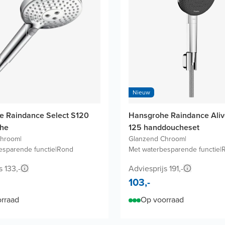
Nieuw
e Raindance Select S120
Hansgrohe Raindance Aliv
he
125 handdoucheset
Chroom
|
Glanzend Chroom
|
esparende functie
|
Rond
Met waterbesparende functie
|
s 133,-
Adviesprijs 191,-
103,-
rraad
Op voorraad