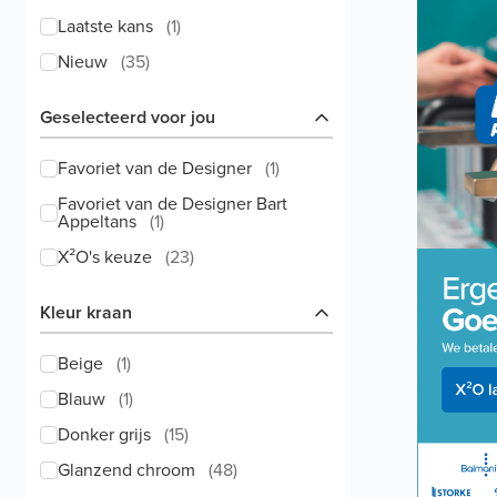
Laatste kans
(
1
)
Nieuw
(
35
)
Geselecteerd voor jou
Favoriet van de Designer
(
1
)
Favoriet van de Designer Bart
Appeltans
(
1
)
X²O's keuze
(
23
)
Kleur kraan
Beige
(
1
)
Blauw
(
1
)
Donker grijs
(
15
)
Glanzend chroom
(
48
)