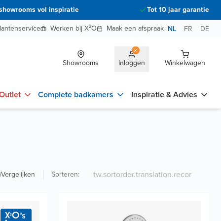
showrooms vol inspiratie
Tot 10 jaar garantie
lantenservice
Werken bij X²O
Maak een afspraak
NL
FR
DE
Showrooms
Inloggen
Winkelwagen
Outlet
Complete badkamers
Inspiratie & Advies
Vergelijken
Sorteren
: