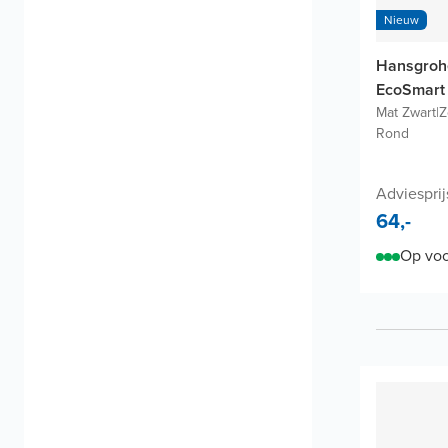
Nieuw
Hansgrohe
EcoSmart
Mat Zwart
|
Z
Rond
Adviesprij
64,-
Op voo