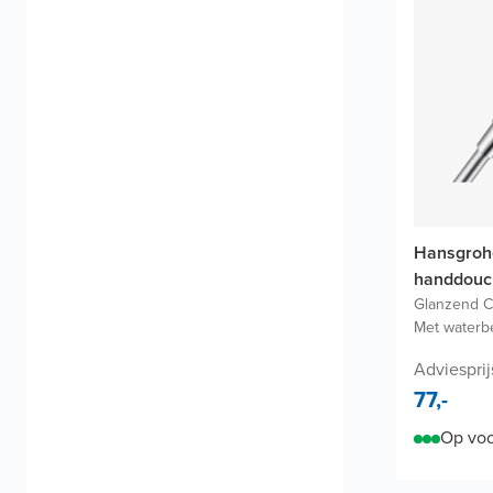
Hansgroh
handdouc
Glanzend 
Met waterb
Adviesprij
77,-
Op voo