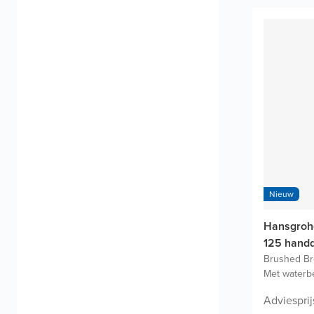
Nieuw
Hansgrohe
125 hand
Brushed B
Met waterb
Adviesprij