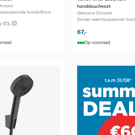
Chroom
|
handdoucheset
erbesparende functie
|
Rond
Glanzend Chroom
|
Zonder waterbesparende funct
s 173,-
67,-
rraad
Op voorraad