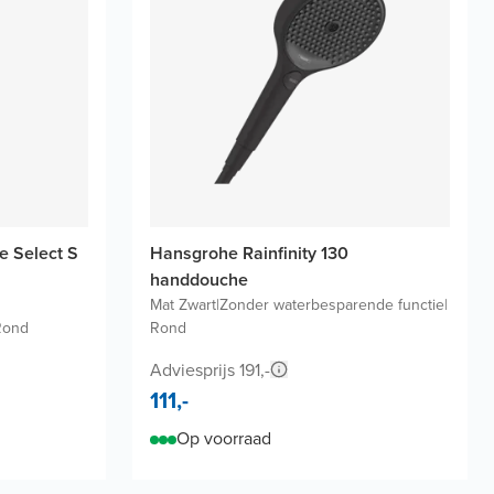
e Select S
Hansgrohe Rainfinity 130
handdouche
Mat Zwart
|
Zonder waterbesparende functie
|
Rond
Rond
Adviesprijs 191,-
111,-
Op voorraad