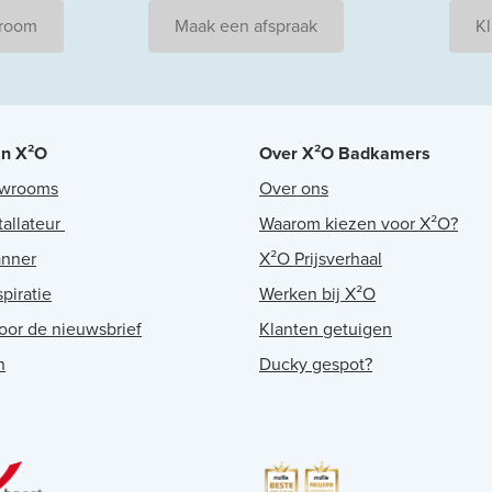
wroom
Maak een afspraak
Kl
an X²O
Over X²O Badkamers
owrooms
Over ons
tallateur
Waarom kiezen voor X²O?
anner
X²O Prijsverhaal
piratie
Werken bij X²O
voor de nieuwsbrief
Klanten getuigen
n
Ducky gespot?