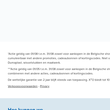
*Actie geldig van 01/08 t.e.m. 31/08 zowel voor aankopen in de Belgische sh
cumuleerbaar met andere promoties, cadeaubonnen of kortingscodes. Niet van 
Dumaplast, wisselstukken en maatwerk.
***Actie geldig van 01/05 t.e.m. 31/08 zowel voor aankopen in de Belgische s
combineren met andere acties, cadeaubonnen of kortingscodes.
De wettelijke garantie van 2 jaar blijft steeds van toepassing. X²O biedt tot
Verkoopsvoorwaarden
-
Privacy
Hoe kunnen we