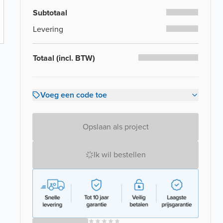
Subtotaal
Levering
Totaal (incl. BTW)
Voeg een code toe
Opslaan als project
Ik wil bestellen