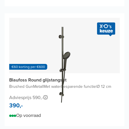
€60 korting per €600
Blaufoss Round glijstangset
Brushed GunMetal
|
Met waterbesparende functie
|
Ø 12 cm
Adviesprijs 590,-
390,-
Op voorraad