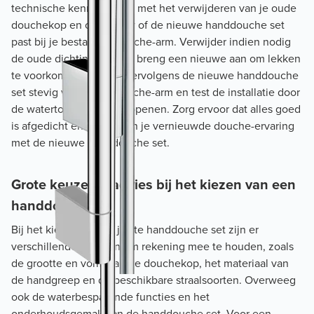
technische kennis. Begin met het verwijderen van je oude
douchekop en controleer of de nieuwe handdouche set
past bij je bestaande douche-arm. Verwijder indien nodig
de oude dichtingsring en breng een nieuwe aan om lekken
te voorkomen. Schroef vervolgens de nieuwe handdouche
set stevig vast op de douche-arm en test de installatie door
de watertoevoer kort te openen. Zorg ervoor dat alles goed
is afgedicht en geniet van je vernieuwde douche-ervaring
met de nieuwe handdouche set.
Grote keuze en advies bij het kiezen van een
handdouche set
Bij het kiezen van de juiste handdouche set zijn er
verschillende factoren om rekening mee te houden, zoals
de grootte en vorm van de douchekop, het materiaal van
de handgreep en de beschikbare straalsoorten. Overweeg
ook de waterbesparende functies en het
onderhoudsgemak van de handdouche set. Voor een