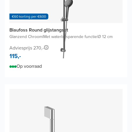
€60 korting per €600
Blaufoss Round glijstangset
Glanzend Chroom
|
Met waterbesparende functie
|
Ø 12 cm
Adviesprijs 270,-
115,-
Op voorraad