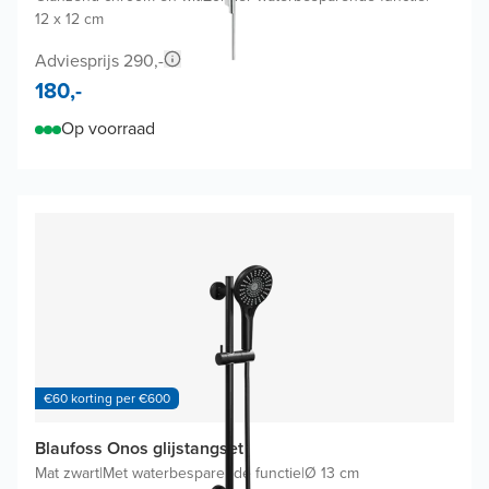
12 x 12 cm
Adviesprijs 290,-
180,-
Op voorraad
€60 korting per €600
Blaufoss Onos glijstangset
Mat zwart
|
Met waterbesparende functie
|
Ø 13 cm