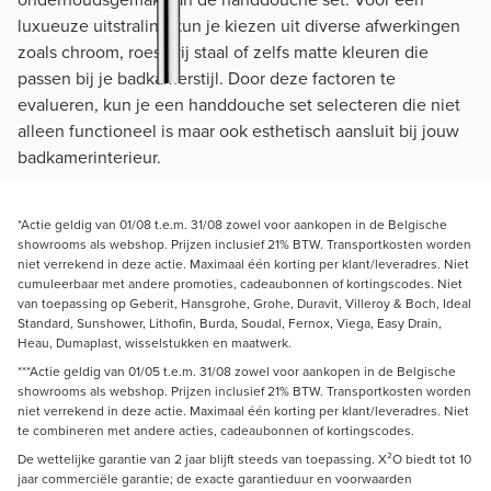
luxueuze uitstraling kun je kiezen uit diverse afwerkingen
zoals chroom, roestvrij staal of zelfs matte kleuren die
passen bij je badkamerstijl. Door deze factoren te
evalueren, kun je een handdouche set selecteren die niet
alleen functioneel is maar ook esthetisch aansluit bij jouw
badkamerinterieur.
*Actie geldig van 01/08 t.e.m. 31/08 zowel voor aankopen in de Belgische
showrooms als webshop. Prijzen inclusief 21% BTW. Transportkosten worden
niet verrekend in deze actie. Maximaal één korting per klant/leveradres. Niet
cumuleerbaar met andere promoties, cadeaubonnen of kortingscodes. Niet
van toepassing op Geberit, Hansgrohe, Grohe, Duravit, Villeroy & Boch, Ideal
Standard, Sunshower, Lithofin, Burda, Soudal, Fernox, Viega, Easy Drain,
Heau, Dumaplast, wisselstukken en maatwerk.
***Actie geldig van 01/05 t.e.m. 31/08 zowel voor aankopen in de Belgische
showrooms als webshop. Prijzen inclusief 21% BTW. Transportkosten worden
niet verrekend in deze actie. Maximaal één korting per klant/leveradres. Niet
te combineren met andere acties, cadeaubonnen of kortingscodes.
De wettelijke garantie van 2 jaar blijft steeds van toepassing. X²O biedt tot 10
jaar commerciële garantie; de exacte garantieduur en voorwaarden