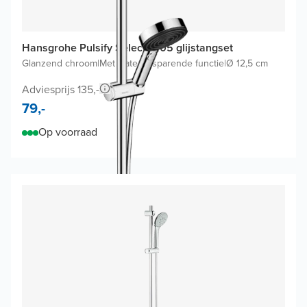
Hansgrohe Pulsify Select S105 glijstangset
Glanzend chroom
|
Met waterbesparende functie
|
Ø 12,5 cm
Adviesprijs 135,-
79,-
Op voorraad