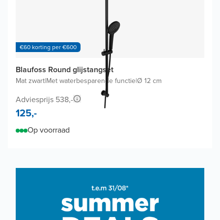
€60 korting per €600
Blaufoss Round glijstangset
Mat zwart
|
Met waterbesparende functie
|
Ø 12 cm
Adviesprijs 538,-
125,-
Op voorraad