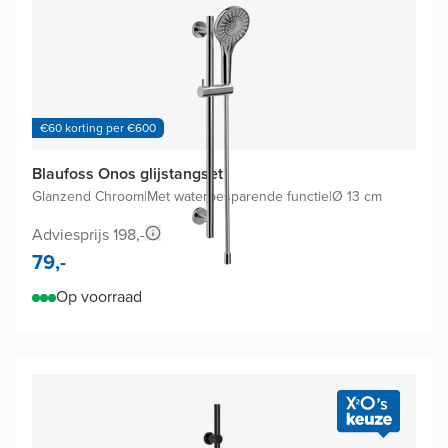
€60 korting per €600
Blaufoss Onos glijstangset
Glanzend Chroom
|
Met waterbesparende functie
|
Ø 13 cm
Adviesprijs 198,-
79,-
Op voorraad