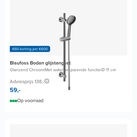
€60 korting per €600
Blaufoss Bodan glijstangset
Glanzend Chroom
|
Met waterbesparende functie
|
Ø 11 cm
Adviesprijs 138,-
59,-
Op voorraad