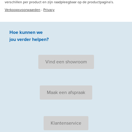
verschillen per product en zijn raadpleegbaar op de productpagina’s.
Verkoopsvoorwaarden
-
Privacy
Hoe kunnen we
jou
verder
helpen
?
Vind een showroom
Maak een afspraak
Klantenservice