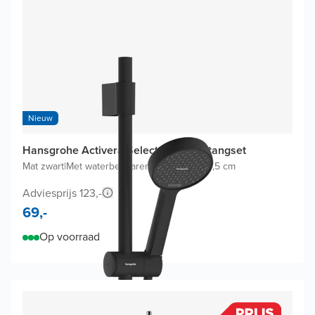
Nieuw
Hansgrohe Activera Select S 95 glijstangset
Mat zwart
|
Met waterbesparende functie
|
Ø 9,5 cm
Adviesprijs 123,-
69,-
Op voorraad