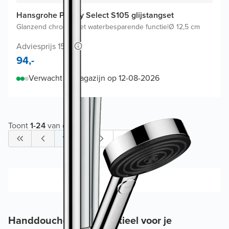
Hansgrohe Pulsify Select S105 glijstangset
Glanzend chroom
|
Met waterbesparende functie
|
Ø 12,5 cm
Adviesprijs 156,-
94,-
Verwacht in magazijn op 12-08-2026
Toont
1
-
24
van de
38
1
2
Handdouche set: Essentieel voor je