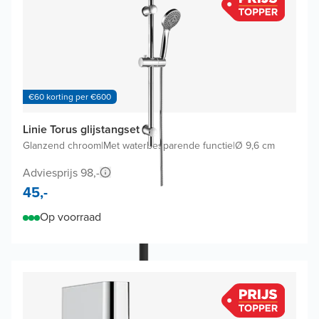
€60 korting per €600
Linie Torus glijstangset
Glanzend chroom
|
Met waterbesparende functie
|
Ø 9,6 cm
Adviesprijs 98,-
45,-
Op voorraad