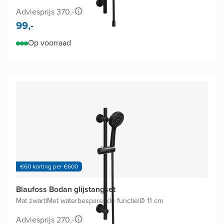
Adviesprijs 370,-
99,-
Op voorraad
€60 korting per €600
Blaufoss Bodan glijstangset
Mat zwart
|
Met waterbesparende functie
|
Ø 11 cm
Adviesprijs 270,-