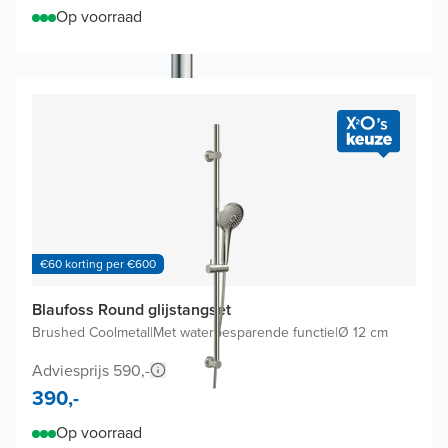
Op voorraad
€60 korting per €600
Blaufoss Round glijstangset
Brushed Coolmetal
|
Met waterbesparende functie
|
Ø 12 cm
Adviesprijs 590,-
390,-
Op voorraad