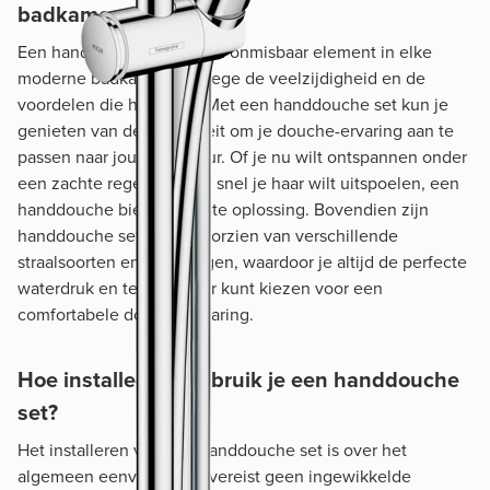
badkamer
Een handdouche set is een onmisbaar element in elke
moderne badkamer vanwege de veelzijdigheid en de
voordelen die het biedt. Met een handdouche set kun je
genieten van de flexibiliteit om je douche-ervaring aan te
passen naar jouw voorkeur. Of je nu wilt ontspannen onder
een zachte regenstraal of snel je haar wilt uitspoelen, een
handdouche biedt de juiste oplossing. Bovendien zijn
handdouche sets vaak voorzien van verschillende
straalsoorten en instellingen, waardoor je altijd de perfecte
waterdruk en temperatuur kunt kiezen voor een
comfortabele douche-ervaring.
Hoe installeer of gebruik je een handdouche
set?
Het installeren van een handdouche set is over het
algemeen eenvoudig en vereist geen ingewikkelde