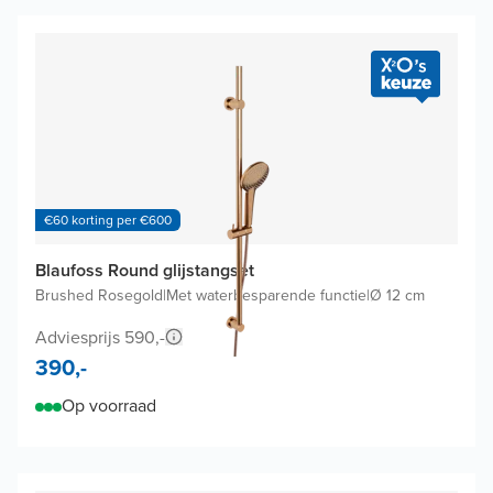
€60 korting per €600
Blaufoss Round glijstangset
Brushed Rosegold
|
Met waterbesparende functie
|
Ø 12 cm
Adviesprijs 590,-
390,-
Op voorraad