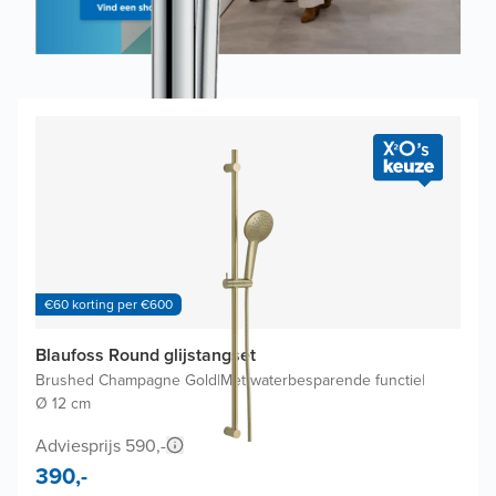
€60 korting per €600
Blaufoss Round glijstangset
Brushed Champagne Gold
|
Met waterbesparende functie
|
Ø 12 cm
Adviesprijs 590,-
390,-