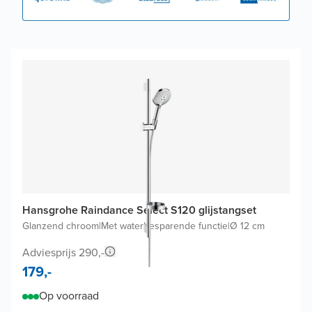
Hansgrohe Raindance Select S120 glijstangset
Glanzend chroom
|
Met waterbesparende functie
|
Ø 12 cm
Adviesprijs 290,-
179,-
Op voorraad