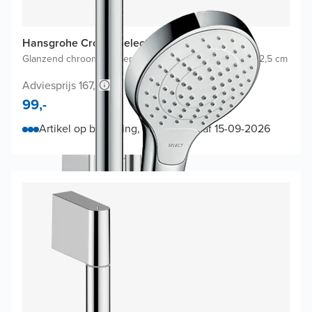
Hansgrohe Croma Select S glijstangset
Glanzend chroom
|
Zonder waterbesparende functie
|
Ø 12,5 cm
Adviesprijs 167,-
99,-
Artikel op bestelling, levering vanaf 15-09-2026