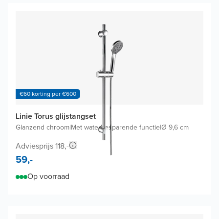
€60 korting per €600
Linie Torus glijstangset
Glanzend chroom
|
Met waterbesparende functie
|
Ø 9,6 cm
Adviesprijs 118,-
59,-
Op voorraad