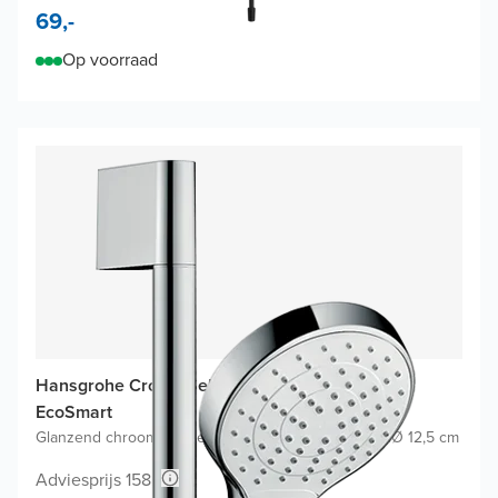
69,-
Op voorraad
Hansgrohe Croma Select S glijstangset Vario
EcoSmart
Glanzend chroom
|
Zonder waterbesparende functie
|
Ø 12,5 cm
Adviesprijs 158,-