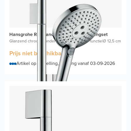
Hansgrohe Raindance Select S120 glijstangset
Glanzend chroom
|
Zonder waterbesparende functie
|
Ø 12,5 cm
Prijs niet beschikbaar
Artikel op bestelling, levering vanaf 03-09-2026