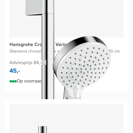
Hansgrohe Crometta Vario glijstangset
Glanzend chroom
|
Zonder waterbesparende functie
|
Ø 10 cm
Adviesprijs 84,-
45,-
Op voorraad