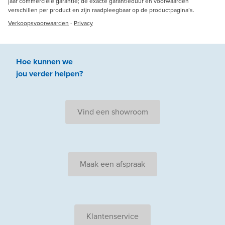
jaar commerciële garantie; de exacte garantieduur en voorwaarden
verschillen per product en zijn raadpleegbaar op de productpagina’s.
Verkoopsvoorwaarden
-
Privacy
Hoe kunnen we
jou
verder
helpen
?
Vind een showroom
Maak een afspraak
Klantenservice