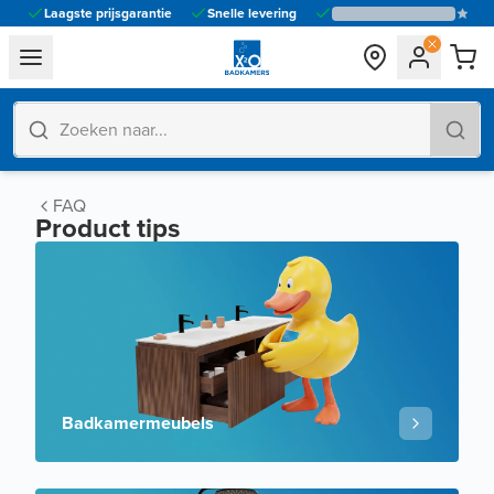
Laagste prijsgarantie
Snelle levering
general.navigation.toggle_menu.label
FAQ
Product tips
Badkamermeubels