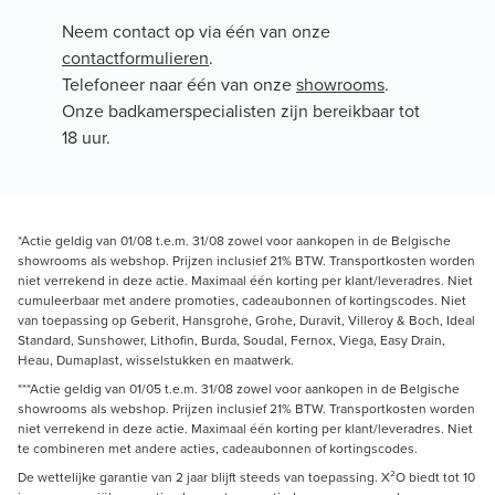
Neem contact op via één van onze
contactformulieren
.
Telefoneer naar één van onze
showrooms
.
Onze badkamerspecialisten zijn bereikbaar tot
18 uur.
*Actie geldig van 01/08 t.e.m. 31/08 zowel voor aankopen in de Belgische
showrooms als webshop. Prijzen inclusief 21% BTW. Transportkosten worden
niet verrekend in deze actie. Maximaal één korting per klant/leveradres. Niet
cumuleerbaar met andere promoties, cadeaubonnen of kortingscodes. Niet
van toepassing op Geberit, Hansgrohe, Grohe, Duravit, Villeroy & Boch, Ideal
Standard, Sunshower, Lithofin, Burda, Soudal, Fernox, Viega, Easy Drain,
Heau, Dumaplast, wisselstukken en maatwerk.
***Actie geldig van 01/05 t.e.m. 31/08 zowel voor aankopen in de Belgische
showrooms als webshop. Prijzen inclusief 21% BTW. Transportkosten worden
niet verrekend in deze actie. Maximaal één korting per klant/leveradres. Niet
te combineren met andere acties, cadeaubonnen of kortingscodes.
De wettelijke garantie van 2 jaar blijft steeds van toepassing. X²O biedt tot 10