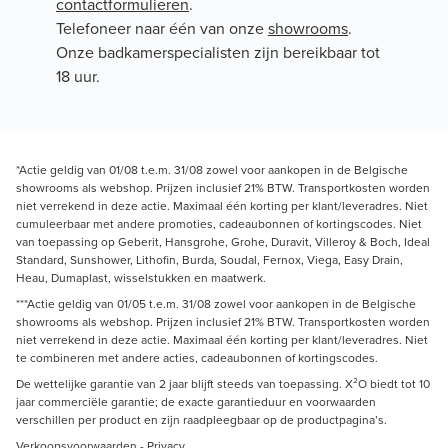
contactformulieren
.
Telefoneer naar één van onze
showrooms
.
Onze badkamerspecialisten zijn bereikbaar tot
18 uur.
*Actie geldig van 01/08 t.e.m. 31/08 zowel voor aankopen in de Belgische
showrooms als webshop. Prijzen inclusief 21% BTW. Transportkosten worden
niet verrekend in deze actie. Maximaal één korting per klant/leveradres. Niet
cumuleerbaar met andere promoties, cadeaubonnen of kortingscodes. Niet
van toepassing op Geberit, Hansgrohe, Grohe, Duravit, Villeroy & Boch, Ideal
Standard, Sunshower, Lithofin, Burda, Soudal, Fernox, Viega, Easy Drain,
Heau, Dumaplast, wisselstukken en maatwerk.
***Actie geldig van 01/05 t.e.m. 31/08 zowel voor aankopen in de Belgische
showrooms als webshop. Prijzen inclusief 21% BTW. Transportkosten worden
niet verrekend in deze actie. Maximaal één korting per klant/leveradres. Niet
te combineren met andere acties, cadeaubonnen of kortingscodes.
De wettelijke garantie van 2 jaar blijft steeds van toepassing. X²O biedt tot 10
jaar commerciële garantie; de exacte garantieduur en voorwaarden
verschillen per product en zijn raadpleegbaar op de productpagina’s.
Verkoopsvoorwaarden
-
Privacy