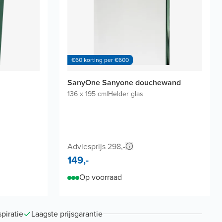
€60 korting per €600
SanyOne Sanyone douchewand
136 x 195 cm
|
Helder glas
Adviesprijs 298,-
149,-
Op voorraad
piratie
Laagste prijsgarantie