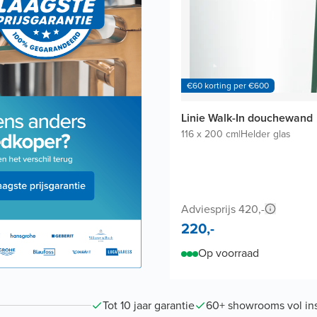
€60 korting per €600
Linie Walk-In douchewand
116 x 200 cm
|
Helder glas
Adviesprijs 420,-
220,-
Op voorraad
Tot 10 jaar garantie
60+ showrooms vol ins