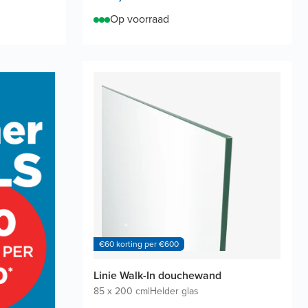
Op voorraad
€60 korting per €600
Linie Walk-In douchewand
85 x 200 cm
|
Helder glas