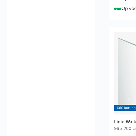
Op voo
€60 korting
Linie Wal
96 x 200 c