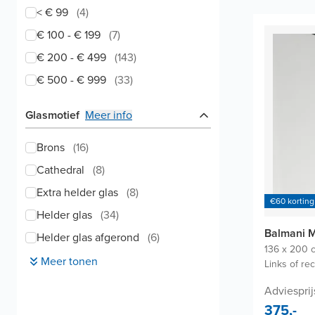
< € 99
(
4
)
€ 100 - € 199
(
7
)
€ 200 - € 499
(
143
)
€ 500 - € 999
(
33
)
Glasmotief
Meer info
Brons
(
16
)
Cathedral
(
8
)
Extra helder glas
(
8
)
€60 korting
Helder glas
(
34
)
Balmani 
Helder glas afgerond
(
6
)
136 x 200 
Meer tonen
Links of re
Adviesprij
375,-