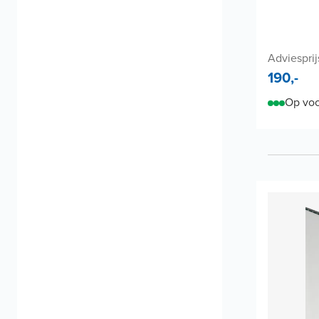
Adviesprij
190,-
Op voo