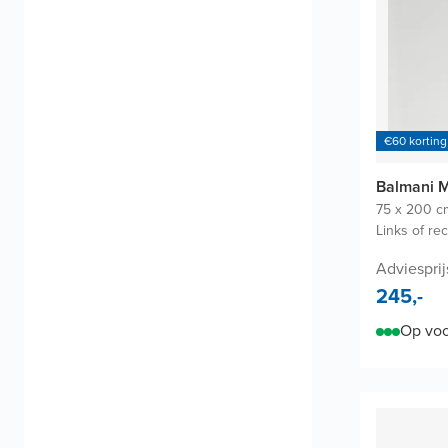
€60 korting
Balmani 
75 x 200 c
Links of re
Adviesprij
245,-
Op voo