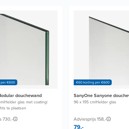
 per €600
€60 korting per €600
Modular douchewand
SanyOne Sanyone douch
cm
|
Helder glas met coating
|
96 x 195 cm
|
Helder glas
chts te plaatsen
s 730,-
Adviesprijs 158,-
79,-