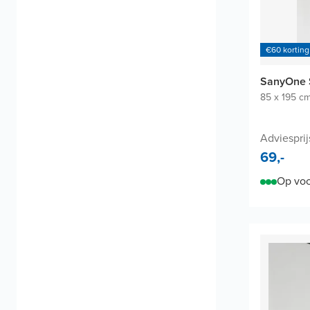
€60 korting
SanyOne 
85 x 195 c
Adviesprij
69,-
Op voo