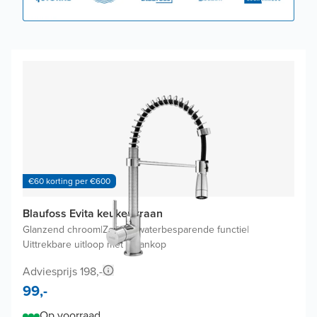
€60 korting per €600
Blaufoss Evita keukenkraan
Glanzend chroom
|
Zonder waterbesparende functie
|
Uittrekbare uitloop met kraankop
Adviesprijs 198,-
99,-
Op voorraad