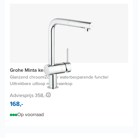
Grohe Minta keukenkraan
Glanzend chroom
|
Zonder waterbesparende functie
|
Uittrekbare uitloop met kraankop
Adviesprijs 358,-
168,-
Op voorraad