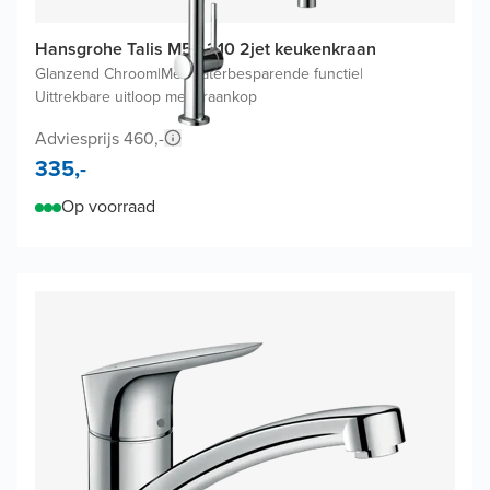
Hansgrohe Talis M54 210 2jet keukenkraan
Glanzend Chroom
|
Met waterbesparende functie
|
Uittrekbare uitloop met kraankop
Adviesprijs 460,-
335,-
Op voorraad