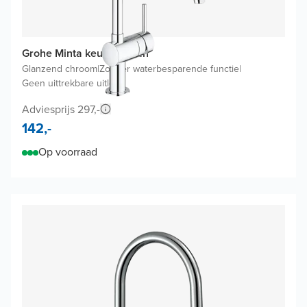
Grohe Minta keukenkraan
Glanzend chroom
|
Zonder waterbesparende functie
|
Geen uittrekbare uitloop
Adviesprijs 297,-
142,-
Op voorraad