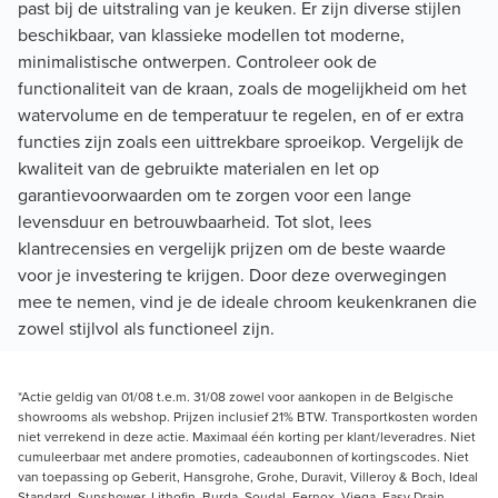
past bij de uitstraling van je keuken. Er zijn diverse stijlen
beschikbaar, van klassieke modellen tot moderne,
minimalistische ontwerpen. Controleer ook de
functionaliteit van de kraan, zoals de mogelijkheid om het
watervolume en de temperatuur te regelen, en of er extra
functies zijn zoals een uittrekbare sproeikop. Vergelijk de
kwaliteit van de gebruikte materialen en let op
garantievoorwaarden om te zorgen voor een lange
levensduur en betrouwbaarheid. Tot slot, lees
klantrecensies en vergelijk prijzen om de beste waarde
voor je investering te krijgen. Door deze overwegingen
mee te nemen, vind je de ideale chroom keukenkranen die
zowel stijlvol als functioneel zijn.
*Actie geldig van 01/08 t.e.m. 31/08 zowel voor aankopen in de Belgische
showrooms als webshop. Prijzen inclusief 21% BTW. Transportkosten worden
niet verrekend in deze actie. Maximaal één korting per klant/leveradres. Niet
cumuleerbaar met andere promoties, cadeaubonnen of kortingscodes. Niet
van toepassing op Geberit, Hansgrohe, Grohe, Duravit, Villeroy & Boch, Ideal
Standard, Sunshower, Lithofin, Burda, Soudal, Fernox, Viega, Easy Drain,