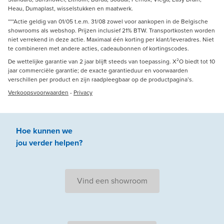
Heau, Dumaplast, wisselstukken en maatwerk.
***Actie geldig van 01/05 t.e.m. 31/08 zowel voor aankopen in de Belgische
showrooms als webshop. Prijzen inclusief 21% BTW. Transportkosten worden
niet verrekend in deze actie. Maximaal één korting per klant/leveradres. Niet
te combineren met andere acties, cadeaubonnen of kortingscodes.
De wettelijke garantie van 2 jaar blijft steeds van toepassing. X²O biedt tot 10
jaar commerciële garantie; de exacte garantieduur en voorwaarden
verschillen per product en zijn raadpleegbaar op de productpagina’s.
Verkoopsvoorwaarden
-
Privacy
Hoe kunnen we
jou
verder
helpen
?
Vind een showroom