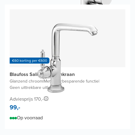
€60 korting per €600
Blaufoss Salinas keukenkraan
Glanzend chroom
|
Met waterbesparende functie
|
Geen uittrekbare uitloop
Adviesprijs 170,-
99,-
Op voorraad