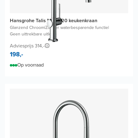
Hansgrohe Talis M54 220 keukenkraan
Glanzend Chroom
|
Zonder waterbesparende functie
|
Geen uittrekbare uitloop
Adviesprijs 314,-
198,-
Op voorraad