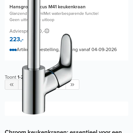
Hansgrohe Focus M41 keukenkraan
Glanzend Chroom
|
Met waterbesparende functie
|
Geen uittrekbare uitloop
Adviesprijs 290,-
223,-
Artikel op bestelling, levering vanaf 04-09-2026
Toont
1
-
24
van de
38
1
2
Chroom keukenkranen: essentieel voor een