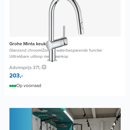
Grohe Minta keukenkraan
Glanzend chroom
|
Zonder waterbesparende functie
|
Uittrekbare uitloop met kraankop
Adviesprijs 371,-
203,-
Op voorraad