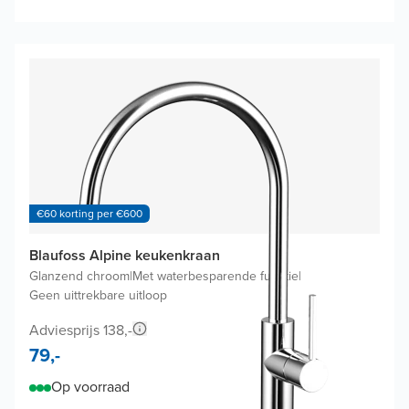
€60 korting per €600
Blaufoss Alpine keukenkraan
Glanzend chroom
|
Met waterbesparende functie
|
Geen uittrekbare uitloop
Adviesprijs 138,-
79,-
Op voorraad