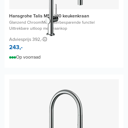
Hansgrohe Talis M54 210 keukenkraan
Glanzend Chroom
|
Met waterbesparende functie
|
Uittrekbare uitloop met kraankop
Adviesprijs 392,-
243,-
Op voorraad