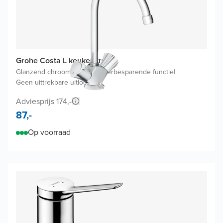
Grohe Costa L keukenkraan
Glanzend chroom
|
Zonder waterbesparende functie
|
Geen uittrekbare uitloop
Adviesprijs 174,-
87,-
Op voorraad