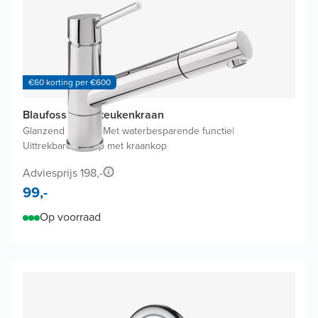
€60 korting per €600
Blaufoss Belia keukenkraan
Glanzend chroom
|
Met waterbesparende functie
|
Uittrekbare uitloop met kraankop
Adviesprijs 198,-
99,-
Op voorraad