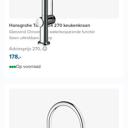
Hansgrohe Talis M54 270 keukenkraan
Glanzend Chroom
|
Met waterbesparende functie
|
Geen uittrekbare uitloop
Adviesprijs 270,-
178,-
Op voorraad