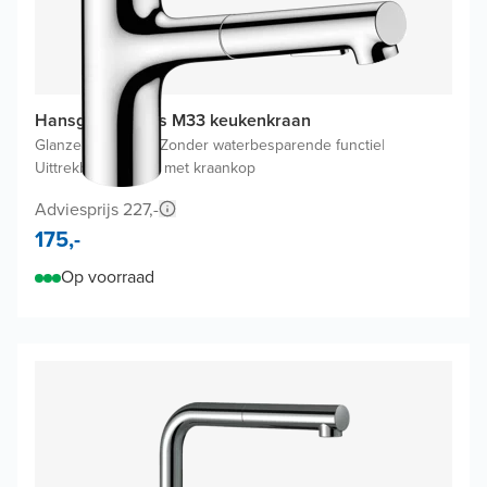
Hansgrohe Zesis M33 keukenkraan
Glanzend Chroom
|
Zonder waterbesparende functie
|
Uittrekbare uitloop met kraankop
Adviesprijs 227,-
175,-
Op voorraad