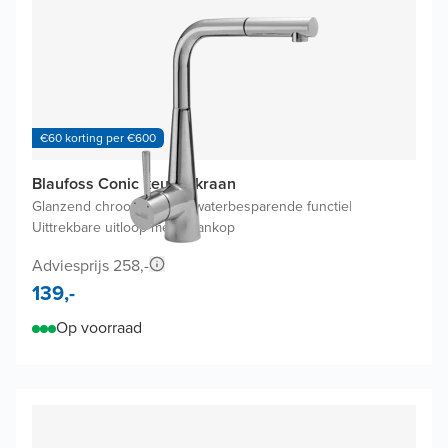
€60 korting per €600
Blaufoss Conic keukenkraan
Glanzend chroom
|
Zonder waterbesparende functie
|
Uittrekbare uitloop met kraankop
Adviesprijs 258,-
139,-
Op voorraad