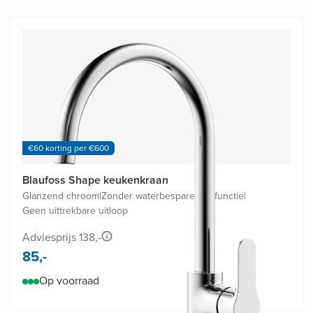
€60 korting per €600
Blaufoss Shape keukenkraan
Glanzend chroom
|
Zonder waterbesparende functie
|
Geen uittrekbare uitloop
Adviesprijs 138,-
85,-
Op voorraad