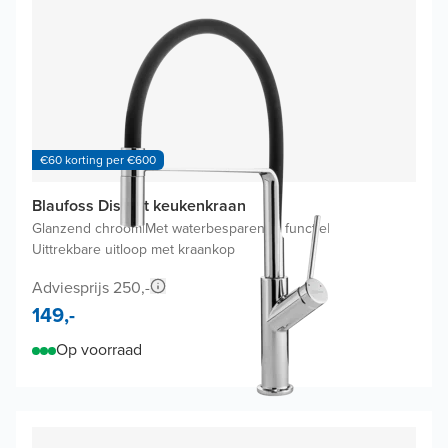
€60 korting per €600
Blaufoss District keukenkraan
Glanzend chroom
|
Met waterbesparende functie
|
Uittrekbare uitloop met kraankop
Adviesprijs 250,-
149,-
Op voorraad