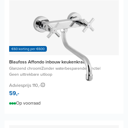
€60 korting per €600
Blaufoss Affondo inbouw keukenkraan
Glanzend chroom
|
Zonder waterbesparende functie
|
Geen uittrekbare uitloop
Adviesprijs 110,-
59,-
Op voorraad