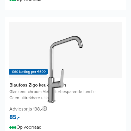
€60 korting per €600
Blaufoss Zigo keukenkraan
Glanzend chroom
|
Met waterbesparende functie
|
Geen uittrekbare uitloop
Adviesprijs 138,-
85,-
Op voorraad