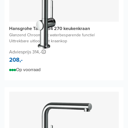
Hansgrohe Talis M54 270 keukenkraan
Glanzend Chroom
|
Met waterbesparende functie
|
Uittrekbare uitloop met kraankop
Adviesprijs 314,-
208,-
Op voorraad