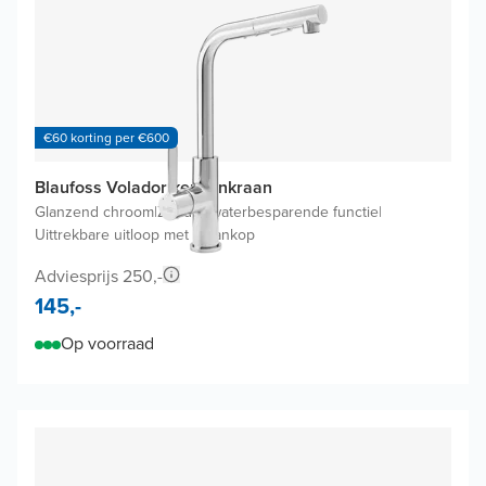
€60 korting per €600
Blaufoss Volador keukenkraan
Glanzend chroom
|
Zonder waterbesparende functie
|
Uittrekbare uitloop met kraankop
Adviesprijs 250,-
145,-
Op voorraad