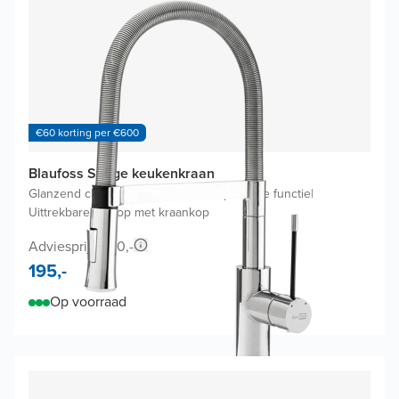
€60 korting per €600
Blaufoss Stidge keukenkraan
Glanzend chroom
|
Zonder waterbesparende functie
|
Uittrekbare uitloop met kraankop
Adviesprijs 330,-
195,-
Op voorraad