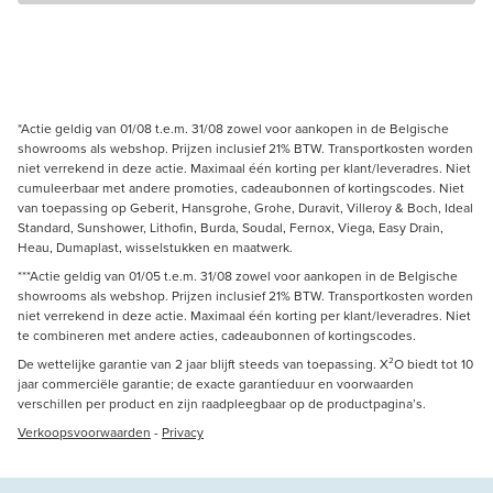
*Actie geldig van 01/08 t.e.m. 31/08 zowel voor aankopen in de Belgische
showrooms als webshop. Prijzen inclusief 21% BTW. Transportkosten worden
niet verrekend in deze actie. Maximaal één korting per klant/leveradres. Niet
cumuleerbaar met andere promoties, cadeaubonnen of kortingscodes. Niet
van toepassing op Geberit, Hansgrohe, Grohe, Duravit, Villeroy & Boch, Ideal
Standard, Sunshower, Lithofin, Burda, Soudal, Fernox, Viega, Easy Drain,
Heau, Dumaplast, wisselstukken en maatwerk.
***Actie geldig van 01/05 t.e.m. 31/08 zowel voor aankopen in de Belgische
showrooms als webshop. Prijzen inclusief 21% BTW. Transportkosten worden
niet verrekend in deze actie. Maximaal één korting per klant/leveradres. Niet
te combineren met andere acties, cadeaubonnen of kortingscodes.
De wettelijke garantie van 2 jaar blijft steeds van toepassing. X²O biedt tot 10
jaar commerciële garantie; de exacte garantieduur en voorwaarden
verschillen per product en zijn raadpleegbaar op de productpagina’s.
Verkoopsvoorwaarden
-
Privacy