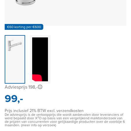
€60 korting per €600
Adviesprijs 198,-
99,-
Prijs inclusief 21% BTW excl. verzendkosten
De adviesprijs is de verkoopprijs die wordt aanbevolen door leveranciers of
werd bepaald door X²O op basis van een vergelijkend marktonderzoek van
de prijzen van concurrenten voor gelijkaardige producten over de voorbije 6
maanden. (meer info op verzoek)