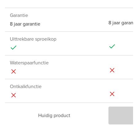
Garantie
8 jaar garanti
8 jaar garantie
Uittrekbare sproeikop
Waterspaarfunctie
Ontkalkfunctie
Huidig product
P