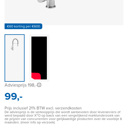
€60 korting per €600
Adviesprijs 198,-
99,-
Prijs inclusief 21% BTW excl. verzendkosten
De adviesprijs is de verkoopprijs die wordt aanbevolen door leveranciers of
werd bepaald door X²O op basis van een vergelijkend marktonderzoek van
de prijzen van concurrenten voor gelijkaardige producten over de voorbije 6
maanden. (meer info op verzoek)