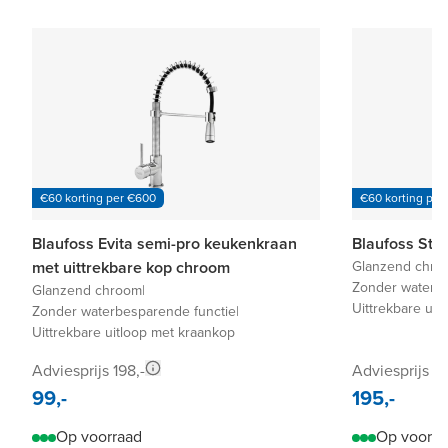
€60 korting per €600
€60 korting per
Blaufoss Evita semi-pro keukenkraan
Blaufoss Sti
met uittrekbare kop chroom
Glanzend chro
Zonder waterbe
Glanzend chroom
|
Uittrekbare uit
Zonder waterbesparende functie
|
Uittrekbare uitloop met kraankop
Adviesprijs 198,-
Adviesprijs 3
99,-
195,-
Op voorraad
Op voorra