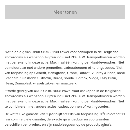
Meer tonen
*Actie geldig van 01/08 t.e.m. 31/08 zowel voor aankopen in de Belgische
showrooms als webshop. Prijzen inclusief 21% BTW. Transportkosten worden
niet verrekend in deze actie. Maximaal één korting per klant/leveradres. Niet
cumuleerbaar met andere promoties, cadeaubonnen of kortingscodes. Niet
van toepassing op Geberit, Hansgrohe, Grohe, Duravit, Villeroy & Boch, Ideal
Standard, Sunshower, Lithofin, Burda, Soudal, Fernox, Viega, Easy Drain,
Heau, Dumaplast, wisselstukken en maatwerk.
***Actie geldig van 01/05 t.e.m. 31/08 zowel voor aankopen in de Belgische
showrooms als webshop. Prijzen inclusief 21% BTW. Transportkosten worden
niet verrekend in deze actie. Maximaal één korting per klant/leveradres. Niet
te combineren met andere acties, cadeaubonnen of kortingscodes.
De wettelijke garantie van 2 jaar blijft steeds van toepassing. X²O biedt tot 10
jaar commerciële garantie; de exacte garantieduur en voorwaarden
verschillen per product en zijn raadpleegbaar op de productpagina’s.