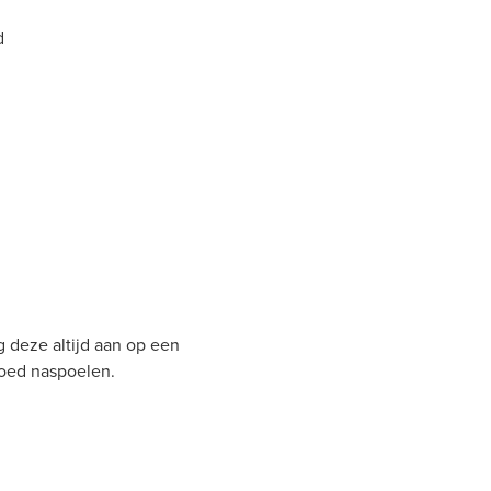
d
g deze altijd aan op een
goed naspoelen.