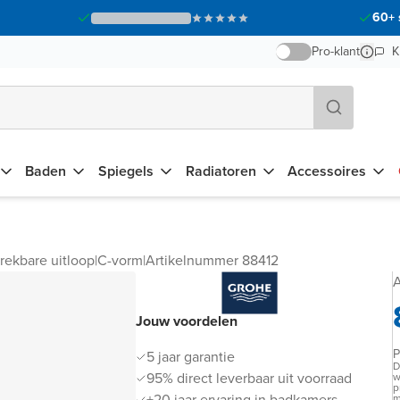
60+ 
Pro-klant
K
Baden
Spiegels
Radiatoren
Accessoires
rekbare uitloop
|
C-vorm
|
Artikelnummer 88412
A
Jouw voordelen
P
5 jaar garantie
D
95% direct leverbaar uit voorraad
w
p
+20 jaar ervaring in badkamers
m