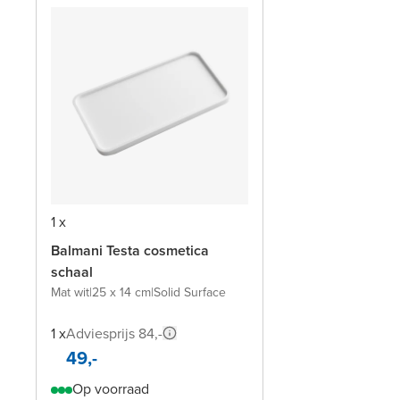
1 x
Balmani Testa cosmetica
schaal
Mat wit
|
25 x 14 cm
|
Solid Surface
1 x
Adviesprijs 84,-
49,-
Op voorraad