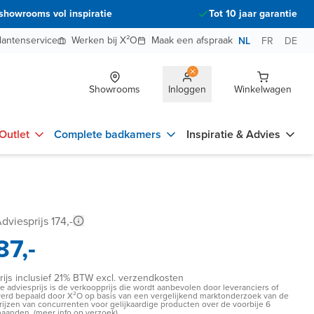
showrooms vol inspiratie
Tot 10 jaar garantie
lantenservice
Werken bij X²O
Maak een afspraak
NL
FR
DE
Showrooms
Inloggen
Winkelwagen
Outlet
Complete badkamers
Inspiratie & Advies
dviesprijs 174,-
87,-
rijs inclusief 21% BTW excl. verzendkosten
e adviesprijs is de verkoopprijs die wordt aanbevolen door leveranciers of
erd bepaald door X²O op basis van een vergelijkend marktonderzoek van de
rijzen van concurrenten voor gelijkaardige producten over de voorbije 6
aanden. (meer info op verzoek)