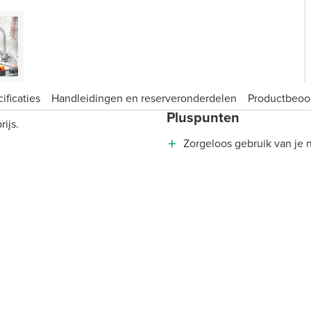
ificaties
Handleidingen en reserveronderdelen
Product­beoo
Pluspunten
ijs.
Zorgeloos gebruik van je 