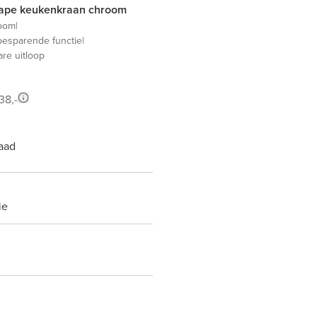
Blaufoss Shape keukenkraan chroom
oom
|
besparende functie
|
are uitloop
38,-
aad
ie