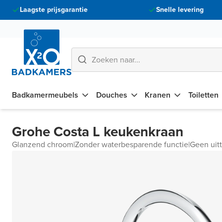
Laagste prijsgarantie
Snelle levering
Badkamermeubels
Douches
Kranen
Toiletten
Grohe Costa L keukenkraan
Glanzend chroom
|
Zonder waterbesparende functie
|
Geen uitt