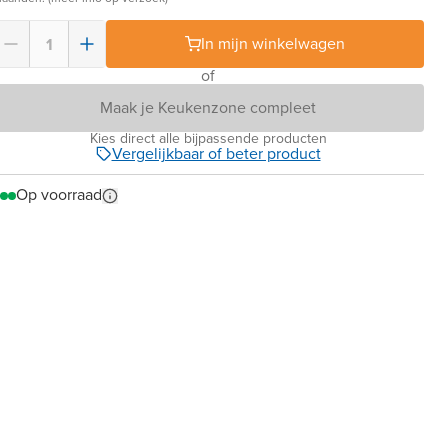
In mijn winkelwagen
of
Maak je Keukenzone compleet
Kies direct alle bijpassende producten
Vergelijkbaar of beter product
Op voorraad