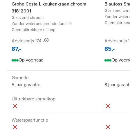
Grohe Costa L keukenkraan chroom
31812001
Glanzend chr
Zonder water
Glanzend chroom
|
Geen uittrekb
Zonder waterbesparende functie
|
Geen uittrekbare uitloop
Adviesprijs 174,-
Adviesprijs 1
87,-
85,-
Op voorraad
Op voorr
Garantie
5 jaar garantie
8 jaar garant
Uittrekbare sproeikop
Waterspaarfunctie