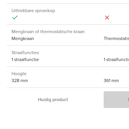
Uittrekbare sproeikop
Mengkraan of thermostatische kraan
Mengkraan
Thermostati
Straalfuncties
1 straalfunctie
1 straalfunct
Hoogte
328 mm
361 mm
Huidig product