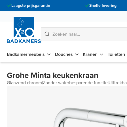
Laagste prijsgarantie
Snelle levering
Badkamermeubels
Douches
Kranen
Toiletten
Grohe Minta keukenkraan
Glanzend chroom
|
Zonder waterbesparende functie
|
Uittrekba