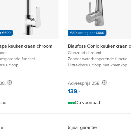
er €600
€60 korting per €600
Blaufoss Shape keukenkraan chroom
Blaufoss Conic keukenkraan 
oom
|
Glanzend chroom
|
besparende functie
|
Zonder waterbesparende functie
|
are uitloop
Uittrekbare uitloop met kraankop
38,-
Adviesprijs 258,-
139,-
aad
Op voorraad
ie
8 jaar garantie