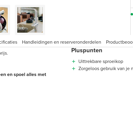
ificaties
Handleidingen en reserveronderdelen
Product­beoo
Pluspunten
ijs.
Uittrekbare sproeikop
Zorgeloos gebruik van je 
een en spoel alles met