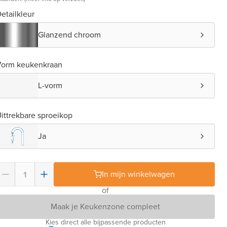
etailkleur
Glanzend chroom
Vorm keukenkraan
L-vorm
ittrekbare sproeikop
Ja
In mijn winkelwagen
of
Maak je Keukenzone compleet
Kies direct alle bijpassende producten