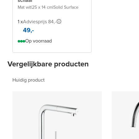
schaal
Mat wit
|
25 x 14 cm
|
Solid Surface
1 x
Adviesprijs 84,-
49,-
Op voorraad
Vergelijkbare producten
Huidig product