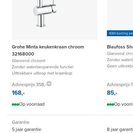
€60 korting p
Grohe Minta keukenkraan chroom
32168000
Glanzend chr
Zonder water
Glanzend chroom
|
Geen uittrekb
Zonder waterbesparende functie
|
Uittrekbare uitloop met kraankop
Adviesprijs 358,-
Adviesprijs 1
168,-
85,-
Op voorraad
Op voorr
Garantie
5 jaar garantie
8 jaar garant