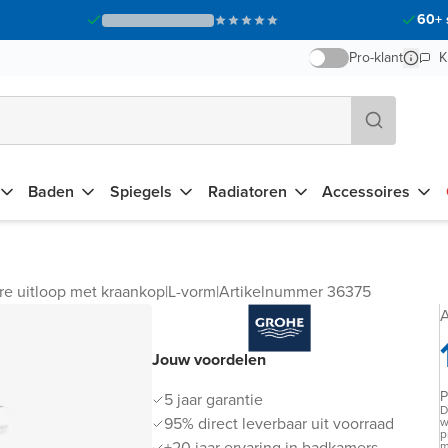
60+ 
Pro-klant
K
Baden
Spiegels
Radiatoren
Accessoires
re uitloop met kraankop
|
L-vorm
|
Artikelnummer 36375
A
Jouw voordelen
P
5 jaar garantie
D
95% direct leverbaar uit voorraad
w
p
+20 jaar ervaring in badkamers
m