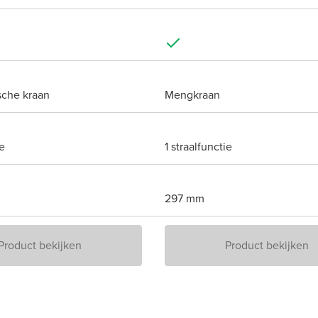
sche kraan
Mengkraan
ie
1 straalfunctie
297 mm
Product bekijken
Product bekijken