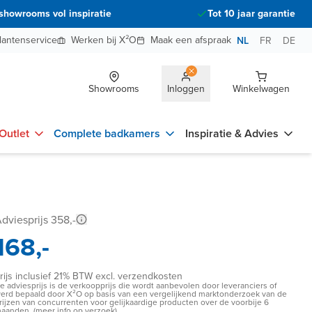
showrooms vol inspiratie
Tot 10 jaar garantie
lantenservice
Werken bij X²O
Maak een afspraak
NL
FR
DE
Showrooms
Inloggen
Winkelwagen
Outlet
Complete badkamers
Inspiratie & Advies
dviesprijs 358,-
168,-
rijs inclusief 21% BTW excl. verzendkosten
e adviesprijs is de verkoopprijs die wordt aanbevolen door leveranciers of
erd bepaald door X²O op basis van een vergelijkend marktonderzoek van de
rijzen van concurrenten voor gelijkaardige producten over de voorbije 6
aanden. (meer info op verzoek)