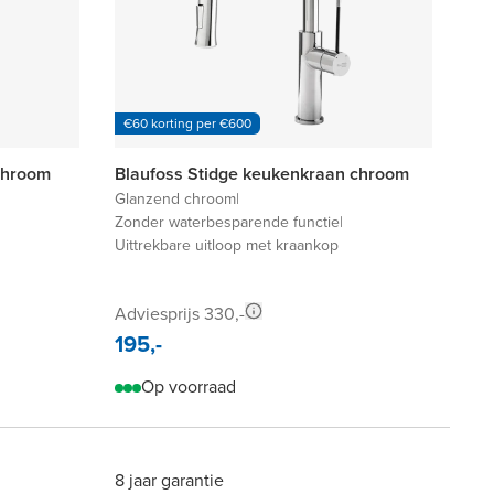
€60 korting per €600
chroom
Blaufoss Stidge keukenkraan chroom
Glanzend chroom
|
Zonder waterbesparende functie
|
Uittrekbare uitloop met kraankop
Adviesprijs 330,-
195,-
Op voorraad
8 jaar garantie