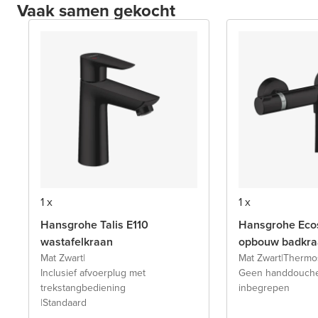
Vaak samen gekocht
1 x
1 x
Hansgrohe Talis E110
Hansgrohe Ecos
wastafelkraan
opbouw badkra
Mat Zwart
|
Mat Zwart
|
Thermos
Inclusief afvoerplug met
Geen handdouche
trekstangbediening
inbegrepen
|
Standaard