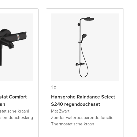
1 x
tat Comfort
Hansgrohe Raindance Select
an
S240 regendoucheset
tatische kraan
|
Mat Zwart
|
 en doucheslang
Zonder waterbesparende functie
|
Thermostatische kraan