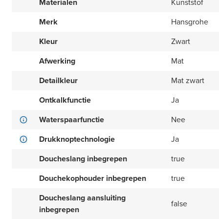
Materialen
Kunststof
Merk
Hansgrohe
Kleur
Zwart
Afwerking
Mat
Detailkleur
Mat zwart
Ontkalkfunctie
Ja
Waterspaarfunctie
Nee
Drukknoptechnologie
Ja
Doucheslang inbegrepen
true
Douchekophouder inbegrepen
true
Doucheslang aansluiting
false
inbegrepen