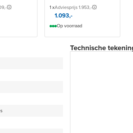
09,-
1 x
Adviesprijs 1.953,-
1.093,-
Op voorraad
Technische tekenin
es