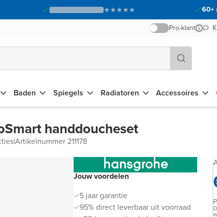
60+ 
Pro-klant
K
Baden
Spiegels
Radiatoren
Accessoires
coSmart handdoucheset
cties
|
Artikelnummer 211178
A
Jouw voordelen
5 jaar garantie
P
95% direct leverbaar uit voorraad
D
w