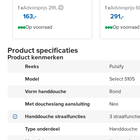
1 x
Adviesprijs 291,-
1 x
Adviesprijs 6
163,-
291,-
Op voorraad
Op voorraad
Product specificaties
Product kenmerken
Reeks
Pulsify
Model
Select S105
Vorm handdouche
Rond
Met doucheslang aansluiting
Nee
Handdouche straalfuncties
3 straalfuncti
Type onderdeel
Handdouche