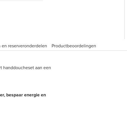
 en reserveronderdelen
Product­beoordelingen
mart handdoucheset aan een
er, bespaar energie en