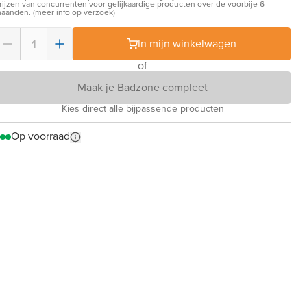
rijzen van concurrenten voor gelijkaardige producten over de voorbije 6
aanden. (meer info op verzoek)
In mijn winkelwagen
of
Maak je Badzone compleet
Kies direct alle bijpassende producten
Op voorraad
Vergelijkbare
opstelling
Toont een
soortgelijk model
uit dezelfde reeks