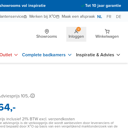
showrooms vol inspiratie
Tot 10 jaar garantie
lantenservice
Werken bij X²O
Maak een afspraak
NL
FR
DE
Showrooms
Inloggen
Winkelwagen
Outlet
Complete badkamers
Inspiratie & Advies
dviesprijs 105,-
64,-
rijs inclusief 21% BTW excl. verzendkosten
e adviesprijs is de verkoopprijs die wordt aanbevolen door leveranciers of
erd bepaald door X²O op basis van een vergelijkend marktonderzoek van de