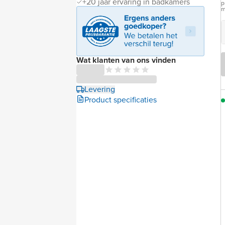
+20 jaar ervaring in badkamers
p
m
Wat klanten van ons vinden
Levering
Product specificaties
Vergelijkbare
opstelling
Toont een
soortgelijk model
uit dezelfde reeks