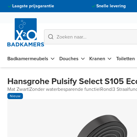
Laagste prijsgarantie
Snelle levering
Badkamermeubels
Douches
Kranen
Toiletten
Hansgrohe Pulsify Select S105 E
Mat Zwart
|
Zonder waterbesparende functie
|
Rond
|
3 Straalfun
Nieuw