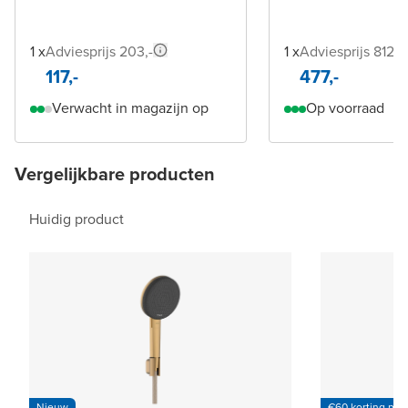
1 x
Adviesprijs 203,-
1 x
Adviesprijs 812,-
117,-
477,-
Verwacht in magazijn op
Op voorraad
Vergelijkbare producten
Huidig product
Nieuw
€60 korting per