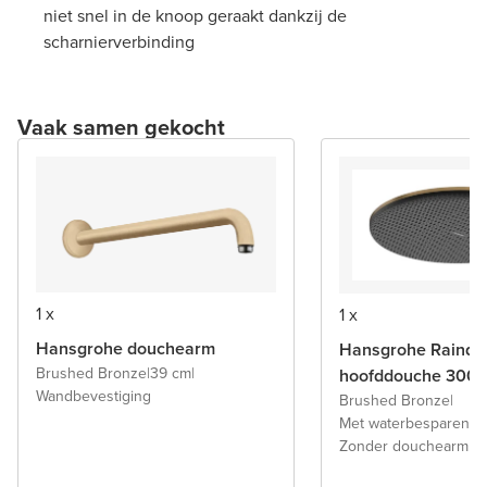
niet snel in de knoop geraakt dankzij de
scharnierverbinding
Vaak samen gekocht
1 x
1 x
Hansgrohe douchearm
Hansgrohe Raindan
Brushed Bronze
|
39 cm
|
hoofddouche 300
Wandbevestiging
Brushed Bronze
|
Met waterbesparende 
Zonder douchearm