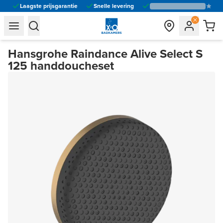
Laagste prijsgarantie
Snelle levering
general.navigation.toggle_menu.label
general.navigation.toggle_menu.label
Hansgrohe Raindance Alive Select S
125 handdoucheset