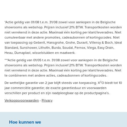
*Actie geldig van 01/08 t.e.m. 31/08 zowel voor aankopen in de Belgische
showrooms als webshop. Prijzen inclusief 21% BTW. Transportkosten worden
niet verrekend in deze actie. Maximaal één korting per klant/leveradres. Niet
cumuleerbaar met andere promoties, cadeaubonnen of kortingscodes. Niet
van toepassing op Geberit, Hansgrohe, Grohe, Duravit, Villeroy & Boch, Ideal
Standard, Sunshower, Lithofin, Burda, Soudal, Fernox, Viega, Easy Drain,
Heau, Dumaplast, wisselstukken en maatwerk.
***Actie geldig van 01/05 t.e.m. 31/08 zowel voor aankopen in de Belgische
showrooms als webshop. Prijzen inclusief 21% BTW. Transportkosten worden
niet verrekend in deze actie. Maximaal één korting per klant/leveradres. Niet
te combineren met andere acties, cadeaubonnen of kortingscodes.
De wettelijke garantie van 2 jaar blijft steeds van toepassing. X²O biedt tot 10
jaar commerciële garantie; de exacte garantieduur en voorwaarden
verschillen per product en zijn raadpleegbaar op de productpagina’s.
Verkoopsvoorwaarden
-
Privacy
Hoe kunnen we