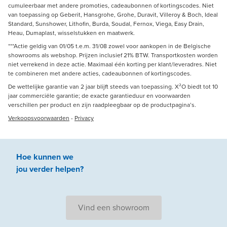
cumuleerbaar met andere promoties, cadeaubonnen of kortingscodes. Niet
van toepassing op Geberit, Hansgrohe, Grohe, Duravit, Villeroy & Boch, Ideal
Standard, Sunshower, Lithofin, Burda, Soudal, Fernox, Viega, Easy Drain,
Heau, Dumaplast, wisselstukken en maatwerk.
***Actie geldig van 01/05 t.e.m. 31/08 zowel voor aankopen in de Belgische
showrooms als webshop. Prijzen inclusief 21% BTW. Transportkosten worden
niet verrekend in deze actie. Maximaal één korting per klant/leveradres. Niet
te combineren met andere acties, cadeaubonnen of kortingscodes.
De wettelijke garantie van 2 jaar blijft steeds van toepassing. X²O biedt tot 10
jaar commerciële garantie; de exacte garantieduur en voorwaarden
verschillen per product en zijn raadpleegbaar op de productpagina’s.
Verkoopsvoorwaarden
-
Privacy
Hoe kunnen we
jou
verder
helpen
?
Vind een showroom