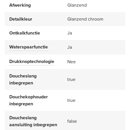
Afwerking
Glanzend
Detailkleur
Glanzend chroom
Ontkalkfunctie
Ja
Waterspaarfunctie
Ja
Drukknoptechnologie
Nee
Doucheslang
true
inbegrepen
Douchekophouder
true
inbegrepen
Doucheslang
false
aansluiting inbegrepen