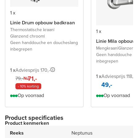
1 x
Linie Drum opbouw badkraan
Thermostatische kraan
|
1 x
Glanzend chroom
|
Linie Mila opbouw
Geen handdouche en doucheslang
Mengkraan
|
Glanzend
inbegrepen
Geen handdouche en
inbegrepen
1 x
Adviesprijs 170,-
1 x
Adviesprijs 118,-
71,-
79,-
Nu
49,-
- 10% korting
Op voorraad
Op voorraad
Product specificaties
Product kenmerken
Reeks
Neptunus