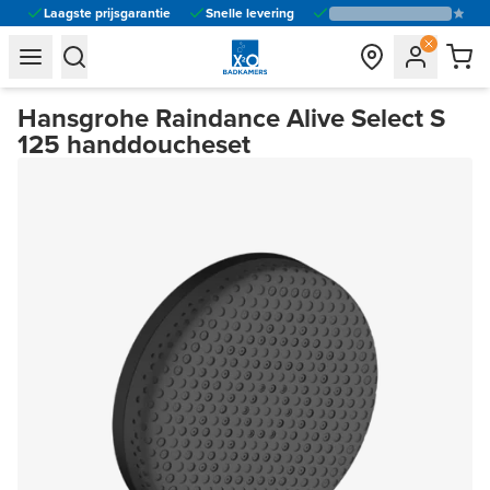
Laagste prijsgarantie
Snelle levering
general.navigation.toggle_menu.label
general.navigation.toggle_menu.label
Hansgrohe Raindance Alive Select S
125 handdoucheset