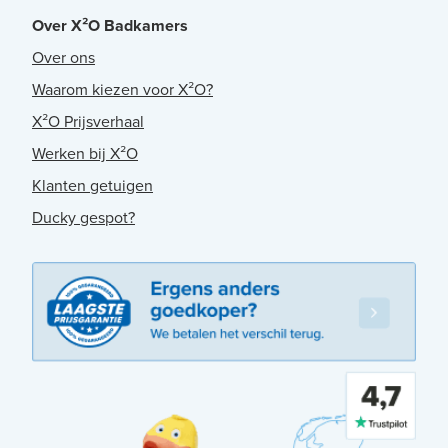
Over X²O Badkamers
Over ons
Waarom kiezen voor X²O?
X²O Prijsverhaal
Werken bij X²O
Klanten getuigen
Ducky gespot?