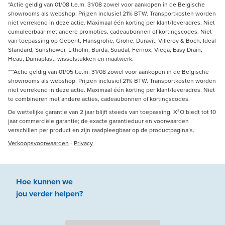
*Actie geldig van 01/08 t.e.m. 31/08 zowel voor aankopen in de Belgische
showrooms als webshop. Prijzen inclusief 21% BTW. Transportkosten worden
niet verrekend in deze actie. Maximaal één korting per klant/leveradres. Niet
cumuleerbaar met andere promoties, cadeaubonnen of kortingscodes. Niet
van toepassing op Geberit, Hansgrohe, Grohe, Duravit, Villeroy & Boch, Ideal
Standard, Sunshower, Lithofin, Burda, Soudal, Fernox, Viega, Easy Drain,
Heau, Dumaplast, wisselstukken en maatwerk.
***Actie geldig van 01/05 t.e.m. 31/08 zowel voor aankopen in de Belgische
showrooms als webshop. Prijzen inclusief 21% BTW. Transportkosten worden
niet verrekend in deze actie. Maximaal één korting per klant/leveradres. Niet
te combineren met andere acties, cadeaubonnen of kortingscodes.
De wettelijke garantie van 2 jaar blijft steeds van toepassing. X²O biedt tot 10
jaar commerciële garantie; de exacte garantieduur en voorwaarden
verschillen per product en zijn raadpleegbaar op de productpagina’s.
Verkoopsvoorwaarden
-
Privacy
Hoe kunnen we
jou
verder
helpen
?