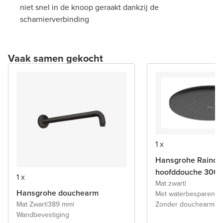
niet snel in de knoop geraakt dankzij de
scharnierverbinding
Vaak samen gekocht
1 x
Hansgrohe Raindan
hoofddouche 300
1 x
Mat zwart
|
Hansgrohe douchearm
Met waterbesparende 
Zonder douchearm
Mat Zwart
|
389 mm
|
Wandbevestiging