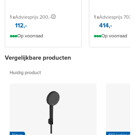
1 x
Adviesprijs 200,-
1 x
Adviesprijs 703,-
112,-
414,-
Op voorraad
Op voorraad
Vergelijkbare producten
Huidig product
Nieuw
€60 korting per