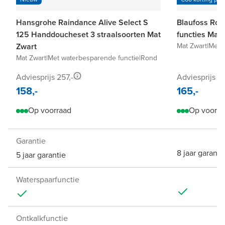
Hansgrohe Raindance Alive Select S
Blaufoss Rou
125 Handdoucheset 3 straalsoorten Mat
functies Mat
Zwart
Mat Zwart
|
Met 
Mat Zwart
|
Met waterbesparende functie
|
Rond
Adviesprijs 257,-
Adviesprijs 2
158,-
165,-
Op voorraad
Op voorra
Garantie
8 jaar garanti
5 jaar garantie
Waterspaarfunctie
Ontkalkfunctie