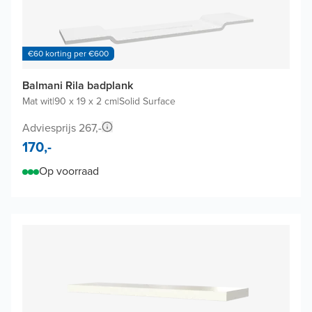
€60 korting per €600
Balmani Rila badplank
Mat wit
|
90 x 19 x 2 cm
|
Solid Surface
Adviesprijs 267,-
170,-
Op voorraad