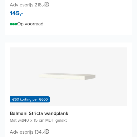
Adviesprijs 218,-
145,-
Op voorraad
€60 korting per €600
Balmani Stricta wandplank
Mat wit
|
40 x 15 cm
|
MDF gelakt
Adviesprijs 134,-