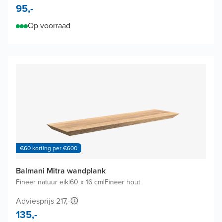
95,-
Op voorraad
€60 korting per €600
Balmani Mitra wandplank
Fineer natuur eik
|
60 x 16 cm
|
Fineer hout
Adviesprijs 217,-
135,-