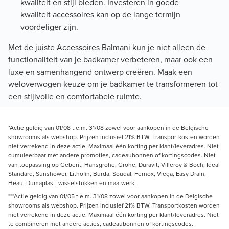
kwaliteit en stijl bieden. Investeren in goede
kwaliteit accessoires kan op de lange termijn
voordeliger zijn.
Met de juiste Accessoires Balmani kun je niet alleen de
functionaliteit van je badkamer verbeteren, maar ook een
luxe en samenhangend ontwerp creëren. Maak een
weloverwogen keuze om je badkamer te transformeren tot
een stijlvolle en comfortabele ruimte.
*Actie geldig van 01/08 t.e.m. 31/08 zowel voor aankopen in de Belgische
showrooms als webshop. Prijzen inclusief 21% BTW. Transportkosten worden
niet verrekend in deze actie. Maximaal één korting per klant/leveradres. Niet
cumuleerbaar met andere promoties, cadeaubonnen of kortingscodes. Niet
van toepassing op Geberit, Hansgrohe, Grohe, Duravit, Villeroy & Boch, Ideal
Standard, Sunshower, Lithofin, Burda, Soudal, Fernox, Viega, Easy Drain,
Heau, Dumaplast, wisselstukken en maatwerk.
***Actie geldig van 01/05 t.e.m. 31/08 zowel voor aankopen in de Belgische
showrooms als webshop. Prijzen inclusief 21% BTW. Transportkosten worden
niet verrekend in deze actie. Maximaal één korting per klant/leveradres. Niet
te combineren met andere acties, cadeaubonnen of kortingscodes.