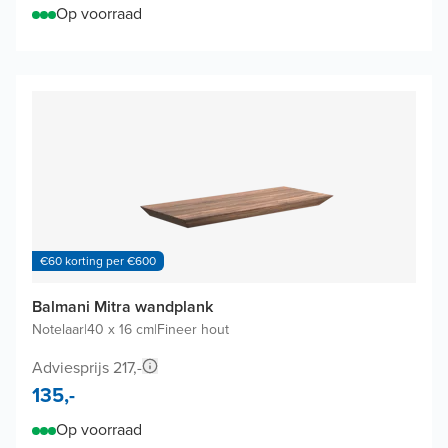
Op voorraad
€60 korting per €600
Balmani Mitra wandplank
Notelaar
|
40 x 16 cm
|
Fineer hout
Adviesprijs 217,-
135,-
Op voorraad