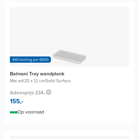
€60 korting per €600
Balmani Tray wandplank
Mat wit
|
25 x 12 cm
|
Solid Surface
Adviesprijs 234,-
155,-
Op voorraad