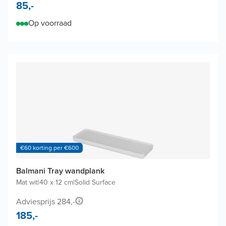
85,-
Op voorraad
€60 korting per €600
Balmani Tray wandplank
Mat wit
|
40 x 12 cm
|
Solid Surface
Adviesprijs 284,-
185,-