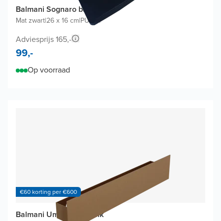
Balmani Sognaro badkussen
Mat zwart
|
26 x 16 cm
|
PU-gel
Adviesprijs 165,-
99,-
Op voorraad
€60 korting per €600
Balmani Uma wandplank