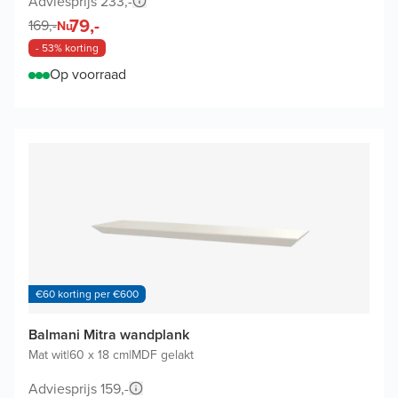
Adviesprijs 233,-
79,-
169,-
Nu
- 53% korting
Op voorraad
€60 korting per €600
Balmani Mitra wandplank
Mat wit
|
60 x 18 cm
|
MDF gelakt
Adviesprijs 159,-