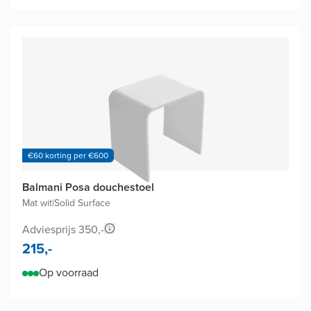
€60 korting per €600
Balmani Posa douchestoel
Mat wit
|
Solid Surface
Adviesprijs 350,-
215,-
Op voorraad