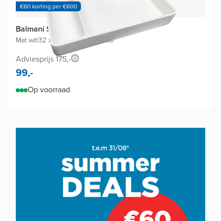
€60 korting per €600
Balmani Spazio cosmetica schaal
Mat wit
|
32 x 22 cm
|
Solid Surface
Adviesprijs 175,-
99,-
Op voorraad