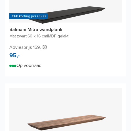
€60 korting per €600
Balmani Mitra wandplank
Mat zwart
|
60 x 16 cm
|
MDF gelakt
Adviesprijs 159,-
95,-
Op voorraad