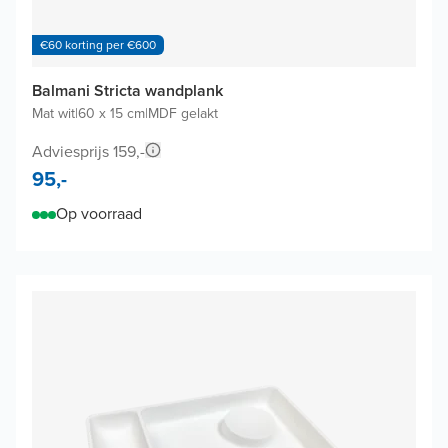
€60 korting per €600
Balmani Stricta wandplank
Mat wit
|
60 x 15 cm
|
MDF gelakt
Adviesprijs 159,-
95,-
Op voorraad