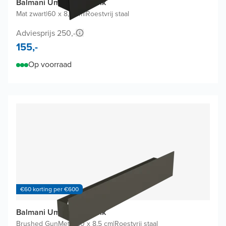
Balmani Uma wandplank
Mat zwart
|
60 x 8,5 cm
|
Roestvrij staal
Adviesprijs 250,-
155,-
Op voorraad
€60 korting per €600
Balmani Uma wandplank
Brushed GunMetal
|
60 x 8,5 cm
|
Roestvrij staal