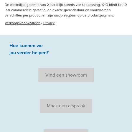
De wettelijke garantie van 2 jaar blijft steeds van toepassing. X²O biedt tot 10
jaar commerciële garantie; de exacte garantieduur en voorwaarden
verschillen per product en zijn raadpleegbaar op de productpagina’s.
Verkoopsvoorwaarden
-
Privacy
Hoe kunnen we
jou
verder
helpen
?
Vind een showroom
Maak een afspraak