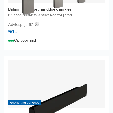
Balmani Amo set handdoekhaakjes
Brushed GunMetal
|
3 stuks
|
Roestvrij staal
Adviesprijs 67,-
50,-
Op voorraad
€60 korting per €600