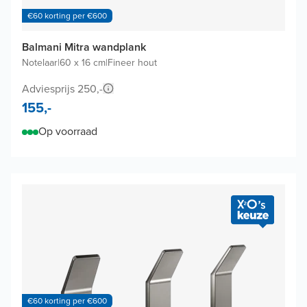
€60 korting per €600
Balmani Mitra wandplank
Notelaar
|
60 x 16 cm
|
Fineer hout
Adviesprijs 250,-
155,-
Op voorraad
€60 korting per €600