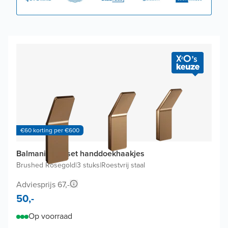
€60 korting per €600
Balmani Amo set handdoekhaakjes
Brushed Rosegold
|
3 stuks
|
Roestvrij staal
Adviesprijs 67,-
50,-
Op voorraad