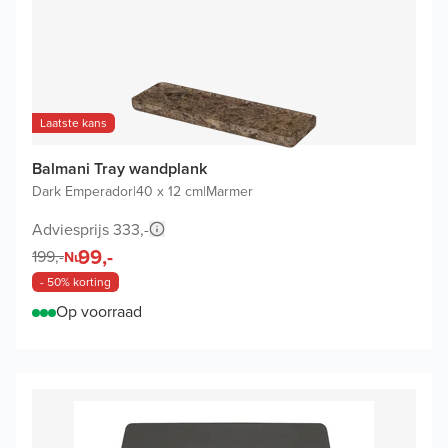
Laatste kans
Balmani Tray wandplank
Dark Emperador
|
40 x 12 cm
|
Marmer
Adviesprijs 333,-
99,-
199,-
Nu
- 50% korting
Op voorraad