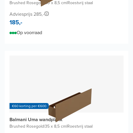
Brushed Rosegold
|
60 x 8,5 cm
|
Roestvrij staal
Adviesprijs 285,-
185,-
Op voorraad
€60 korting per €600
Balmani Uma wandplank
Brushed Rosegold
|
35 x 8,5 cm
|
Roestvrij staal