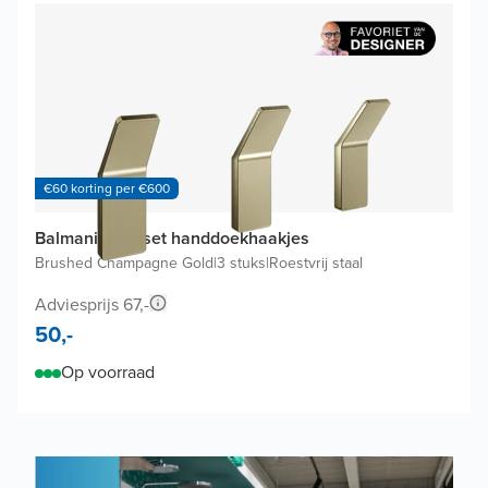
€60 korting per €600
Balmani Amo set handdoekhaakjes
Brushed Champagne Gold
|
3 stuks
|
Roestvrij staal
Adviesprijs 67,-
50,-
Op voorraad