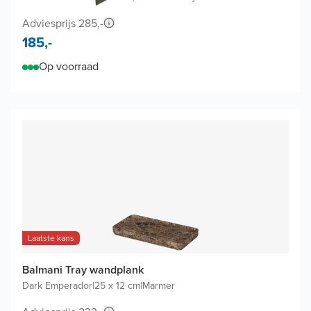
Adviesprijs 285,-
185,-
Op voorraad
Laatste kans
Balmani Tray wandplank
Dark Emperador
|
25 x 12 cm
|
Marmer