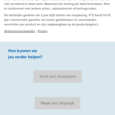
niet verrekend in deze actie. Maximaal één korting per klant/leveradres. Niet
te combineren met andere acties, cadeaubonnen of kortingscodes.
De wettelijke garantie van 2 jaar blijft steeds van toepassing. X²O biedt tot 10
jaar commerciële garantie; de exacte garantieduur en voorwaarden
verschillen per product en zijn raadpleegbaar op de productpagina’s.
Verkoopsvoorwaarden
-
Privacy
Hoe kunnen we
jou
verder
helpen
?
Vind een showroom
Maak een afspraak