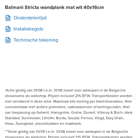
Balmani Stricta wandplank mat wit 40x16cm
Onderdelenlijst
Installatiegids
Technische tekening
*Actie geldig van 01/08 t.e.m. 31/08 zowel voor aankopen in de Belgische
showrooms als webshop. Prijzen inclusief 21% BTW. Transportkosten worden
niet verrekend in deze actie. Maximaal één korting per klant/leveradres. Niet
cumuleerbaar met andere promoties, cadeaubonnen of kortingscodes. Niet
van toepassing op Geberit, Hansgrohe, Grohe, Duravit, Villeroy & Boch, Ideal
Standard, Sunshower, Lithofin, Burda, Soudal, Fernox, Viega, Easy Drain,
Heau, Dumaplast, wisselstukken en maatwerk.
***Actie geldig van 01/05 t.e.m. 31/08 zowel voor aankopen in de Belgische
showrooms als webshop. Prijzen inclusief 21% BTW. Transportkosten worden