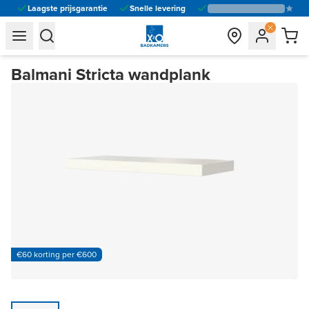
Laagste prijsgarantie
Snelle levering
general.navigation.toggle_menu.label
general.navigation.toggle_menu.label
Balmani Stricta wandplank
€60 korting per €600