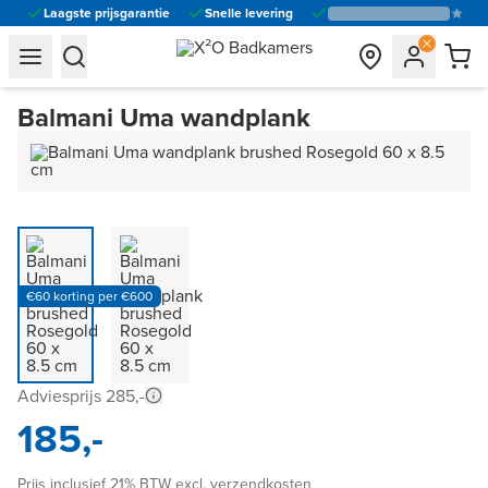
Laagste prijsgarantie
Snelle levering
general.navigation.toggle_menu.label
general.navigation.toggle_menu.label
Balmani Uma wandplank
€60 korting per €600
Adviesprijs 285,-
185,-
Prijs inclusief 21% BTW excl. verzendkosten