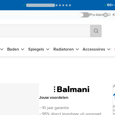
60+ 
Pro-klant
K
Baden
Spiegels
Radiatoren
Accessoires
A
Jouw voordelen
P
10 jaar garantie
D
95% direct leverbaar uit voorraad
w