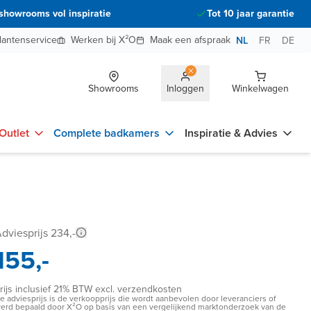
showrooms vol inspiratie
Tot 10 jaar garantie
lantenservice
Werken bij X²O
Maak een afspraak
NL
FR
DE
Showrooms
Inloggen
Winkelwagen
Outlet
Complete badkamers
Inspiratie & Advies
dviesprijs 234,-
155,-
rijs inclusief 21% BTW excl. verzendkosten
e adviesprijs is de verkoopprijs die wordt aanbevolen door leveranciers of
erd bepaald door X²O op basis van een vergelijkend marktonderzoek van de