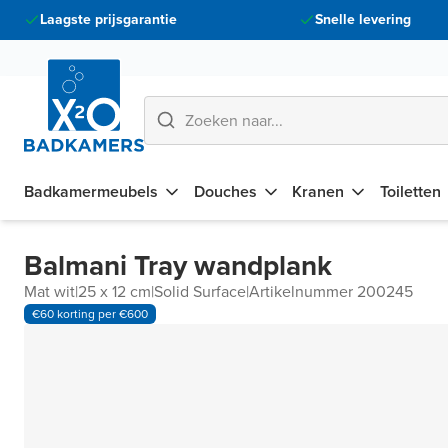
Laagste prijsgarantie
Snelle levering
Badkamermeubels
Douches
Kranen
Toiletten
Balmani Tray wandplank
Mat wit
|
25 x 12 cm
|
Solid Surface
|
Artikelnummer 200245
€60 korting per €600