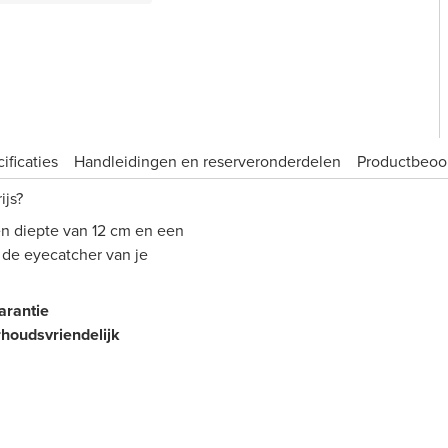
ificaties
Handleidingen en reserveronderdelen
Product­beoo
ijs?
n diepte van 12 cm en een
 de eyecatcher van je
arantie
rhoudsvriendelijk