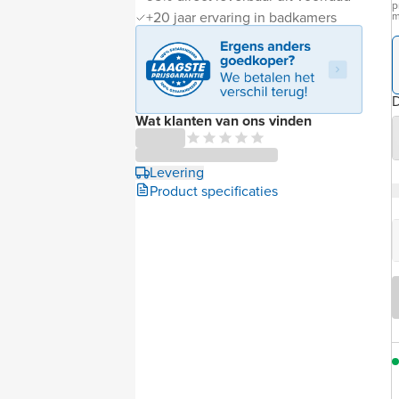
p
+20 jaar ervaring in badkamers
m
D
Wat klanten van ons vinden
Levering
Product specificaties