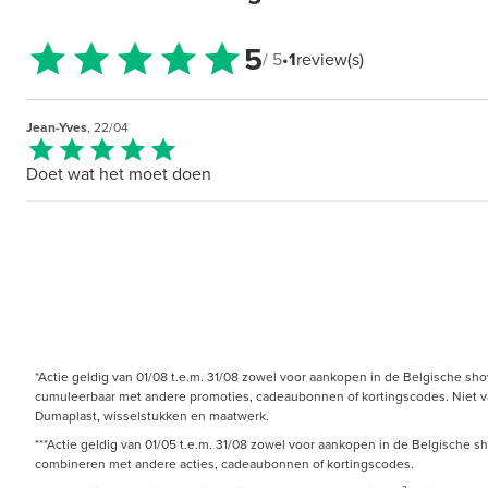
5
/ 5
•
1
review(s)
Jean-Yves
, 22/04
Doet wat het moet doen
*Actie geldig van 01/08 t.e.m. 31/08 zowel voor aankopen in de Belgische sh
cumuleerbaar met andere promoties, cadeaubonnen of kortingscodes. Niet van 
Dumaplast, wisselstukken en maatwerk.
***Actie geldig van 01/05 t.e.m. 31/08 zowel voor aankopen in de Belgische s
combineren met andere acties, cadeaubonnen of kortingscodes.