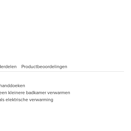
derdelen
Product­beoordelingen
 handdoeken
 een kleinere badkamer verwarmen
ls elektrische verwarming