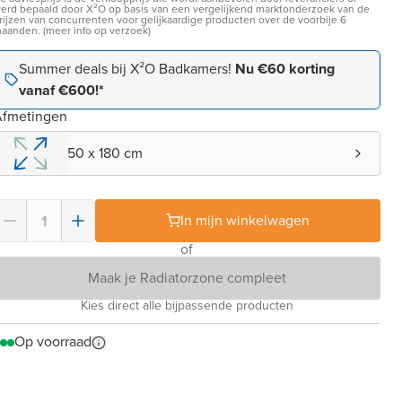
erd bepaald door X²O op basis van een vergelijkend marktonderzoek van de
rijzen van concurrenten voor gelijkaardige producten over de voorbije 6
aanden. (meer info op verzoek)
Summer deals bij X²O Badkamers!
Nu €60 korting
vanaf €600!*
Afmetingen
50 x 180 cm
In mijn winkelwagen
of
Maak je Radiatorzone compleet
Kies direct alle bijpassende producten
Op voorraad