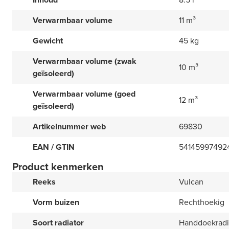
Verwarmbaar volume
11 m³
Gewicht
45 kg
Verwarmbaar volume (zwak
10 m³
geïsoleerd)
Verwarmbaar volume (goed
12 m³
geïsoleerd)
Artikelnummer web
69830
EAN / GTIN
54145997492
Product kenmerken
Reeks
Vulcan
Vorm buizen
Rechthoekig
Soort radiator
Handdoekradi