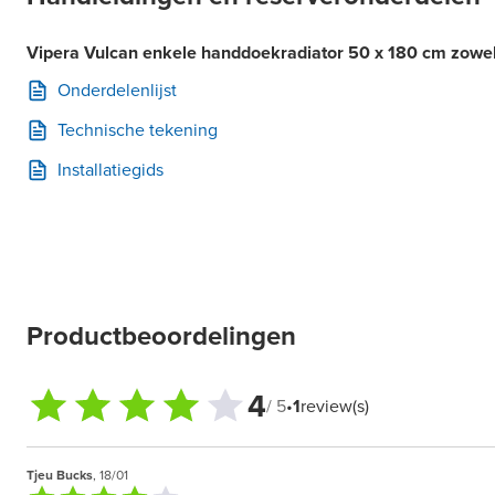
Vipera Vulcan enkele handdoekradiator 50 x 180 cm zowel e
Onderdelenlijst
Technische tekening
Installatiegids
Productbeoordelingen
4
/ 5
•
1
review(s)
Tjeu Bucks
, 18/01