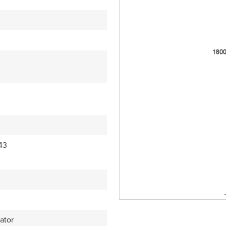
43
ator