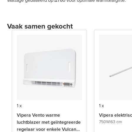
Wattage gebaseerd op ΔT60 voor optimale warmteafgifte.
Vaak samen gekocht
1 x
1 x
Vipera Vento warme
Vipera elektri
luchtblazer met geïntegreerde
750W
|
63 cm
regelaar voor enkele Vulcan