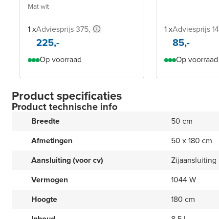
elektrische handdoekradiator
Mat wit
1 x
Adviesprijs 375,-
1 x
Adviesprijs 14
225,-
85,-
Op voorraad
Op voorraad
Product specificaties
Product technische info
Breedte
50 cm
Afmetingen
50 x 180 cm
Aansluiting (voor cv)
Zijaansluiting
Vermogen
1044 W
Hoogte
180 cm
Inhoud
8.5 l