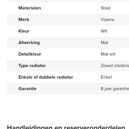
Materialen
Staal
Merk
Vipera
Kleur
Wit
Afwerking
Mat
Detailkleur
Mat wit
Type radiator
Zowel elektris
Enkele of dubbele radiator
Enkel
Garantie
8 jaar garanti
Handleidingen en reserveronderdelen