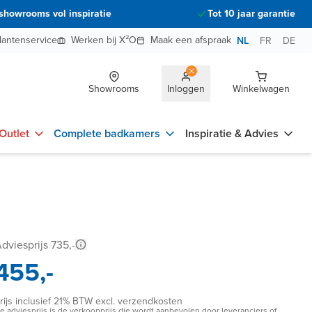
showrooms vol inspiratie
Tot 10 jaar garantie
lantenservice
Werken bij X²O
Maak een afspraak
NL
FR
DE
Showrooms
Inloggen
Winkelwagen
Outlet
Complete badkamers
Inspiratie & Advies
dviesprijs 735,-
455,-
rijs inclusief 21% BTW excl. verzendkosten
e adviesprijs is de verkoopprijs die wordt aanbevolen door leveranciers of