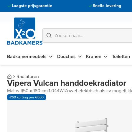
Laagste prijsgarantie
Snelle levering
Badkamermeubels
Douches
Kranen
Toiletten
Radiatoren
Vipera Vulcan handdoekradiator
Mat wit
|
50 x 180 cm
|
1.044W
|
Zowel elektrisch als cv mogelijk
|
€60 korting per €600