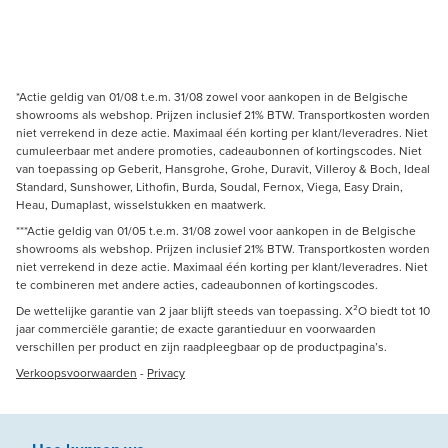
*Actie geldig van 01/08 t.e.m. 31/08 zowel voor aankopen in de Belgische
showrooms als webshop. Prijzen inclusief 21% BTW. Transportkosten worden
niet verrekend in deze actie. Maximaal één korting per klant/leveradres. Niet
cumuleerbaar met andere promoties, cadeaubonnen of kortingscodes. Niet
van toepassing op Geberit, Hansgrohe, Grohe, Duravit, Villeroy & Boch, Ideal
Standard, Sunshower, Lithofin, Burda, Soudal, Fernox, Viega, Easy Drain,
Heau, Dumaplast, wisselstukken en maatwerk.
***Actie geldig van 01/05 t.e.m. 31/08 zowel voor aankopen in de Belgische
showrooms als webshop. Prijzen inclusief 21% BTW. Transportkosten worden
niet verrekend in deze actie. Maximaal één korting per klant/leveradres. Niet
te combineren met andere acties, cadeaubonnen of kortingscodes.
De wettelijke garantie van 2 jaar blijft steeds van toepassing. X²O biedt tot 10
jaar commerciële garantie; de exacte garantieduur en voorwaarden
verschillen per product en zijn raadpleegbaar op de productpagina’s.
Verkoopsvoorwaarden
-
Privacy