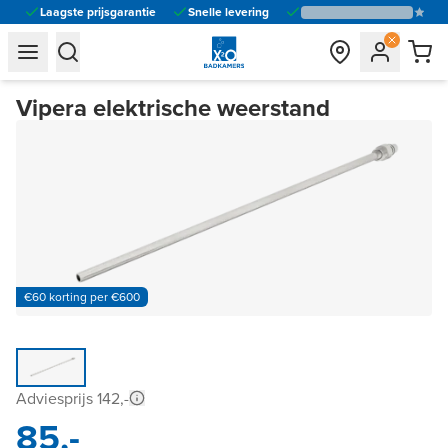
Laagste prijsgarantie
Snelle levering
general.navigation.toggle_menu.label
general.navigation.toggle_menu.label
Vipera elektrische weerstand
€60 korting per €600
Adviesprijs 142,-
85,-