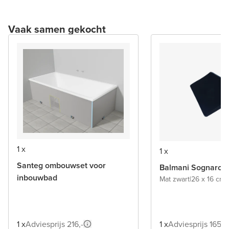
Vaak samen gekocht
1 x
1 x
Santeg ombouwset voor
Balmani Sognaro 
inbouwbad
Mat zwart
|
26 x 16 cm
|
1 x
Adviesprijs 216,-
1 x
Adviesprijs 165,-