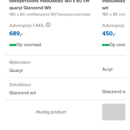
tweepersoons inbouwbad 180 x 80 cm
inbouwbad 18
quaryl Glanzend Wit
wit
180 x 80 cm
|
Glanzend Wit
|
Tweepersoonsbad
180 x 80 cm
|
Gl
Adviesprijs 1.443,-
Adviesprijs 7
689,-
450,-
Op voorraad
Op voorra
Materialen
Acryl
Quaryl
Detailkleur
Glanzend wit
Glanzend wit
Huidig product
P