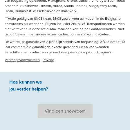
van toepassing op Geberit, Hansgrohe, Grohe, Duravit, Villeroy & Boch, Ideal
Standard, Sunshower, Lithofin, Burda, Soudal, Fernox, Viega, Easy Drain,
Heau, Dumaplast, wisselstukken en maatwerk.
***Actie geldig van 01/05 t.e.m. 31/08 zowel voor aankopen in de Belgische
showrooms als webshop. Prijzen inclusief 21% BTW. Transportkosten worden
niet verrekend in deze actie. Maximaal één korting per klant/leveradres. Niet
te combineren met andere acties, cadeaubonnen of kortingscodes.
De wettelijke garantie van 2 jaar blijft steeds van toepassing. X²O biedt tot 10
jaar commerciële garantie; de exacte garantieduur en voorwaarden
verschillen per product en zijn raadpleegbaar op de productpagina’s.
Verkoopsvoorwaarden
-
Privacy
Hoe kunnen we
jou
verder
helpen
?
Vind een showroom