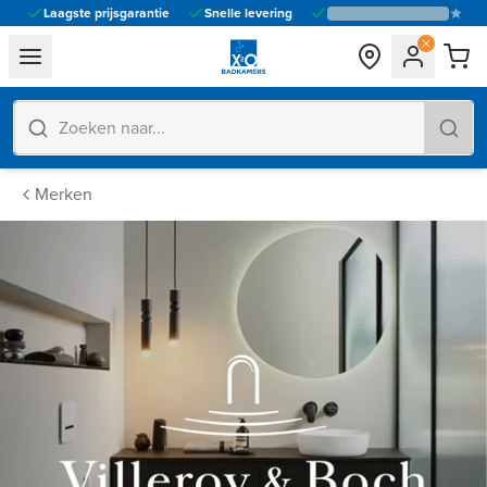
Laagste prijsgarantie
Snelle levering
general.navigation.toggle_menu.label
Merken