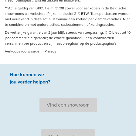
Heau, Dumaplast, wisselstukken en maatwerk.
***Actie geldig van 01/05 t.e.m. 31/08 zowel voor aankopen in de Belgische
showrooms als webshop. Prijzen inclusief 21% BTW. Transportkosten worden
niet verrekend in deze actie. Maximaal één korting per klant/leveradres. Niet
te combineren met andere acties, cadeaubonnen of kortingscodes.
De wettelijke garantie van 2 jaar blijft steeds van toepassing. X²O biedt tot 10
jaar commerciële garantie; de exacte garantieduur en voorwaarden
verschillen per product en zijn raadpleegbaar op de productpagina’s.
Verkoopsvoorwaarden
-
Privacy
Hoe kunnen we
jou
verder
helpen
?
Vind een showroom