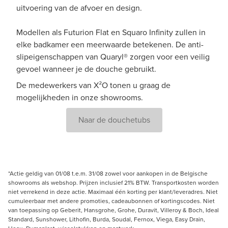
uitvoering van de afvoer en design.
Modellen als Futurion Flat en Squaro Infinity zullen in
elke badkamer een meerwaarde betekenen. De anti-
slipeigenschappen van Quaryl® zorgen voor een veilig
gevoel wanneer je de douche gebruikt.
De medewerkers van X²O tonen u graag de
mogelijkheden in onze showrooms.
Naar de douchetubs
*Actie geldig van 01/08 t.e.m. 31/08 zowel voor aankopen in de Belgische
showrooms als webshop. Prijzen inclusief 21% BTW. Transportkosten worden
niet verrekend in deze actie. Maximaal één korting per klant/leveradres. Niet
cumuleerbaar met andere promoties, cadeaubonnen of kortingscodes. Niet
van toepassing op Geberit, Hansgrohe, Grohe, Duravit, Villeroy & Boch, Ideal
Standard, Sunshower, Lithofin, Burda, Soudal, Fernox, Viega, Easy Drain,