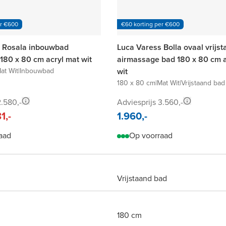
er €600
€60 korting per €600
 Rosala inbouwbad
Luca Varess Bolla ovaal vrijs
180 x 80 cm acryl mat wit
airmassage bad 180 x 80 cm a
at Wit
|
Inbouwbad
wit
180 x 80 cm
|
Mat Wit
|
Vrijstaand bad
2.580,-
Adviesprijs 3.560,-
81,-
1.960,-
aad
Op voorraad
Vrijstaand bad
180 cm