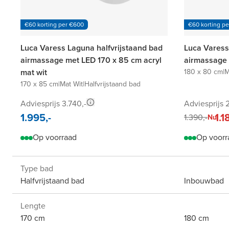
€60 korting per €600
€60 korting p
Luca Varess Laguna halfvrijstaand bad
Luca Varess
airmassage met LED 170 x 85 cm acryl
airmassage 
mat wit
180 x 80 cm
|
M
170 x 85 cm
|
Mat Wit
|
Halfvrijstaand bad
Adviesprijs 3.740,-
Adviesprijs 
1.995,-
1.1
1.390,-
Nu
Op voorraad
Op voorr
Type bad
Halfvrijstaand bad
Inbouwbad
Lengte
170 cm
180 cm