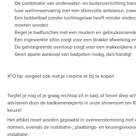
De combinatie van onderwater- en buitenverlichting tran
luxe wellnesservaring met een sfeervolle ambiance, zowe
Een bubbelbad zonder luchtregelaar heeft minder onde
moeten worden
Regel je badfuncties met een modern en gebruiksvriende
Een ingewerkte sifon zorgt voor een strakke afwerking en
De geïntegreerde overloop zorgt voor een makkelijkere in
Geen aparte aankoop van badpoten nodig, da's handig!
X²O tip: vergeet ook niet je crepine er bij te kopen
Twijfel je nog of je graag rechtop zit in bad, of liever diep ac
adviseren door de badkamerexperts in onze showroom om 100
keuze!
Het artikel moet worden geplaatst in overeenstemming met 
normen, evenals de installatie-, plaatsings- en keuringsvoors
installatie.