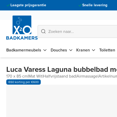
Laagste prijsgarantie
Snelle levering
Badkamermeubels
Douches
Kranen
Toiletten
Luca Varess Laguna bubbelbad m
170 x 85 cm
|
Mat Wit
|
Halfvrijstaand bad
|
Airmassage
|
Artikeln
€60 korting per €600