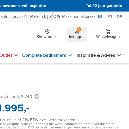
showrooms vol inspiratie
Tot 10 jaar garantie
lantenservice
Werken bij X²O
Maak een afspraak
NL
FR
DE
Showrooms
Inloggen
Winkelwagen
Outlet
Complete badkamers
Inspiratie & Advies
dviesprijs 3.740,-
1.995,-
rijs inclusief 21% BTW excl. verzendkosten
e adviesprijs is de verkoopprijs die wordt aanbevolen door leveranciers of
erd bepaald door X²O op basis van een vergelijkend marktonderzoek van de