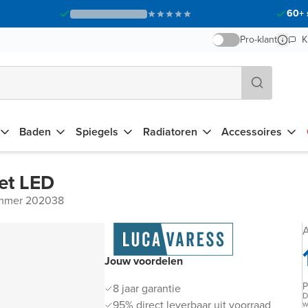
60+ 
Pro-klant
K
Baden
Spiegels
Radiatoren
Accessoires
et LED
ummer 202038
A
Jouw voordelen
P
8 jaar garantie
D
95% direct leverbaar uit voorraad
w