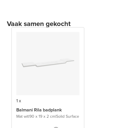
Vaak samen gekocht
1 x
Balmani Rila badplank
Mat wit
|
90 x 19 x 2 cm
|
Solid Surface