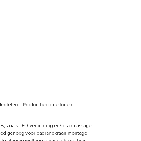
derdelen
Product­beoordelingen
ies, zoals LED-verlichting en/of airmassage
reed genoeg voor badrandkraan montage
e ultieme wellnesservaring bij je thuis