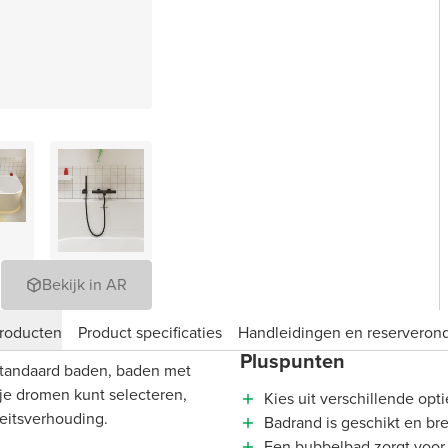
Bekijk in AR
roducten
Product specificaties
Handleidingen en reserveron
Pluspunten
standaard baden, baden met
 je dromen kunt selecteren,
Kies uit verschillende opt
teitsverhouding.
Badrand is geschikt en b
Een bubbelbad zorgt voor d