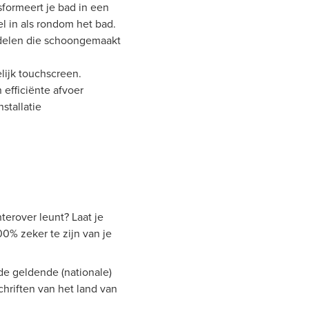
sformeert je bad in een
l in als rondom het bad.
rdelen die schoongemaakt
lijk touchscreen.
 efficiënte afvoer
stallatie
hterover leunt? Laat je
% zeker te zijn van je
de geldende (nationale)
chriften van het land van