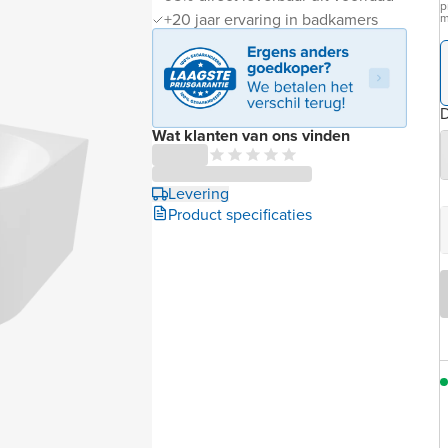
p
+20 jaar ervaring in badkamers
m
D
Wat klanten van ons vinden
Levering
Product specificaties