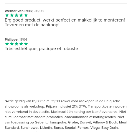
Werner Van Reck
, 26/08
Erg goed product, werkt perfect en makkelijk te monteren!
Tevreden met de aankoop!
Philippe
, 11/04
Très esthétique, pratique et robuste
*Actie geldig van 01/08 t.e.m. 31/08 zowel voor aankopen in de Belgische
showrooms als webshop. Prijzen inclusief 21% BTW. Transportkosten worden
niet verrekend in deze actie. Maximaal één korting per klant/leveradres. Niet
cumuleerbaar met andere promoties, cadeaubonnen of kortingscodes. Niet
van toepassing op Geberit, Hansgrohe, Grohe, Duravit, Villeroy & Boch, Ideal
Standard, Sunshower, Lithofin, Burda, Soudal, Fernox, Viega, Easy Drain,