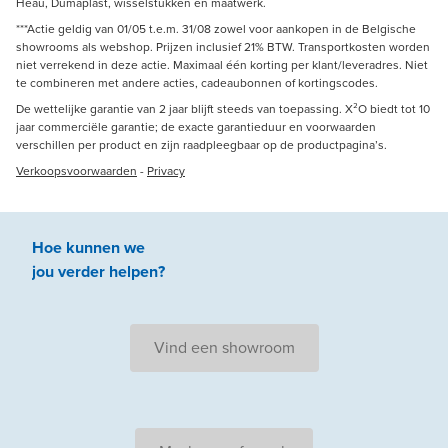
Heau, Dumaplast, wisselstukken en maatwerk.
***Actie geldig van 01/05 t.e.m. 31/08 zowel voor aankopen in de Belgische
showrooms als webshop. Prijzen inclusief 21% BTW. Transportkosten worden
niet verrekend in deze actie. Maximaal één korting per klant/leveradres. Niet
te combineren met andere acties, cadeaubonnen of kortingscodes.
De wettelijke garantie van 2 jaar blijft steeds van toepassing. X²O biedt tot 10
jaar commerciële garantie; de exacte garantieduur en voorwaarden
verschillen per product en zijn raadpleegbaar op de productpagina’s.
Verkoopsvoorwaarden
-
Privacy
Hoe kunnen we
jou
verder
helpen
?
Vind een showroom