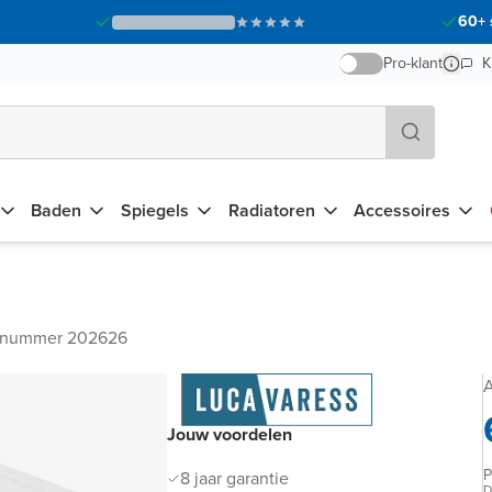
60+ 
Pro-klant
K
Baden
Spiegels
Radiatoren
Accessoires
elnummer 202626
A
Jouw voordelen
P
8 jaar garantie
D