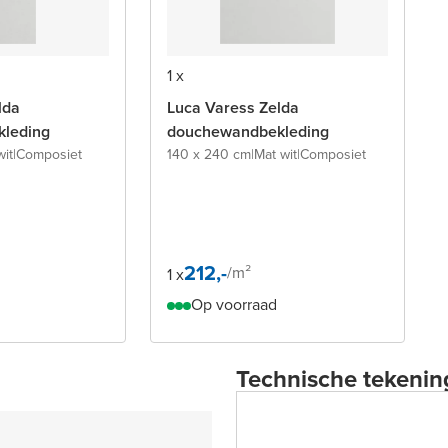
1 x
lda
Luca Varess Zelda
leding
douchewandbekleding
wit
|
Composiet
140 x 240 cm
|
Mat wit
|
Composiet
212,-
/
m²
1 x
Op voorraad
Technische tekenin