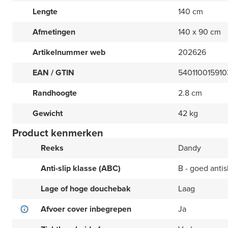
Lengte
140 cm
Afmetingen
140 x 90 cm
Artikelnummer web
202626
EAN / GTIN
540110015910
Randhoogte
2.8 cm
Gewicht
42 kg
Product kenmerken
Reeks
Dandy
Anti-slip klasse (ABC)
B - goed antis
Lage of hoge douchebak
Laag
Afvoer cover inbegrepen
Ja