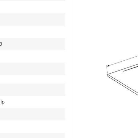
3
lip