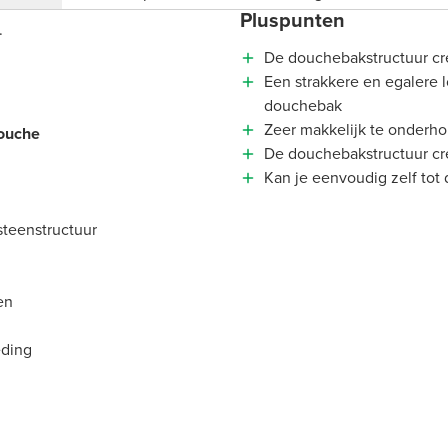
Pluspunten
.
De douchebakstructuur creë
Een strakkere en egalere l
douchebak
Zeer makkelijk te onderh
douche
De douchebakstructuur creë
Kan je eenvoudig zelf tot
teenstructuur
sen
eding