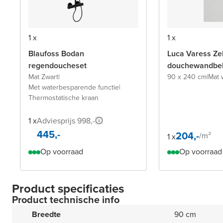
1 x
1 x
Blaufoss Bodan
Luca Varess Ze
regendoucheset
douchewandbek
Mat Zwart
|
90 x 240 cm
|
Mat 
Met waterbesparende functie
|
Thermostatische kraan
1 x
Adviesprijs 998,-
445,-
204,-
/
m²
1 x
Op voorraad
Op voorraad
Product specificaties
Product technische info
Breedte
90 cm