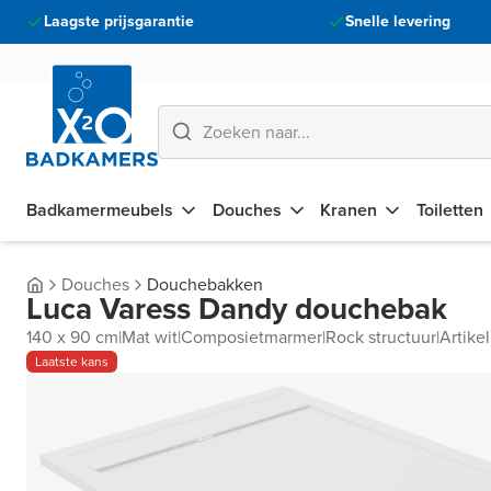
Laagste prijsgarantie
Snelle levering
Badkamermeubels
Douches
Kranen
Toiletten
Douches
Douchebakken
Luca Varess Dandy douchebak
140 x 90 cm
|
Mat wit
|
Composietmarmer
|
Rock structuur
|
Artik
Laatste kans