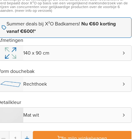
erd bepaald door X²O op basis van een vergelijkend marktonderzoek van de
rijzen van concurrenten voor gelijkaardige producten over de voorbije 6
aanden. (meer info op verzoek)
Summer deals bij X²O Badkamers!
Nu €60 korting
vanaf €600!*
Afmetingen
140 x 90 cm
Vorm douchebak
Rechthoek
etailkleur
Mat wit
In mijn winkelwagen