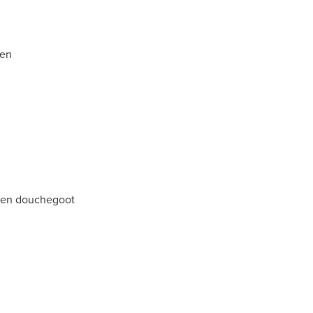
hen
 een douchegoot