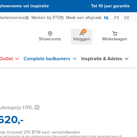
showrooms vol inspiratie
Tot 10 jaar garantie
lantenservice
Werken bij X²O
Maak een afspraak
NL
FR
DE
Showrooms
Inloggen
Winkelwagen
Outlet
Complete badkamers
Inspiratie & Advies
dviesprijs 1.170,-
620,-
rijs inclusief 21% BTW excl. verzendkosten
e adviesprijs is de verkoopprijs die wordt aanbevolen door leveranciers of