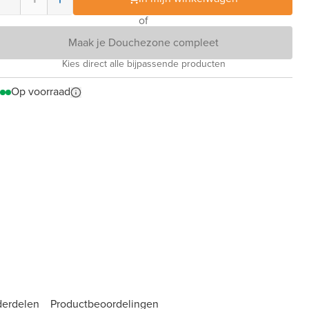
of
Maak je Douchezone compleet
Kies direct alle bijpassende producten
Op voorraad
derdelen
Product­beoordelingen