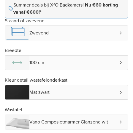
Summer deals bij X²O Badkamers!
Nu €60 korting
vanaf €600!*
Staand of zwevend
Zwevend
Breedte
100 cm
Kleur detail wastafelonderkast
Mat zwart
Wastafel
Vano Composietmarmer Glanzend wit