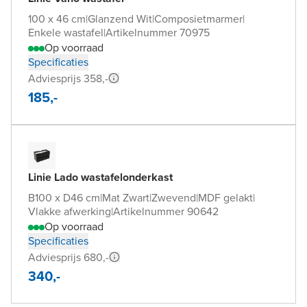
100 x 46 cm
|
Glanzend Wit
|
Composietmarmer
|
Enkele wastafel
|
Artikelnummer 70975
Op voorraad
Specificaties
Adviesprijs 358,-
185,-
Linie Lado wastafelonderkast
B100 x D46 cm
|
Mat Zwart
|
Zwevend
|
MDF gelakt
|
Vlakke afwerking
|
Artikelnummer 90642
Op voorraad
Specificaties
Adviesprijs 680,-
340,-