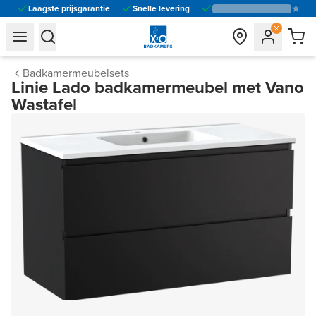
Laagste prijsgarantie
Snelle levering
general.navigation.toggle_menu.label
general.navigation.toggle_menu.label
Badkamermeubelsets
Linie Lado badkamermeubel met Vano
Wastafel