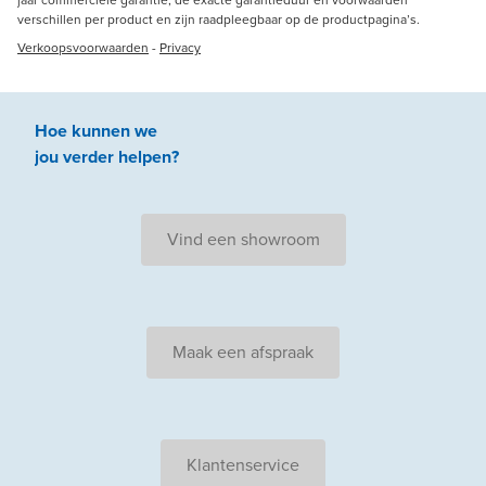
jaar commerciële garantie; de exacte garantieduur en voorwaarden
verschillen per product en zijn raadpleegbaar op de productpagina’s.
Verkoopsvoorwaarden
-
Privacy
Hoe kunnen we
jou
verder
helpen
?
Vind een showroom
Maak een afspraak
Klantenservice