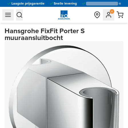
Laagste prijsgarantie
Snelle levering
general.navigation.toggle_menu.label
general.navigation.toggle_menu.label
Hansgrohe FixFit Porter S
muuraansluitbocht