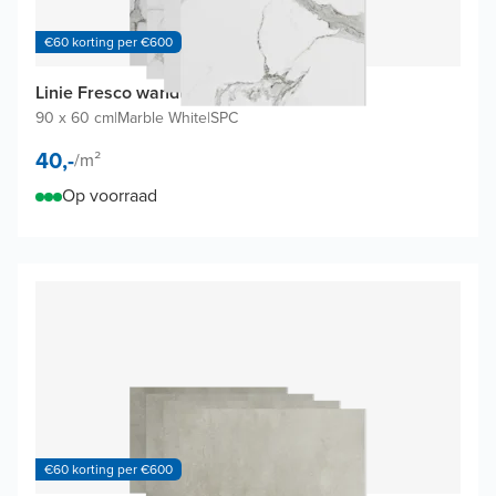
€60 korting per €600
Linie Fresco wandtegels (4 tegels)
90 x 60 cm
|
Marble White
|
SPC
40,-
/
m²
Op voorraad
€60 korting per €600