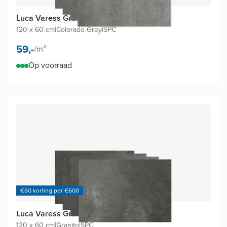
Luca Varess Groovy wandtegels (4 tegels)
120 x 60 cm
|
Colorado Grey
|
SPC
59,-
/
m²
Op voorraad
€60 korting per €600
Luca Varess Groovy wandtegels (4 tegels)
120 x 60 cm
|
Granito
|
SPC