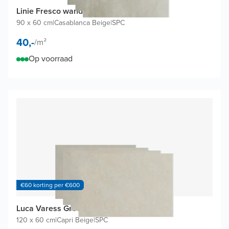
Linie Fresco wandtegels (4 tegels)
90 x 60 cm
|
Casablanca Beige
|
SPC
40,-
/
m²
Op voorraad
€60 korting per €600
Luca Varess Groovy wandtegels (4 tegels)
120 x 60 cm
|
Capri Beige
|
SPC