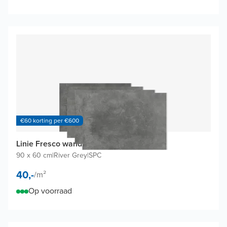
€60 korting per €600
Linie Fresco wandtegels (4 tegels)
90 x 60 cm
|
River Grey
|
SPC
40,-
/
m²
Op voorraad