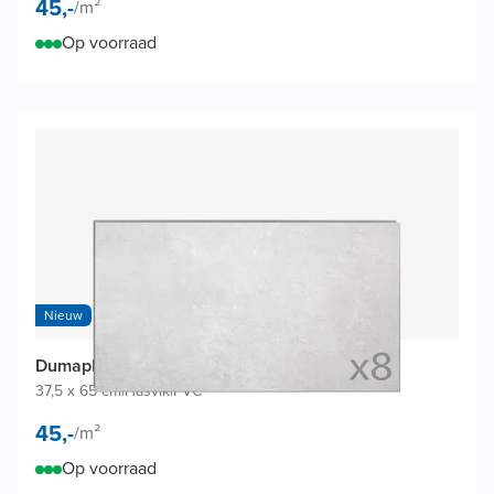
45,-
/
m²
Op voorraad
Nieuw
Dumaplast Dumawall+ wandtegels (8 tegels)
37,5 x 65 cm
|
Hasvik
|
PVC
45,-
/
m²
Op voorraad