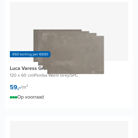
€60 korting per €600
Luca Varess Groovy wandtegels (4 tegels)
120 x 60 cm
|
Pemba Warm Grey
|
SPC
59,-
/
m²
Op voorraad