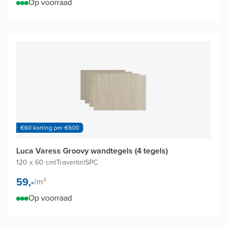
Op voorraad
€60 korting per €600
Luca Varess Groovy wandtegels (4 tegels)
120 x 60 cm
|
Travertin
|
SPC
59,-
/
m²
Op voorraad