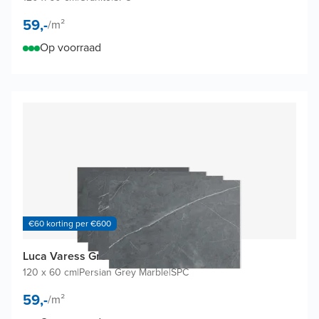
59,-
/
m²
Op voorraad
€60 korting per €600
Luca Varess Groovy wandtegels (4 tegels)
120 x 60 cm
|
Persian Grey Marble
|
SPC
59,-
/
m²