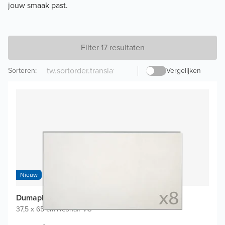
jouw smaak past.
Filter 17 resultaten
Sorteren
:
Vergelijken
Nieuw
Dumaplast Dumawall+ wandtegels (8 tegels)
37,5 x 65 cm
|
Nesna
|
PVC