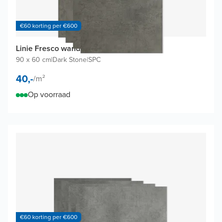
€60 korting per €600
Linie Fresco wandtegels (4 tegels)
90 x 60 cm
|
Dark Stone
|
SPC
40,-
/
m²
Op voorraad
€60 korting per €600