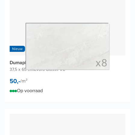
Nieuw
Dumaplast Dumawall+ wandtegels (8 tegels)
37,5 x 65 cm
|
Evora Gloss
|
PVC
50,-
/
m²
Op voorraad