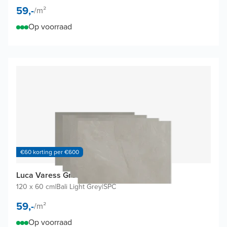
59,-
/
m²
Op voorraad
€60 korting per €600
Luca Varess Groovy wandtegels (4 tegels)
120 x 60 cm
|
Bali Light Grey
|
SPC
59,-
/
m²
Op voorraad