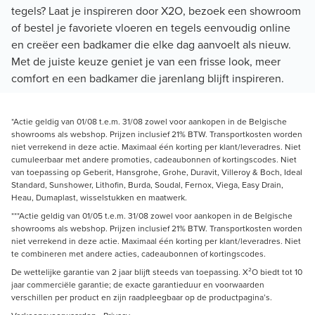
tegels? Laat je inspireren door X2O, bezoek een showroom
of bestel je favoriete vloeren en tegels eenvoudig online
en creëer een badkamer die elke dag aanvoelt als nieuw.
Met de juiste keuze geniet je van een frisse look, meer
comfort en een badkamer die jarenlang blijft inspireren.
*Actie geldig van 01/08 t.e.m. 31/08 zowel voor aankopen in de Belgische
showrooms als webshop. Prijzen inclusief 21% BTW. Transportkosten worden
niet verrekend in deze actie. Maximaal één korting per klant/leveradres. Niet
cumuleerbaar met andere promoties, cadeaubonnen of kortingscodes. Niet
van toepassing op Geberit, Hansgrohe, Grohe, Duravit, Villeroy & Boch, Ideal
Standard, Sunshower, Lithofin, Burda, Soudal, Fernox, Viega, Easy Drain,
Heau, Dumaplast, wisselstukken en maatwerk.
***Actie geldig van 01/05 t.e.m. 31/08 zowel voor aankopen in de Belgische
showrooms als webshop. Prijzen inclusief 21% BTW. Transportkosten worden
niet verrekend in deze actie. Maximaal één korting per klant/leveradres. Niet
te combineren met andere acties, cadeaubonnen of kortingscodes.
De wettelijke garantie van 2 jaar blijft steeds van toepassing. X²O biedt tot 10
jaar commerciële garantie; de exacte garantieduur en voorwaarden
verschillen per product en zijn raadpleegbaar op de productpagina’s.