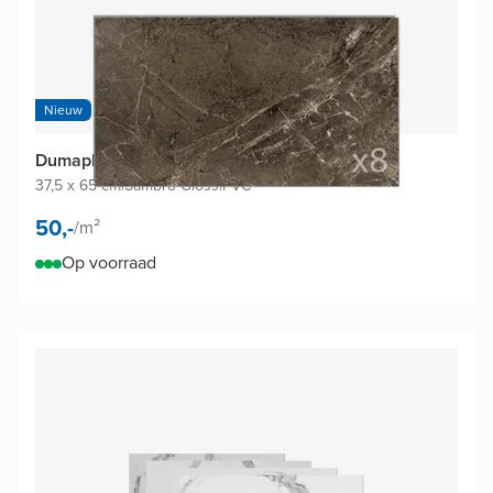
Nieuw
Dumaplast Dumawall+ wandtegels (8 tegels)
37,5 x 65 cm
|
Sambro Gloss
|
PVC
50,-
/
m²
Op voorraad