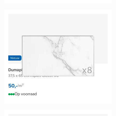
Nieuw
Dumaplast Dumawall+ wandtegels (8 tegels)
37,5 x 65 cm
|
Trapani Gloss
|
PVC
50,-
/
m²
Op voorraad