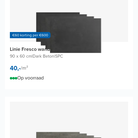
€60 korting per €600
Linie Fresco wandtegels (4 tegels)
90 x 60 cm
|
Dark Beton
|
SPC
40,-
/
m²
Op voorraad