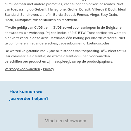
cumuleerbaar met andere promoties, cadeaubonnen of kortingscodes. Niet
van toepassing op Geberit, Hansgrohe, Grohe, Duravit, Villeroy & Boch, Ideal
Standard, Sunshower, Lithofin, Burda, Soudal, Fernox, Viega, Easy Drain,
Heau, Dumaplast, wisselstukken en maatwerk.
***Actie geldig van 01/05 t.e.m. 31/08 zowel voor aankopen in de Belgische
showrooms als webshop. Prijzen inclusief 21% BTW. Transportkosten worden
niet verrekend in deze actie. Maximaal één korting per klant/leveradres. Niet
te combineren met andere acties, cadeaubonnen of kortingscodes.
De wettelijke garantie van 2 jaar blijft steeds van toepassing. X²O biedt tot 10
jaar commerciële garantie; de exacte garantieduur en voorwaarden
verschillen per product en zijn raadpleegbaar op de productpagina’s.
Verkoopsvoorwaarden
-
Privacy
Hoe kunnen we
jou
verder
helpen
?
Vind een showroom