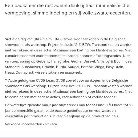
Een badkamer die rust ademt dankzij haar minimalistische
vormgeving, slimme indeling en stijlvolle zwarte accenten.
*Actie geldig van 01/08 t.e.m. 31/08 zowel voor aankopen in de Belgische
showrooms als webshop. Prijzen inclusief 21% BTW. Transportkosten worden
niet verrekend in deze actie. Maximaal één korting per klant/leveradres. Niet
cumuleerbaar met andere promoties, cadeaubonnen of kortingscodes. Niet
van toepassing op Geberit, Hansgrohe, Grohe, Duravit, Villeroy & Boch, Ideal
Standard, Sunshower, Lithofin, Burda, Soudal, Fernox, Viega, Easy Drain,
Heau, Dumaplast, wisselstukken en maatwerk.
***Actie geldig van 01/05 t.e.m. 31/08 zowel voor aankopen in de Belgische
showrooms als webshop. Prijzen inclusief 21% BTW. Transportkosten worden
niet verrekend in deze actie. Maximaal één korting per klant/leveradres. Niet
te combineren met andere acties, cadeaubonnen of kortingscodes.
De wettelijke garantie van 2 jaar blijft steeds van toepassing. X²O biedt tot 10
jaar commerciële garantie; de exacte garantieduur en voorwaarden
verschillen per product en zijn raadpleegbaar op de productpagina’s.
Verkoopsvoorwaarden
-
Privacy