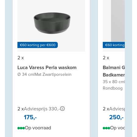
€60 korting per €600
€60 korting per €
2 x
2 x
Luca Varess Perla waskom
Balmani Giro A
Ø 34 cm
|
Mat Zwart
|
porselein
Badkamerspieg
35 x 80 cm
|
Spieg
Rondboog
2 x
Adviesprijs 330,-
2 x
Adviesprijs 6
175,-
250,-
Op voorraad
Op voorraad