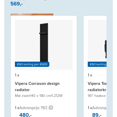
569,-
€60 korting per €600
€60 korting per €
1 x
1 x
Vipera Corrason design
Vipera Torci th
radiator
radiatorkraan
Mat zwart
|
40 x 180 cm
|
1.212W
90° haakse aanslu
1 x
Adviesprijs 767,-
1 x
Adviesprijs 14
480,-
89,-