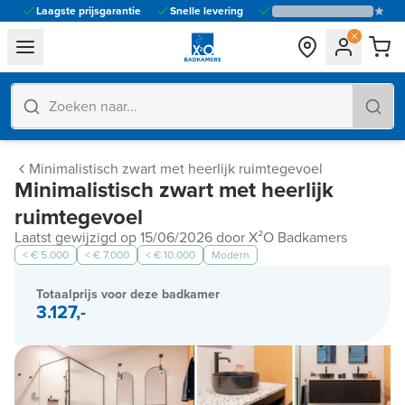
Laagste prijsgarantie
Snelle levering
general.navigation.toggle_menu.label
Minimalistisch zwart met heerlijk ruimtegevoel
Minimalistisch zwart met heerlijk
ruimtegevoel
Laatst gewijzigd op 15/06/2026 door X²O Badkamers
< € 5.000
< € 7.000
< € 10.000
Modern
Totaalprijs voor deze badkamer
3.127,-