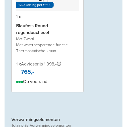
€60 korting per €600
1 x
Blaufoss Round
regendoucheset
Mat Zwart
|
Met waterbesparende functie
|
Thermostatische kraan
1 x
Adviesprijs 1.398,-
765,-
Op voorraad
Verwarmingselementen
Totaalprijs Verwarmingselementen