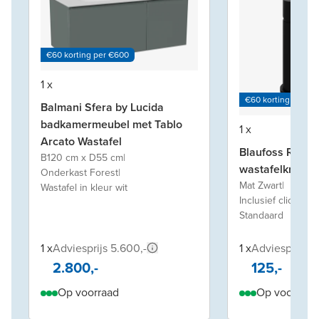
€60 korting per €600
1 x
€60 korting per €
Balmani Sfera by Lucida
badkamermeubel met Tablo
1 x
Arcato Wastafel
Blaufoss Round
B120 cm x D55 cm
|
wastafelkraan
Onderkast Forest
|
Mat Zwart
|
Wastafel in kleur wit
Inclusief clickwas
Standaard
1 x
Adviesprijs 5.600,-
1 x
Adviesprijs 2
2.800,-
125,-
Op voorraad
Op voorraad