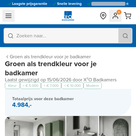
Laagste prijsgarantie
Snelle levering
general.navigation.toggle_menu.label
Groen als trendkleur voor je badkamer
Groen als trendkleur voor je
badkamer
Laatst gewijzigd op 15/06/2026 door X²O Badkamers
Kleur
< € 5.000
< € 7.000
< € 10.000
Modern
Totaalprijs voor deze badkamer
4.984,-