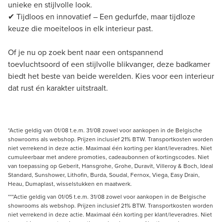
unieke en stijlvolle look.
✔ Tijdloos en innovatief – Een gedurfde, maar tijdloze
keuze die moeiteloos in elk interieur past.
Of je nu op zoek bent naar een ontspannend
toevluchtsoord of een stijlvolle blikvanger, deze badkamer
biedt het beste van beide werelden. Kies voor een interieur
dat rust én karakter uitstraalt.
*Actie geldig van 01/08 t.e.m. 31/08 zowel voor aankopen in de Belgische
showrooms als webshop. Prijzen inclusief 21% BTW. Transportkosten worden
niet verrekend in deze actie. Maximaal één korting per klant/leveradres. Niet
cumuleerbaar met andere promoties, cadeaubonnen of kortingscodes. Niet
van toepassing op Geberit, Hansgrohe, Grohe, Duravit, Villeroy & Boch, Ideal
Standard, Sunshower, Lithofin, Burda, Soudal, Fernox, Viega, Easy Drain,
Heau, Dumaplast, wisselstukken en maatwerk.
***Actie geldig van 01/05 t.e.m. 31/08 zowel voor aankopen in de Belgische
showrooms als webshop. Prijzen inclusief 21% BTW. Transportkosten worden
niet verrekend in deze actie. Maximaal één korting per klant/leveradres. Niet