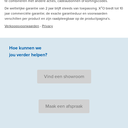
te combineren met andere acties, cadeaubonnen of kortingscodes.
De wettelijke garantie van 2 jaar blijft steeds van toepassing. X²O biedt tot 10
jaar commerciële garantie; de exacte garantieduur en voorwaarden
verschillen per product en zijn raadpleegbaar op de productpagina’s.
Verkoopsvoorwaarden
-
Privacy
Hoe kunnen we
jou
verder
helpen
?
Vind een showroom
Maak een afspraak