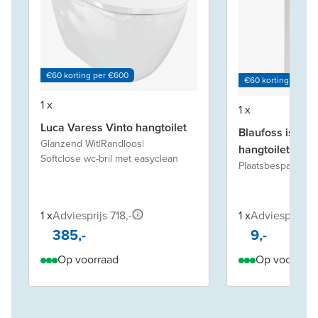
€60 korting per €600
€60 korting per €
1 x
1 x
Luca Varess Vinto hangtoilet
Blaufoss isolat
Glanzend Wit
|
Randloos
|
hangtoilet
Softclose wc-bril met easyclean
Plaatsbesparend t
1 x
Adviesprijs 718,-
1 x
Adviesprijs 1
385,-
9,-
Op voorraad
Op voorraad