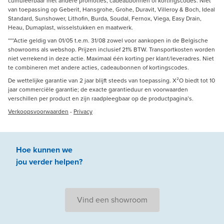
cumuleerbaar met andere promoties, cadeaubonnen of kortingscodes. Niet
van toepassing op Geberit, Hansgrohe, Grohe, Duravit, Villeroy & Boch, Ideal
Standard, Sunshower, Lithofin, Burda, Soudal, Fernox, Viega, Easy Drain,
Heau, Dumaplast, wisselstukken en maatwerk.
***Actie geldig van 01/05 t.e.m. 31/08 zowel voor aankopen in de Belgische
showrooms als webshop. Prijzen inclusief 21% BTW. Transportkosten worden
niet verrekend in deze actie. Maximaal één korting per klant/leveradres. Niet
te combineren met andere acties, cadeaubonnen of kortingscodes.
De wettelijke garantie van 2 jaar blijft steeds van toepassing. X²O biedt tot 10
jaar commerciële garantie; de exacte garantieduur en voorwaarden
verschillen per product en zijn raadpleegbaar op de productpagina’s.
Verkoopsvoorwaarden
-
Privacy
Hoe kunnen we
jou
verder
helpen
?
Vind een showroom