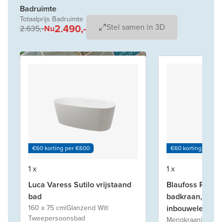
Badruimte
Totaalprijs Badruimte
2.490,-
Stel samen in 3D
2.635,-
Nu
€60 korting per €600
€60 korting per €
1 x
1 x
Luca Varess Sutilo vrijstaand
Blaufoss Round
bad
badkraan, inclu
160 x 75 cm
|
Glanzend Wit
|
inbouwelement
Tweepersoonsbad
Mengkraan
|
Brush