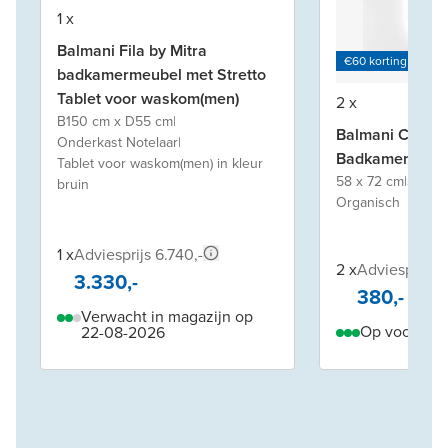
1 x
Balmani Fila by Mitra
€60 korting per €
badkamermeubel met Stretto
Tablet voor waskom(men)
2 x
B150 cm x D55 cm
|
Balmani Cloud
Onderkast Notelaar
|
Badkamerspieg
Tablet voor waskom(men) in kleur
58 x 72 cm
|
Spiege
bruin
Organisch
1 x
Adviesprijs 6.740,-
2 x
Adviesprijs 7
3.330,-
380,-
Verwacht in magazijn op
Op voorraad
22-08-2026