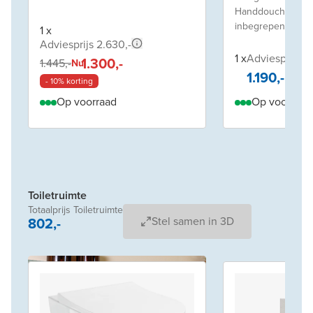
Handdouche en d
inbegrepen
1 x
Adviesprijs 2.630,-
1 x
Adviesprijs 1.
1.300,-
1.445,-
Nu
1.190,-
- 10% korting
Op voorraad
Op voorraad
Toiletruimte
Totaalprijs Toiletruimte
802,-
Stel samen in 3D