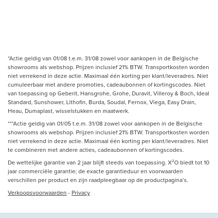
*Actie geldig van 01/08 t.e.m. 31/08 zowel voor aankopen in de Belgische
showrooms als webshop. Prijzen inclusief 21% BTW. Transportkosten worden
niet verrekend in deze actie. Maximaal één korting per klant/leveradres. Niet
cumuleerbaar met andere promoties, cadeaubonnen of kortingscodes. Niet
van toepassing op Geberit, Hansgrohe, Grohe, Duravit, Villeroy & Boch, Ideal
Standard, Sunshower, Lithofin, Burda, Soudal, Fernox, Viega, Easy Drain,
Heau, Dumaplast, wisselstukken en maatwerk.
***Actie geldig van 01/05 t.e.m. 31/08 zowel voor aankopen in de Belgische
showrooms als webshop. Prijzen inclusief 21% BTW. Transportkosten worden
niet verrekend in deze actie. Maximaal één korting per klant/leveradres. Niet
te combineren met andere acties, cadeaubonnen of kortingscodes.
De wettelijke garantie van 2 jaar blijft steeds van toepassing. X²O biedt tot 10
jaar commerciële garantie; de exacte garantieduur en voorwaarden
verschillen per product en zijn raadpleegbaar op de productpagina’s.
Verkoopsvoorwaarden
-
Privacy