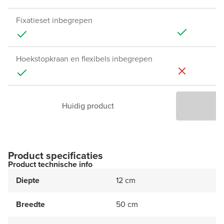
Fixatieset inbegrepen
Hoekstopkraan en flexibels inbegrepen
Huidig product
P
Product specificaties
Product technische info
Diepte
12 cm
Breedte
50 cm