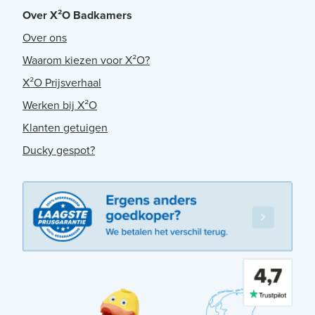
Over X²O Badkamers
Over ons
Waarom kiezen voor X²O?
X²O Prijsverhaal
Werken bij X²O
Klanten getuigen
Ducky gespot?