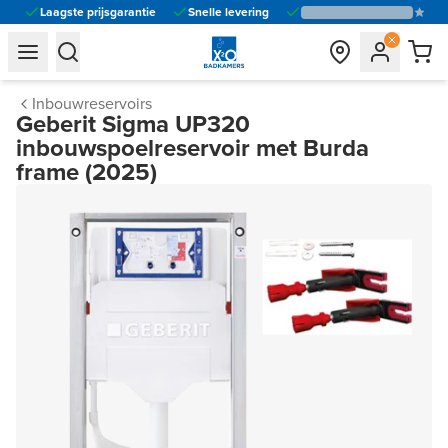
Laagste prijsgarantie
Snelle levering
general.navigation.toggle_menu.label
general.navigation.toggle_menu.label
Inbouwreservoirs
Geberit Sigma UP320
inbouwspoelreservoir met Burda
frame (2025)