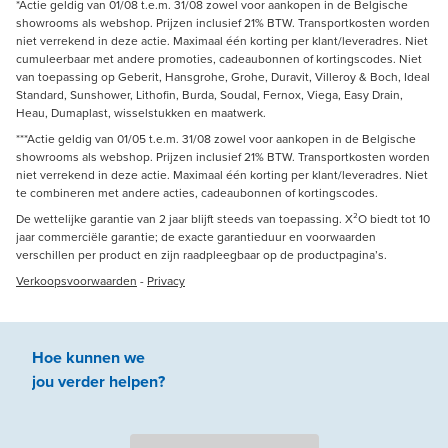
*Actie geldig van 01/08 t.e.m. 31/08 zowel voor aankopen in de Belgische
showrooms als webshop. Prijzen inclusief 21% BTW. Transportkosten worden
niet verrekend in deze actie. Maximaal één korting per klant/leveradres. Niet
cumuleerbaar met andere promoties, cadeaubonnen of kortingscodes. Niet
van toepassing op Geberit, Hansgrohe, Grohe, Duravit, Villeroy & Boch, Ideal
Standard, Sunshower, Lithofin, Burda, Soudal, Fernox, Viega, Easy Drain,
Heau, Dumaplast, wisselstukken en maatwerk.
***Actie geldig van 01/05 t.e.m. 31/08 zowel voor aankopen in de Belgische
showrooms als webshop. Prijzen inclusief 21% BTW. Transportkosten worden
niet verrekend in deze actie. Maximaal één korting per klant/leveradres. Niet
te combineren met andere acties, cadeaubonnen of kortingscodes.
De wettelijke garantie van 2 jaar blijft steeds van toepassing. X²O biedt tot 10
jaar commerciële garantie; de exacte garantieduur en voorwaarden
verschillen per product en zijn raadpleegbaar op de productpagina’s.
Verkoopsvoorwaarden
-
Privacy
Hoe kunnen we
jou
verder
helpen
?