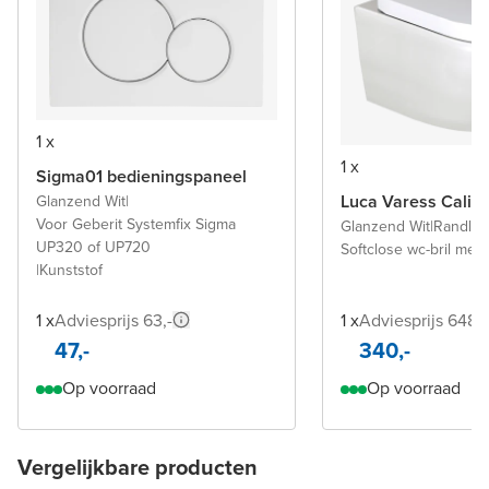
1 x
1 x
Sigma01 bedieningspaneel
Luca Varess Calibr
Glanzend Wit
|
Voor Geberit Systemfix Sigma
Glanzend Wit
|
Randloo
UP320 of UP720
Softclose wc-bril met
|
Kunststof
1 x
Adviesprijs 63,-
1 x
Adviesprijs 648,-
47,-
340,-
Op voorraad
Op voorraad
Vergelijkbare producten