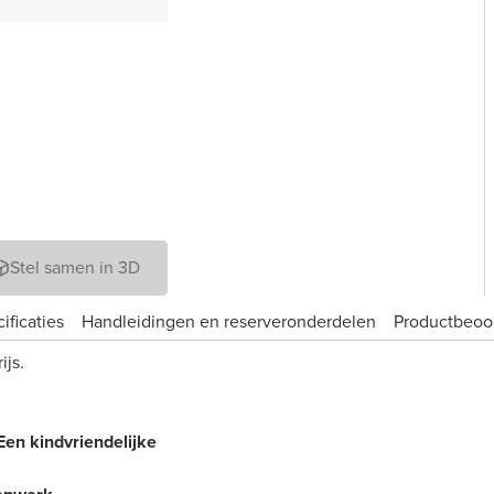
Stel samen in 3D
ificaties
Handleidingen en reserveronderdelen
Product­beoo
ijs.
 Een kindvriendelijke