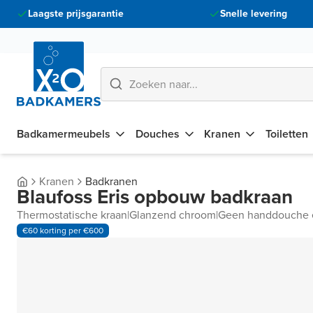
Laagste prijsgarantie
Snelle levering
Badkamermeubels
Douches
Kranen
Toiletten
Kranen
Badkranen
Blaufoss Eris opbouw badkraan
Thermostatische kraan
|
Glanzend chroom
|
Geen handdouche 
€60 korting per €600