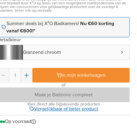
erd bepaald door X²O op basis van een vergelijkend marktonderzoek van de
rijzen van concurrenten voor gelijkaardige producten over de voorbije 6
aanden. (meer info op verzoek)
Summer deals bij X²O Badkamers!
Nu €60 korting
vanaf €600!*
etailkleur
Glanzend chroom
In mijn winkelwagen
of
Maak je Badzone compleet
Kies direct alle bijpassende producten
Vergelijkbaar of beter product
Op voorraad