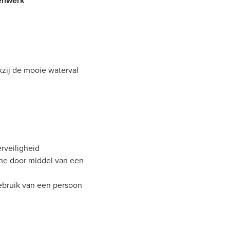
enwerk
kzij de mooie waterval
rveiligheid
he door middel van een
ebruik van een persoon