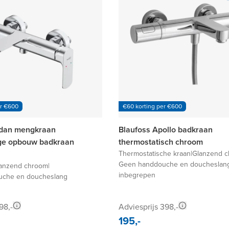
er €600
€60 korting per €600
odan mengkraan
Blaufoss Apollo badkraan
e opbouw badkraan
thermostatisch chroom
Thermostatische kraan
|
Glanzend 
Geen handdouche en doucheslan
anzend chroom
|
inbegrepen
che en doucheslang
98,-
Adviesprijs 398,-
195,-