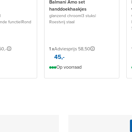
Balmani Amo set
handdoekhaakjes
|
glanzend chroom
|
3 stuks
|
nde functie
|
Rond
Roestvrij staal
50,-
1 x
Adviesprijs 58,50
45,-
Op voorraad