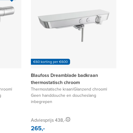
€60 korting per €600
Blaufoss Dreamblade badkraan
thermostatisch chroom
chroom
|
Thermostatische kraan
|
Glanzend chroom
|
g
Geen handdouche en doucheslang
inbegrepen
Adviesprijs 438,-
265,-