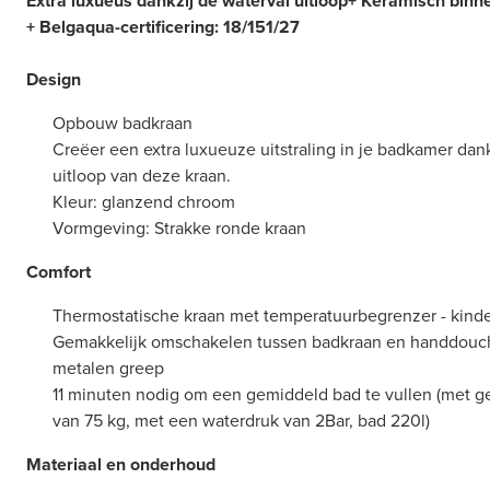
Extra luxueus dankzij de waterval uitloop
+ Keramisch binn
+ Belgaqua-certificering: 18/151/27
Design
Opbouw badkraan
Creëer een extra luxueuze uitstraling in je badkamer dan
uitloop van deze kraan.
Kleur: glanzend chroom
Vormgeving: Strakke ronde kraan
Comfort
Thermostatische kraan met temperatuurbegrenzer - kinde
Gemakkelijk omschakelen tussen badkraan en handdouc
metalen greep
11 minuten nodig om een gemiddeld bad te vullen (met g
van 75 kg, met een waterdruk van 2Bar, bad 220l)
Materiaal en onderhoud