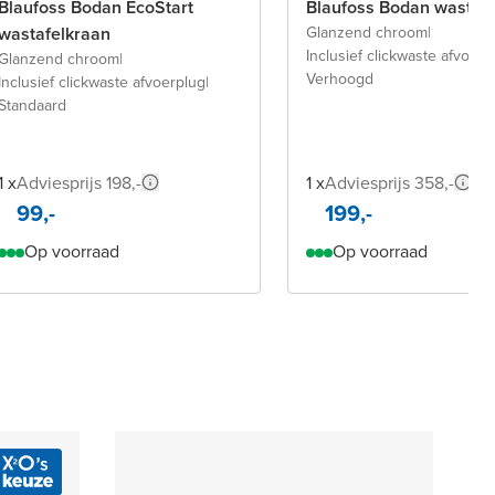
Blaufoss Bodan EcoStart
Blaufoss Bodan wastaf
wastafelkraan
Glanzend chroom
|
Inclusief clickwaste afvoerp
Glanzend chroom
|
Verhoogd
Inclusief clickwaste afvoerplug
|
Standaard
1 x
Adviesprijs 198,-
1 x
Adviesprijs 358,-
99,-
199,-
Op voorraad
Op voorraad