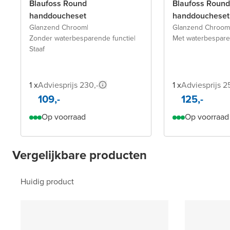
Blaufoss Round
Blaufoss Round
handdoucheset
handdoucheset
Glanzend Chroom
|
Glanzend Chroom
Zonder waterbesparende functie
|
Met waterbespare
Staaf
1 x
Adviesprijs 230,-
1 x
Adviesprijs 2
109,-
125,-
Op voorraad
Op voorraad
Vergelijkbare producten
Huidig product