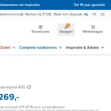
showrooms vol inspiratie
Tot 10 jaar garantie
lantenservice
Werken bij X²O
Maak een afspraak
NL
FR
DE
Showrooms
Inloggen
Winkelwagen
Outlet
Complete badkamers
Inspiratie & Advies
dviesprijs 450,-
269,-
rijs inclusief 21% BTW excl. verzendkosten
e adviesprijs is de verkoopprijs die wordt aanbevolen door leveranciers of