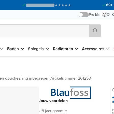
60+ 
Pro-klant
K
Baden
Spiegels
Radiatoren
Accessoires
en doucheslang inbegrepen
|
Artikelnummer 201253
A
Jouw voordelen
P
8 jaar garantie
D