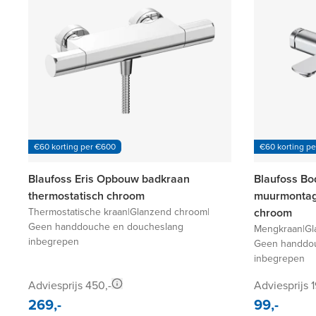
€60 korting per €600
€60 korting p
Blaufoss Eris Opbouw badkraan
Blaufoss B
thermostatisch chroom
muurmontag
Thermostatische kraan
|
Glanzend chroom
|
chroom
Geen handdouche en doucheslang
Mengkraan
|
Gl
inbegrepen
Geen handdou
inbegrepen
Adviesprijs 450,-
Adviesprijs 1
269,-
99,-