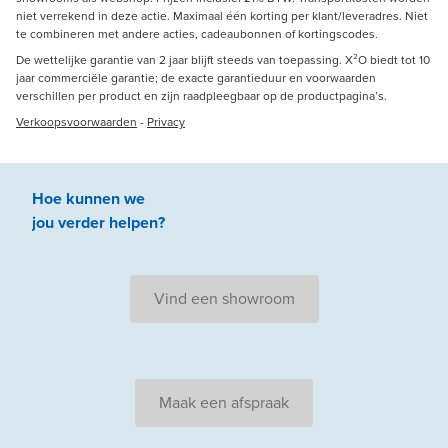
niet verrekend in deze actie. Maximaal één korting per klant/leveradres. Niet
te combineren met andere acties, cadeaubonnen of kortingscodes.
De wettelijke garantie van 2 jaar blijft steeds van toepassing. X²O biedt tot 10
jaar commerciële garantie; de exacte garantieduur en voorwaarden
verschillen per product en zijn raadpleegbaar op de productpagina’s.
Verkoopsvoorwaarden
-
Privacy
Hoe kunnen we
jou
verder
helpen
?
Vind een showroom
Maak een afspraak