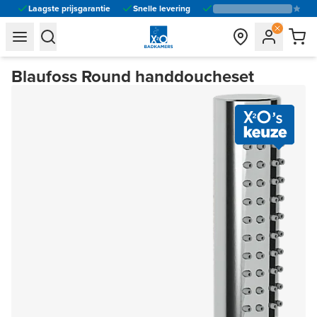
Laagste prijsgarantie
Snelle levering
general.navigation.toggle_menu.label
general.navigation.toggle_menu.label
Blaufoss Round handdoucheset