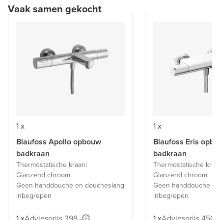
Vaak samen gekocht
1 x
1 x
Blaufoss Apollo opbouw
Blaufoss Eris opb
badkraan
badkraan
Thermostatische kraan
|
Thermostatische kraa
Glanzend chroom
|
Glanzend chroom
|
Geen handdouche en doucheslang
Geen handdouche en
inbegrepen
inbegrepen
1 x
Adviesprijs 398,-
1 x
Adviesprijs 450,-