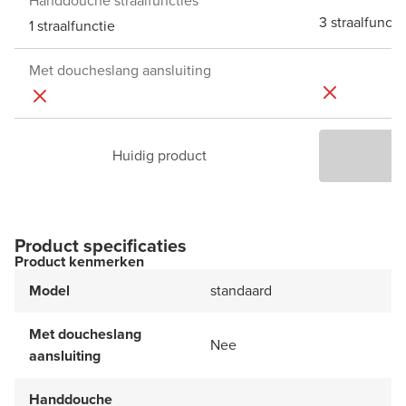
Handdouche straalfuncties
3 straalfuncti
1 straalfunctie
Met doucheslang aansluiting
Huidig product
P
Product specificaties
Product kenmerken
Model
standaard
Met doucheslang
Nee
aansluiting
Handdouche