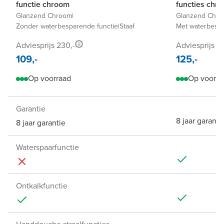
functie chroom
functies chr
Glanzend Chroom
|
Glanzend Chr
Zonder waterbesparende functie
|
Staaf
Met waterbespa
Adviesprijs 230,-
Adviesprijs 2
109,-
125,-
Op voorraad
Op voorra
Garantie
8 jaar garanti
8 jaar garantie
Waterspaarfunctie
Ontkalkfunctie