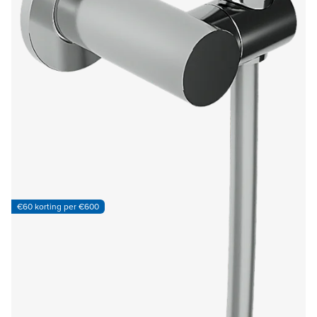
€60 korting per €600