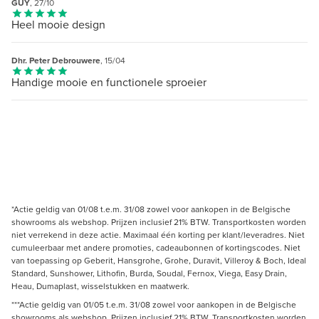
GUY
, 27/10
Heel mooie design
Dhr. Peter Debrouwere
, 15/04
Handige mooie en functionele sproeier
*Actie geldig van 01/08 t.e.m. 31/08 zowel voor aankopen in de Belgische
showrooms als webshop. Prijzen inclusief 21% BTW. Transportkosten worden
niet verrekend in deze actie. Maximaal één korting per klant/leveradres. Niet
cumuleerbaar met andere promoties, cadeaubonnen of kortingscodes. Niet
van toepassing op Geberit, Hansgrohe, Grohe, Duravit, Villeroy & Boch, Ideal
Standard, Sunshower, Lithofin, Burda, Soudal, Fernox, Viega, Easy Drain,
Heau, Dumaplast, wisselstukken en maatwerk.
***Actie geldig van 01/05 t.e.m. 31/08 zowel voor aankopen in de Belgische
showrooms als webshop. Prijzen inclusief 21% BTW. Transportkosten worden