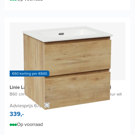
€60 korting per €600
Linie Lado badkamermeubel met Baro Wastafel
B60 cm x D46 cm
|
Onderkast Natuur eik
|
Wastafel in kleur wit
Adviesprijs 678,-
339,-
Op voorraad