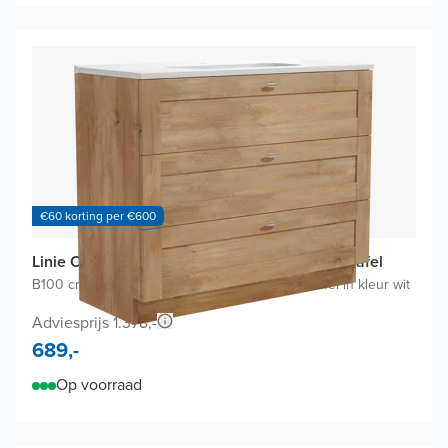
€60 korting per €600
Linie Classo badkamermeubel met Baro Wastafel
B100 cm x D46 cm
|
Onderkast Natuur eik
|
Wastafel in kleur wit
Adviesprijs 1.378,-
689,-
Op voorraad