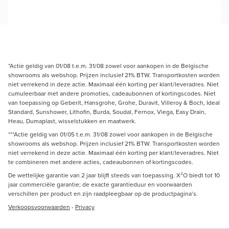
*Actie geldig van 01/08 t.e.m. 31/08 zowel voor aankopen in de Belgische
showrooms als webshop. Prijzen inclusief 21% BTW. Transportkosten worden
niet verrekend in deze actie. Maximaal één korting per klant/leveradres. Niet
cumuleerbaar met andere promoties, cadeaubonnen of kortingscodes. Niet
van toepassing op Geberit, Hansgrohe, Grohe, Duravit, Villeroy & Boch, Ideal
Standard, Sunshower, Lithofin, Burda, Soudal, Fernox, Viega, Easy Drain,
Heau, Dumaplast, wisselstukken en maatwerk.
***Actie geldig van 01/05 t.e.m. 31/08 zowel voor aankopen in de Belgische
showrooms als webshop. Prijzen inclusief 21% BTW. Transportkosten worden
niet verrekend in deze actie. Maximaal één korting per klant/leveradres. Niet
te combineren met andere acties, cadeaubonnen of kortingscodes.
De wettelijke garantie van 2 jaar blijft steeds van toepassing. X²O biedt tot 10
jaar commerciële garantie; de exacte garantieduur en voorwaarden
verschillen per product en zijn raadpleegbaar op de productpagina’s.
Verkoopsvoorwaarden
-
Privacy