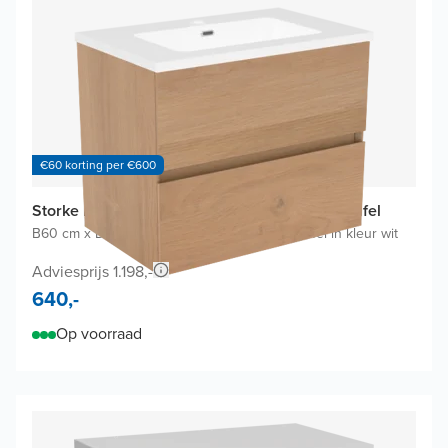
€60 korting per €600
Storke Edge badkamermeubel met Diva Wastafel
B60 cm x D40 cm
|
Onderkast Ruwe eik
|
Wastafel in kleur wit
Adviesprijs 1.198,-
640,-
Op voorraad