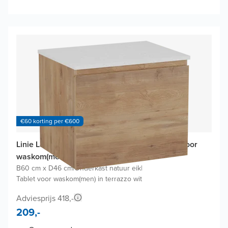
€60 korting per €600
Linie Lado badkamermeubel met Lado Tablet voor
waskom(men)
B60 cm x D46 cm
|
Onderkast natuur eik
|
Tablet voor waskom(men) in terrazzo wit
Adviesprijs 418,-
209,-