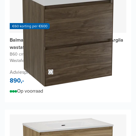
€60 korting per €600
Balmani Mitra Compact badkamermeubel met Argila
wastafel
B60 cm x D46 cm
|
Onderkast in Amerikaanse notelaar
|
Wastafel in kleur wit
Adviesprijs 1.640,-
890,-
Op voorraad