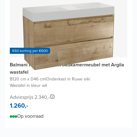
€60 korting per €600
Balmani Mitra Compact badkamermeubel met Argila
wastafel
B120 cm x D46 cm
|
Onderkast in Ruwe eik
|
Wastafel in kleur wit
Adviesprijs 2.340,-
1.260,-
Op voorraad