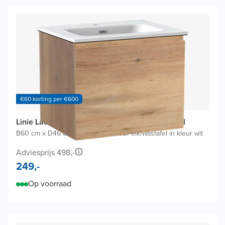
€60 korting per €600
Linie Lado badkamermeubel met Baro Wastafel
B60 cm x D46 cm
|
Onderkast Natuur eik
|
Wastafel in kleur wit
Adviesprijs 498,-
249,-
Op voorraad