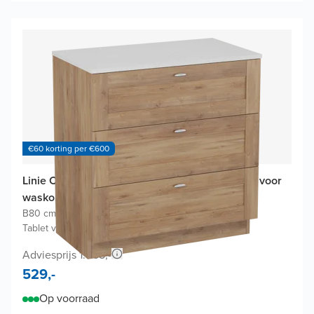
€60 korting per €600
Linie Classo badkamermeubel met Lado Tablet voor
waskom(men)
B80 cm x D46 cm
|
Onderkast natuur eik
|
Tablet voor waskom(men) in terrazzo wit
Adviesprijs 1.058,-
529,-
Op voorraad