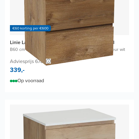
€60 korting per €600
Linie Lado badkamermeubel met Baro Wastafel
B60 cm x D46 cm
|
Onderkast Bruine eik
|
Wastafel in kleur wit
Adviesprijs 678,-
339,-
Op voorraad