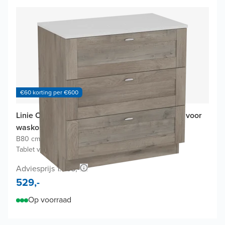
€60 korting per €600
Linie Classo badkamermeubel met Lado Tablet voor
waskom(men)
B80 cm x D46 cm
|
Onderkast Grijze eik
|
Tablet voor waskom(men) in terrazzo wit
Adviesprijs 1.058,-
529,-
Op voorraad