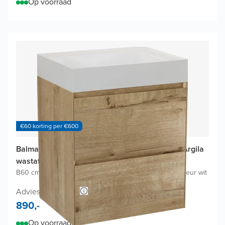
Op voorraad
€60 korting per €600
Balmani Mitra Compact badkamermeubel met Argila
wastafel
B60 cm x D46 cm
|
Onderkast in Ruwe eik
|
Wastafel in kleur wit
Adviesprijs 1.640,-
890,-
Op voorraad