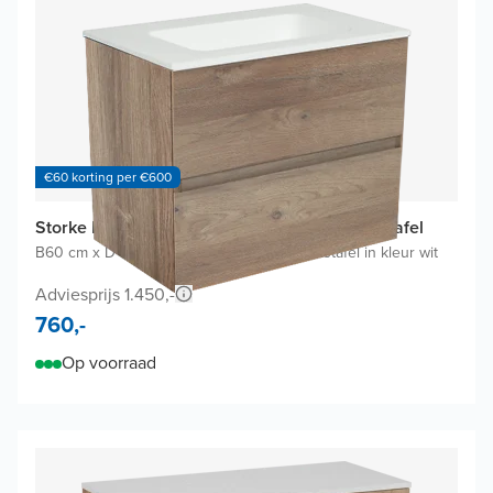
€60 korting per €600
Storke Edge badkamermeubel met Mata Wastafel
B60 cm x D40 cm
|
Onderkast Ruwe eik
|
Wastafel in kleur wit
Adviesprijs 1.450,-
760,-
Op voorraad