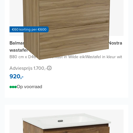
€60 korting per €600
Balmani Mitra Compact badkamermeubel met Nostra
wastafel
B80 cm x D46 cm
|
Onderkast in Wilde eik
|
Wastafel in kleur wit
Adviesprijs 1.700,-
920,-
Op voorraad