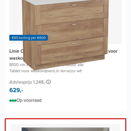
€60 korting per €600
Linie Classo badkamermeubel met Lado Tablet voor
waskom(men)
B100 cm x D46 cm
|
Onderkast natuur eik
|
Tablet voor waskom(men) in terrazzo wit
Adviesprijs 1.248,-
629,-
Op voorraad