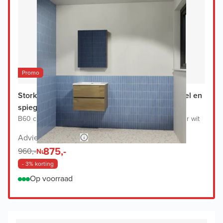
Promo
Storke Edge badkamermeubel met Diva wastafel en
spiegelkast
B60 cm x D46 cm
|
Onderkast Ruwe eik
|
Wastafel in kleur wit
Adviesprijs 1.730,-
875,-
960,-
Nu
- 3% korting
Op voorraad