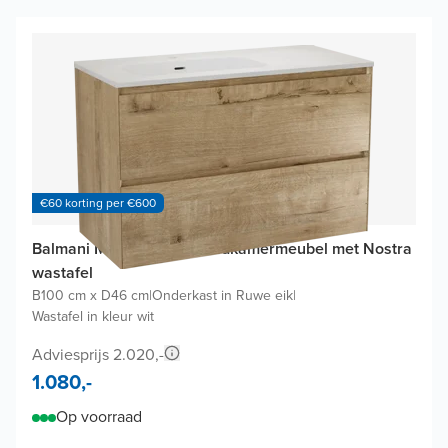
€60 korting per €600
Balmani Mitra Compact badkamermeubel met Nostra
wastafel
B100 cm x D46 cm
|
Onderkast in Ruwe eik
|
Wastafel in kleur wit
Adviesprijs 2.020,-
1.080,-
Op voorraad