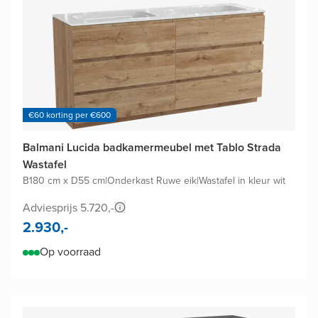
€60 korting per €600
Balmani Lucida badkamermeubel met Tablo Strada
Wastafel
B180 cm x D55 cm
|
Onderkast Ruwe eik
|
Wastafel in kleur wit
Adviesprijs 5.720,-
2.930,-
Op voorraad