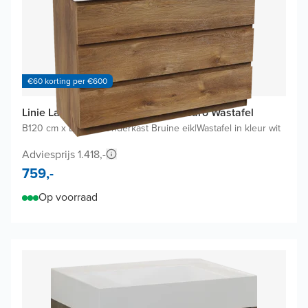
€60 korting per €600
Linie Lado badkamermeubel met Baro Wastafel
B120 cm x D46 cm
|
Onderkast Bruine eik
|
Wastafel in kleur wit
Adviesprijs 1.418,-
759,-
Op voorraad