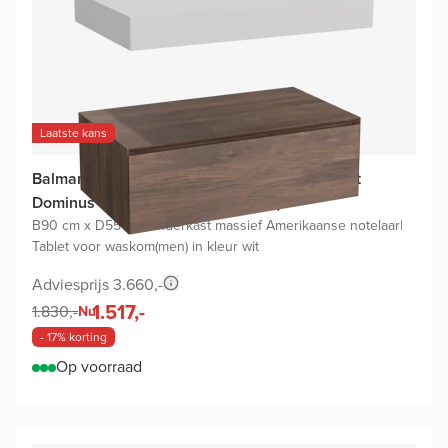
Laatste kans
Balmani Mitra Elements badkamermeubel met
Dominus Tablet voor waskom(men)
B90 cm x D55 cm
|
Onderkast massief Amerikaanse notelaar
|
Tablet voor waskom(men) in kleur wit
Adviesprijs 3.660,-
1.517,-
1.830,-
Nu
- 17% korting
Op voorraad