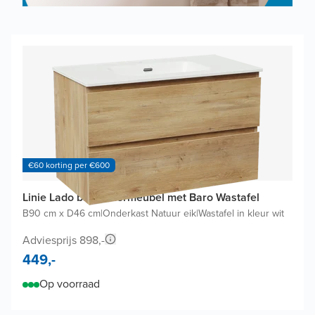
€60 korting per €600
Linie Lado badkamermeubel met Baro Wastafel
B90 cm x D46 cm
|
Onderkast Natuur eik
|
Wastafel in kleur wit
Adviesprijs 898,-
449,-
Op voorraad