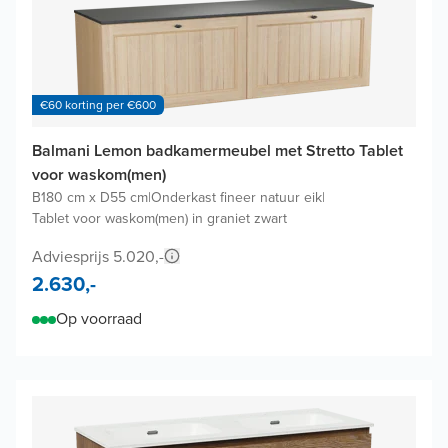
€60 korting per €600
Balmani Lemon badkamermeubel met Stretto Tablet
voor waskom(men)
B180 cm x D55 cm
|
Onderkast fineer natuur eik
|
Tablet voor waskom(men) in graniet zwart
Adviesprijs 5.020,-
2.630,-
Op voorraad