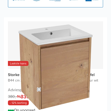
Laatste kans
Storke Seda badkamermeubel met Diva Wastafel
B44 cm x D35 cm
|
Onderkast Ruwe eik
|
Wastafel in kleur wit
Adviesprijs 670,-
335,-
380,-
Nu
- 12% korting
Op voorraad