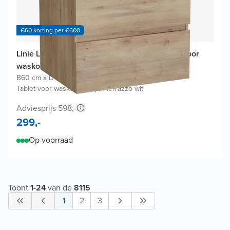
€60 korting per €600
Linie Lado badkamermeubel met Lado Tablet voor
waskom(men)
B60 cm x D46 cm
|
Onderkast natuur eik
|
Tablet voor waskom(men) in terrazzo wit
Adviesprijs 598,-
299,-
Op voorraad
Toont
1
-
24
van de
8115
1
2
3