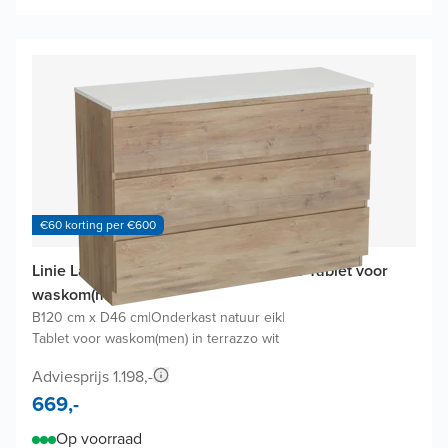
€60 korting per €600
Linie Lado badkamermeubel met Lado Tablet voor
waskom(men)
B120 cm x D46 cm
|
Onderkast natuur eik
|
Tablet voor waskom(men) in terrazzo wit
Adviesprijs 1.198,-
669,-
Op voorraad